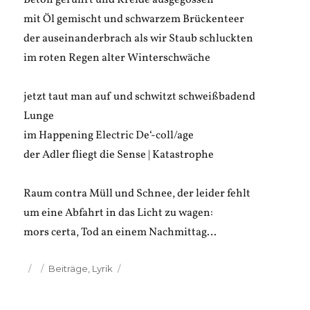
Beton gerührt und Kreide ausgegossen
mit Öl gemischt und schwarzem Brückenteer
der auseinanderbrach als wir Staub schluckten
im roten Regen alter Winterschwäche
jetzt taut man auf und schwitzt schweißbadend
Lunge
im Happening Electric De‘-coll/age
der Adler fliegt die Sense | Katastrophe
Raum contra Müll und Schnee, der leider fehlt
um eine Abfahrt in das Licht zu wagen:
mors certa, Tod an einem Nachmittag…
Veröffentlicht
Kategorien
Beiträge
,
Lyrik
am