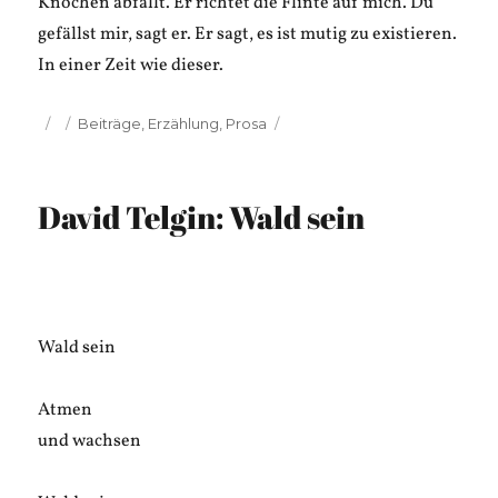
Knochen abfällt. Er richtet die Flinte auf mich. Du
gefällst mir, sagt er. Er sagt, es ist mutig zu existieren.
In einer Zeit wie dieser.
Veröffentlicht
Kategorien
Beiträge
,
Erzählung
,
Prosa
am
David Telgin: Wald sein
Wald sein
Atmen
und wachsen