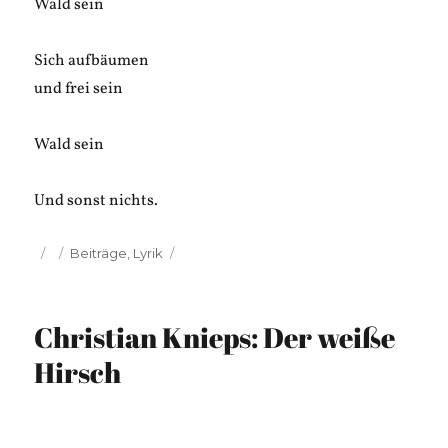
Wald sein
Sich aufbäumen
und frei sein
Wald sein
Und sonst nichts.
Veröffentlicht
Kategorien
Beiträge
,
Lyrik
am
Christian Knieps: Der weiße
Hirsch