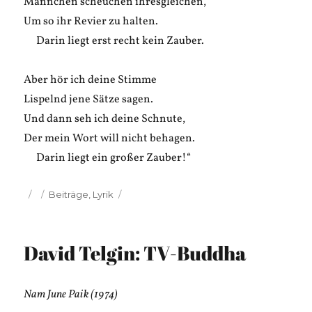
Männchen scheuchen ihresgleichen,
Um so ihr Revier zu halten.
Darin liegt erst recht kein Zauber.
Aber hör ich deine Stimme
Lispelnd jene Sätze sagen.
Und dann seh ich deine Schnute,
Der mein Wort will nicht behagen.
Darin liegt ein großer Zauber!“
Veröffentlicht
Kategorien
Beiträge
,
Lyrik
am
David Telgin: TV-Buddha
Nam June Paik (1974)