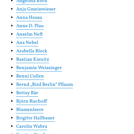
Angelina Roth
Anja Gmeinwieser
Anna Housa
Anne D. Plau
Anselm Neft
Anz Nebel
Arabella Block
Bastian Kienitz
Benjamin Weissinger
Benni Cullen
Bernd „Bird Berlin“ Pflaum
Bettsy Bär
Björn Bischoff
Blumenleere
Brigitte Hallbauer
Carolin Wabra