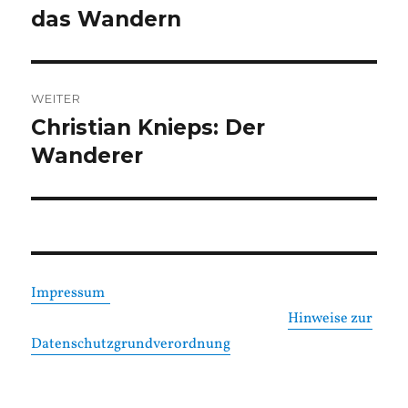
Beitrag:
das Wandern
WEITER
Christian Knieps: Der
Nächster
Beitrag:
Wanderer
Impressum
Hinweise zur
Datenschutzgrundverordnung