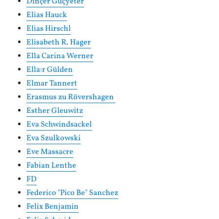
Dinçer Güçyeter
Elias Hauck
Elias Hirschl
Elisabeth R. Hager
Ella Carina Werner
Ella:r Gülden
Elmar Tannert
Erasmus zu Rövershagen
Esther Gleuwitz
Eva Schwindsackel
Eva Szulkowski
Eve Massacre
Fabian Lenthe
FD
Federico "Pico Be" Sanchez
Felix Benjamin