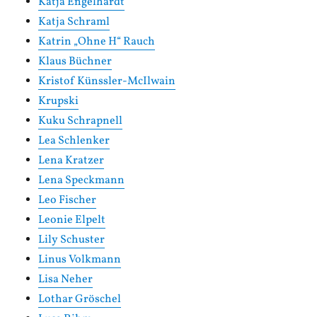
Katja Engelhardt
Katja Schraml
Katrin „Ohne H“ Rauch
Klaus Büchner
Kristof Künssler-McIlwain
Krupski
Kuku Schrapnell
Lea Schlenker
Lena Kratzer
Lena Speckmann
Leo Fischer
Leonie Elpelt
Lily Schuster
Linus Volkmann
Lisa Neher
Lothar Gröschel