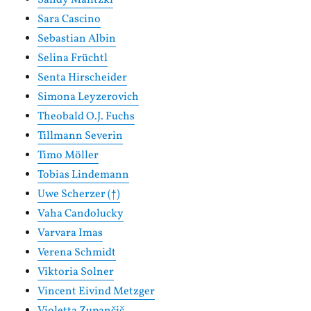
Sara Cascino
Sebastian Albin
Selina Früchtl
Senta Hirscheider
Simona Leyzerovich
Theobald O.J. Fuchs
Tillmann Severin
Timo Möller
Tobias Lindemann
Uwe Scherzer (†)
Vaha Candolucky
Varvara Imas
Verena Schmidt
Viktoria Solner
Vincent Eivind Metzger
Violetta Zupančič