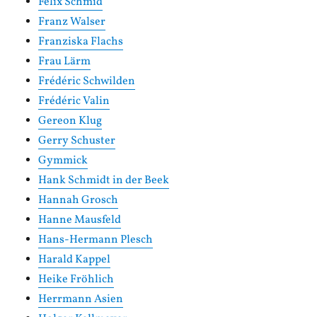
Felix Schmid
Franz Walser
Franziska Flachs
Frau Lärm
Frédéric Schwilden
Frédéric Valin
Gereon Klug
Gerry Schuster
Gymmick
Hank Schmidt in der Beek
Hannah Grosch
Hanne Mausfeld
Hans-Hermann Plesch
Harald Kappel
Heike Fröhlich
Herrmann Asien