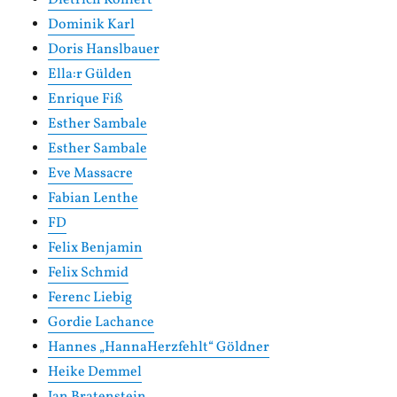
Dominik Karl
Doris Hanslbauer
Ella:r Gülden
Enrique Fiß
Esther Sambale
Esther Sambale
Eve Massacre
Fabian Lenthe
FD
Felix Benjamin
Felix Schmid
Ferenc Liebig
Gordie Lachance
Hannes „HannaHerzfehlt“ Göldner
Heike Demmel
Jan Bratenstein