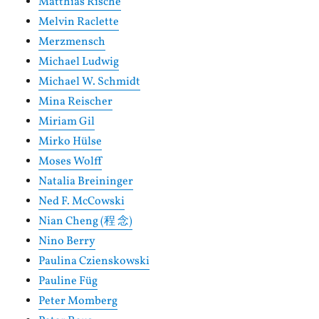
Matthias Rische
Melvin Raclette
Merzmensch
Michael Ludwig
Michael W. Schmidt
Mina Reischer
Miriam Gil
Mirko Hülse
Moses Wolff
Natalia Breininger
Ned F. McCowski
Nian Cheng (程 念)
Nino Berry
Paulina Czienskowski
Pauline Füg
Peter Momberg