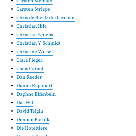
Carsten Stephan
Carsten Striepe
Chris de Biel & die Lërchen
Christian Ihle
Christian Knieps
Christian Y. Schmidt
Christine Wiesel
Clara Fieger
Claus Caraut
Dan Reeder
Daniel Rapoport
Daphne Elfenbein
Das Wil
David Telgin
Demien Bartók
Die Hoteltiere