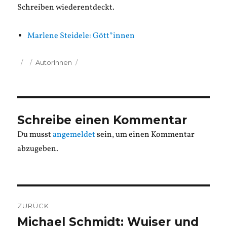
Schreiben wiederentdeckt.
Marlene Steidele: Gött*innen
Veröffentlicht
Kategorien
AutorInnen
am
Schreibe einen Kommentar
Du musst
angemeldet
sein, um einen Kommentar
abzugeben.
Beitragsnavigation
ZURÜCK
Michael Schmidt: Wuiser und
Vorheriger