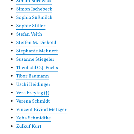
Simon Borowiak
Simon Ischebeck
Sophia Süßmilch
Sophie Stiller
Stefan Veith
Steffen M. Diebold
Stephanie Mehnert
Susanne Stiegeler
Theobald O.J. Fuchs
Tibor Baumann
Uschi Heidinger
Vera Freytag (†)
Verena Schmidt
Vincent Eivind Metzger
Zeha Schmidtke
Zülküf Kurt