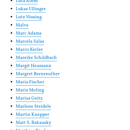
Luca Rihm
Lukas Ullinger
Lutz Vössing
Malva
Marc Adams
Marcela Salas
Marco Kerler
Mareike Schildbach
Margit Heumann
Margret Bernreuther
Maria Fischer
Maria Moling
Marius Geitz
Marlene Steidele
Martin Knepper
Matt S. Bakausky