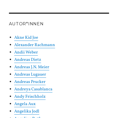
in
Kategorien
AUTOR*INNEN
Akne Kid Joe
Alexander Rachmann
Andii Weber
Andreas Dietz
Andreas J.N. Meier
Andreas Lugauer
Andreas Prucker
Andreya Casablanca
Andy Frischholz
Angela Aux
Angelika Jodl