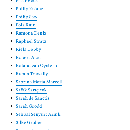
Peter Reus
Philip Krömer
Philip Saß
Pola Ruin
Ramona Deniz
Raphael Stratz
Riela Dobby
Robert Alan
Roland van Oystern
Ruben Trawally
Sabrina Maria Marzell
Şafak Sarıçiçek
Sarah de Sanctis
Sarah Grodd
Şehbal Şenyurt Arınlı
Silke Gruber