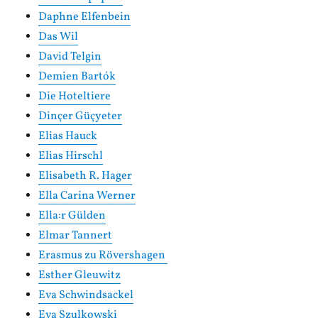
Daphne Elfenbein
Das Wil
David Telgin
Demien Bartók
Die Hoteltiere
Dinçer Güçyeter
Elias Hauck
Elias Hirschl
Elisabeth R. Hager
Ella Carina Werner
Ella:r Gülden
Elmar Tannert
Erasmus zu Rövershagen
Esther Gleuwitz
Eva Schwindsackel
Eva Szulkowski