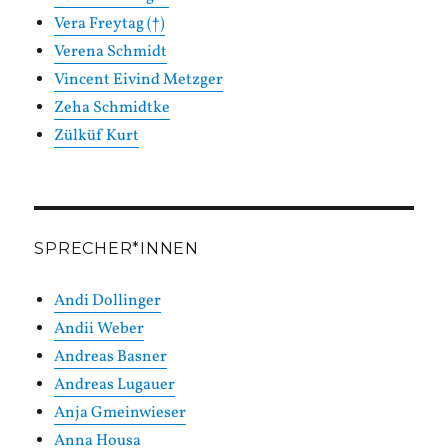
Vera Freytag (†)
Verena Schmidt
Vincent Eivind Metzger
Zeha Schmidtke
Zülküf Kurt
SPRECHER*INNEN
Andi Dollinger
Andii Weber
Andreas Basner
Andreas Lugauer
Anja Gmeinwieser
Anna Housa