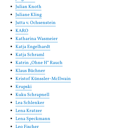
Julian Knoth
Juliane Kling
Jutta v. Ochsenstein
KARO
Katharina Wasmeier
Katja Engelhardt
Katja Schraml
Katrin „Ohne H“ Rauch
Klaus Büchner
Kristof Künssler-McIlwain
Krupski
Kuku Schrapnell
Lea Schlenker
Lena Kratzer
Lena Speckmann
Leo Fischer