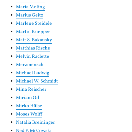
Maria Moling
Marius Geitz
Marlene Steidele
Martin Knepper
Matt S. Bakausky
Matthias Rische
Melvin Raclette
Merzmensch
Michael Ludwig
Michael W. Schmidt
Mina Reischer
Miriam Gil
Mirko Hülse
Moses Wolff
Natalia Breininger
Ned F. McCowski