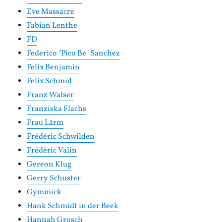
Eve Massacre
Fabian Lenthe
FD
Federico "Pico Be" Sanchez
Felix Benjamin
Felix Schmid
Franz Walser
Franziska Flachs
Frau Lärm
Frédéric Schwilden
Frédéric Valin
Gereon Klug
Gerry Schuster
Gymmick
Hank Schmidt in der Beek
Hannah Grosch