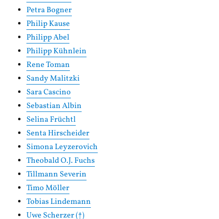
Petra Bogner
Philip Kause
Philipp Abel
Philipp Kühnlein
Rene Toman
Sandy Malitzki
Sara Cascino
Sebastian Albin
Selina Früchtl
Senta Hirscheider
Simona Leyzerovich
Theobald O.J. Fuchs
Tillmann Severin
Timo Möller
Tobias Lindemann
Uwe Scherzer (†)