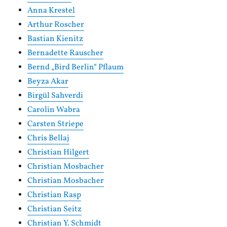
Anna Krestel
Arthur Roscher
Bastian Kienitz
Bernadette Rauscher
Bernd „Bird Berlin“ Pflaum
Beyza Akar
Birgül Sahverdi
Carolin Wabra
Carsten Striepe
Chris Bellaj
Christian Hilgert
Christian Mosbacher
Christian Mosbacher
Christian Rasp
Christian Seitz
Christian Y. Schmidt