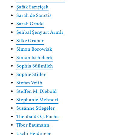
Şafak Sarıçiçek
Sarah de Sanctis
Sarah Grodd
Şehbal Şenyurt Arınlı
Silke Gruber
Simon Borowiak
Simon Ischebeck
Sophia Süßmilch
Sophie Stiller
Stefan Veith
Steffen M. Diebold
Stephanie Mehnert
Susanne Stiegeler
Theobald O.J. Fuchs
Tibor Baumann
Uschi Heidinger