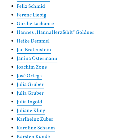
Felix Schmid
Ferenc Liebig
Gordie Lachance
Hannes „HannaHerzfehlt“ Göldner
Heike Demmel
Jan Bratenstein
Janina Ostermann
Joachim Zons
José Ortega
Julia Gruber
Julia Gruber
Julia Ingold
Juliane Kling
Karlheinz Zuber
Karoline Schaum
Karsten Kunde