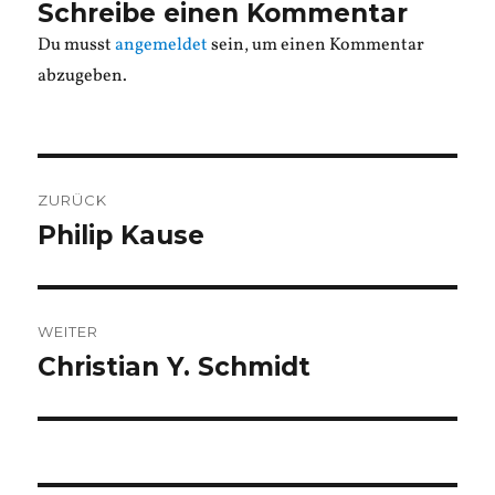
Schreibe einen Kommentar
Du musst
angemeldet
sein, um einen Kommentar
abzugeben.
Beitragsnavigation
ZURÜCK
Philip Kause
Vorheriger
Beitrag:
WEITER
Christian Y. Schmidt
Nächster
Beitrag: