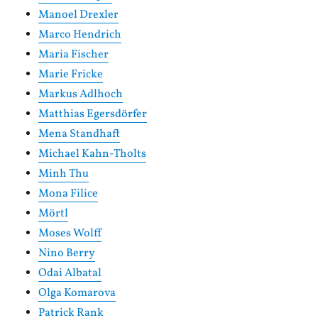
Manoel Drexler
Marco Hendrich
Maria Fischer
Marie Fricke
Markus Adlhoch
Matthias Egersdörfer
Mena Standhaft
Michael Kahn-Tholts
Minh Thu
Mona Filice
Mörtl
Moses Wolff
Nino Berry
Odai Albatal
Olga Komarova
Patrick Rank