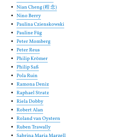
Nian Cheng (程 念)
Nino Berry
Paulina Czienskowski
Pauline Füg
Peter Momberg
Peter Reus
Philip Krömer
Philip Saß
Pola Ruin
Ramona Deniz
Raphael Stratz
Riela Dobby
Robert Alan
Roland van Oystern
Ruben Trawally
Sabrina Maria Marzell