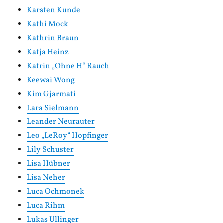
Karsten Kunde
Kathi Mock
Kathrin Braun
Katja Heinz
Katrin „Ohne H“ Rauch
Keewai Wong
Kim Gjarmati
Lara Sielmann
Leander Neurauter
Leo „LeRoy“ Hopfinger
Lily Schuster
Lisa Hübner
Lisa Neher
Luca Ochmonek
Luca Rihm
Lukas Ullinger