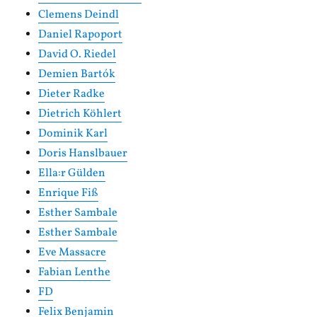
Clemens Deindl
Daniel Rapoport
David O. Riedel
Demien Bartók
Dieter Radke
Dietrich Köhlert
Dominik Karl
Doris Hanslbauer
Ella:r Gülden
Enrique Fiß
Esther Sambale
Esther Sambale
Eve Massacre
Fabian Lenthe
FD
Felix Benjamin