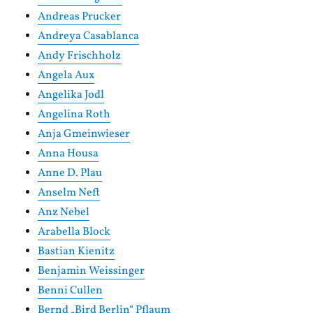
Andreas Prucker
Andreya Casablanca
Andy Frischholz
Angela Aux
Angelika Jodl
Angelina Roth
Anja Gmeinwieser
Anna Housa
Anne D. Plau
Anselm Neft
Anz Nebel
Arabella Block
Bastian Kienitz
Benjamin Weissinger
Benni Cullen
Bernd „Bird Berlin“ Pflaum