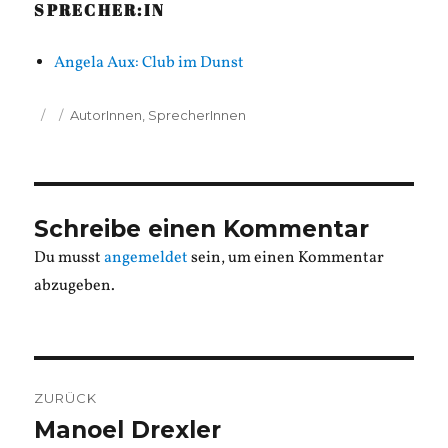
SPRECHER:IN
Angela Aux: Club im Dunst
Veröffentlicht
Kategorien
AutorInnen
,
SprecherInnen
am
Schreibe einen Kommentar
Du musst
angemeldet
sein, um einen Kommentar
abzugeben.
Beitragsnavigation
ZURÜCK
Manoel Drexler
Vorheriger