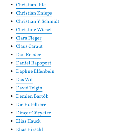
Christian Ihle
Christian Knieps
Christian Y. Schmidt
Christine Wiesel
Clara Fieger
Claus Caraut
Dan Reeder
Daniel Rapoport
Daphne Elfenbein
Das Wil
David Telgin
Demien Bartók
Die Hoteltiere
Dinçer Güçyeter
Elias Hauck
Elias Hirschl