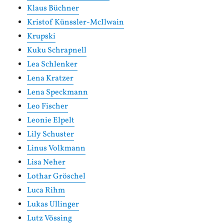
Klaus Büchner
Kristof Künssler-McIlwain
Krupski
Kuku Schrapnell
Lea Schlenker
Lena Kratzer
Lena Speckmann
Leo Fischer
Leonie Elpelt
Lily Schuster
Linus Volkmann
Lisa Neher
Lothar Gröschel
Luca Rihm
Lukas Ullinger
Lutz Vössing