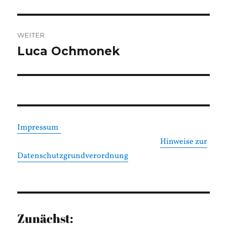
Beitrag:
WEITER
Luca Ochmonek
Nächster
Beitrag:
Impressum
Hinweise zur
Datenschutzgrundverordnung
Zunächst: