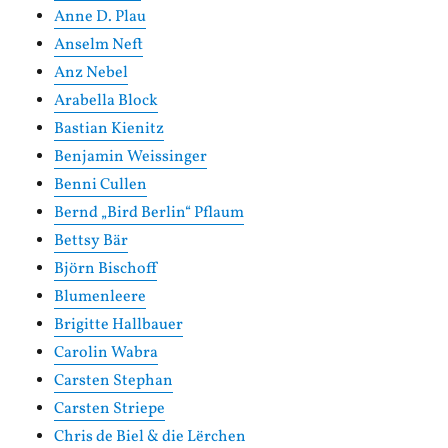
Anne D. Plau
Anselm Neft
Anz Nebel
Arabella Block
Bastian Kienitz
Benjamin Weissinger
Benni Cullen
Bernd „Bird Berlin“ Pflaum
Bettsy Bär
Björn Bischoff
Blumenleere
Brigitte Hallbauer
Carolin Wabra
Carsten Stephan
Carsten Striepe
Chris de Biel & die Lërchen