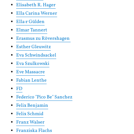
Elisabeth R. Hager
Ella Carina Werner
Ella:r Gülden
Elmar Tannert
Erasmus zu Rövershagen
Esther Gleuwitz
Eva Schwindsackel
Eva Szulkowski
Eve Massacre
Fabian Lenthe
FD
Federico "Pico Be" Sanchez
Felix Benjamin
Felix Schmid
Franz Walser
Franziska Flachs