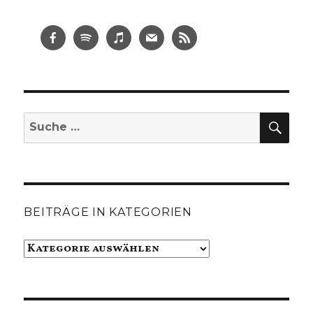
SUC
Suche
nach:
BEITRÄGE IN KATEGORIEN
Beiträge
in
Kategorien