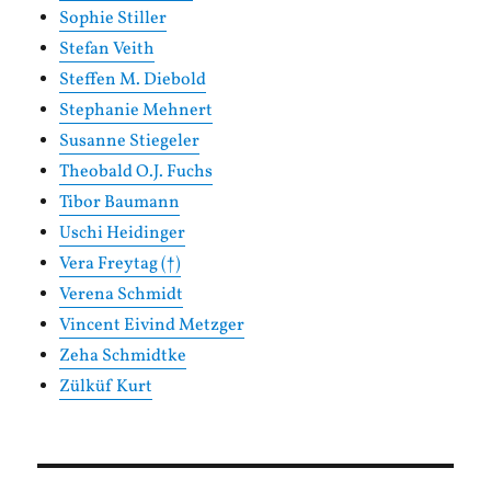
Sophie Stiller
Stefan Veith
Steffen M. Diebold
Stephanie Mehnert
Susanne Stiegeler
Theobald O.J. Fuchs
Tibor Baumann
Uschi Heidinger
Vera Freytag (†)
Verena Schmidt
Vincent Eivind Metzger
Zeha Schmidtke
Zülküf Kurt