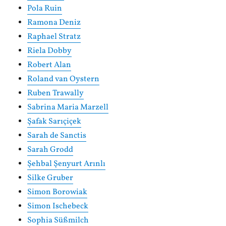
Pola Ruin
Ramona Deniz
Raphael Stratz
Riela Dobby
Robert Alan
Roland van Oystern
Ruben Trawally
Sabrina Maria Marzell
Şafak Sarıçiçek
Sarah de Sanctis
Sarah Grodd
Şehbal Şenyurt Arınlı
Silke Gruber
Simon Borowiak
Simon Ischebeck
Sophia Süßmilch