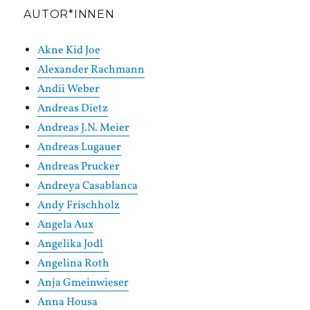
AUTOR*INNEN
Akne Kid Joe
Alexander Rachmann
Andii Weber
Andreas Dietz
Andreas J.N. Meier
Andreas Lugauer
Andreas Prucker
Andreya Casablanca
Andy Frischholz
Angela Aux
Angelika Jodl
Angelina Roth
Anja Gmeinwieser
Anna Housa