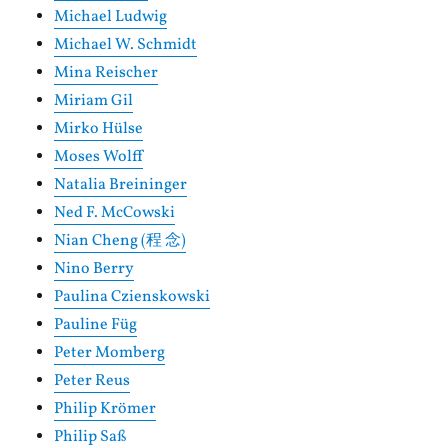
Michael Ludwig
Michael W. Schmidt
Mina Reischer
Miriam Gil
Mirko Hülse
Moses Wolff
Natalia Breininger
Ned F. McCowski
Nian Cheng (程 念)
Nino Berry
Paulina Czienskowski
Pauline Füg
Peter Momberg
Peter Reus
Philip Krömer
Philip Saß