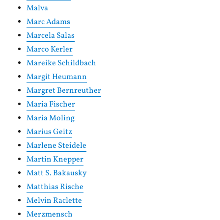
Malva
Marc Adams
Marcela Salas
Marco Kerler
Mareike Schildbach
Margit Heumann
Margret Bernreuther
Maria Fischer
Maria Moling
Marius Geitz
Marlene Steidele
Martin Knepper
Matt S. Bakausky
Matthias Rische
Melvin Raclette
Merzmensch