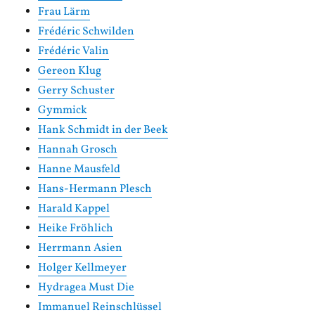
Frau Lärm
Frédéric Schwilden
Frédéric Valin
Gereon Klug
Gerry Schuster
Gymmick
Hank Schmidt in der Beek
Hannah Grosch
Hanne Mausfeld
Hans-Hermann Plesch
Harald Kappel
Heike Fröhlich
Herrmann Asien
Holger Kellmeyer
Hydragea Must Die
Immanuel Reinschlüssel