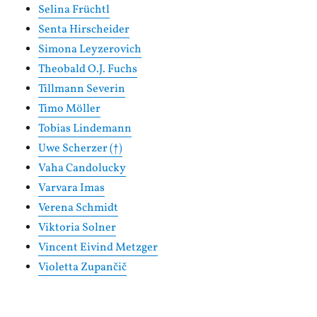
Selina Früchtl
Senta Hirscheider
Simona Leyzerovich
Theobald O.J. Fuchs
Tillmann Severin
Timo Möller
Tobias Lindemann
Uwe Scherzer (†)
Vaha Candolucky
Varvara Imas
Verena Schmidt
Viktoria Solner
Vincent Eivind Metzger
Violetta Zupančič