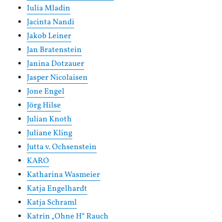
Iulia Mladin
Jacinta Nandi
Jakob Leiner
Jan Bratenstein
Janina Dotzauer
Jasper Nicolaisen
Jone Engel
Jörg Hilse
Julian Knoth
Juliane Kling
Jutta v. Ochsenstein
KARO
Katharina Wasmeier
Katja Engelhardt
Katja Schraml
Katrin „Ohne H“ Rauch