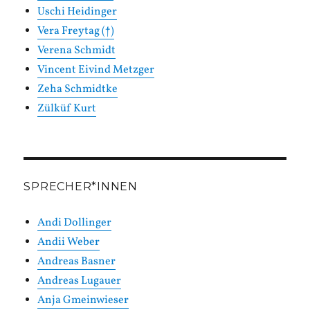
Uschi Heidinger
Vera Freytag (†)
Verena Schmidt
Vincent Eivind Metzger
Zeha Schmidtke
Zülküf Kurt
SPRECHER*INNEN
Andi Dollinger
Andii Weber
Andreas Basner
Andreas Lugauer
Anja Gmeinwieser