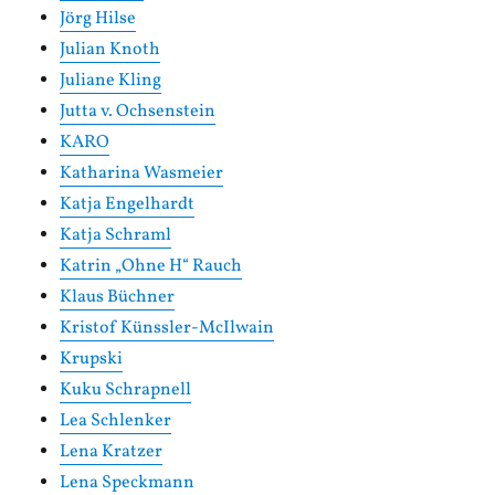
Jörg Hilse
Julian Knoth
Juliane Kling
Jutta v. Ochsenstein
KARO
Katharina Wasmeier
Katja Engelhardt
Katja Schraml
Katrin „Ohne H“ Rauch
Klaus Büchner
Kristof Künssler-McIlwain
Krupski
Kuku Schrapnell
Lea Schlenker
Lena Kratzer
Lena Speckmann