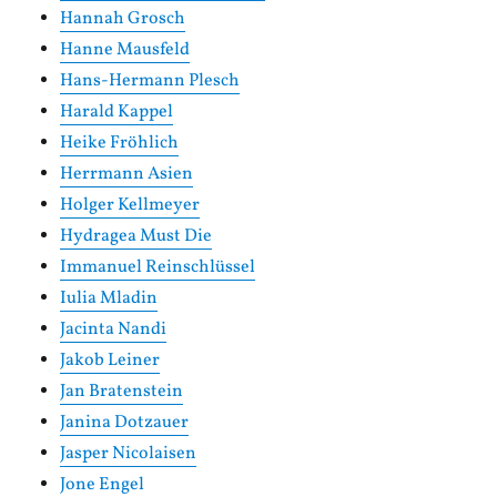
Hannah Grosch
Hanne Mausfeld
Hans-Hermann Plesch
Harald Kappel
Heike Fröhlich
Herrmann Asien
Holger Kellmeyer
Hydragea Must Die
Immanuel Reinschlüssel
Iulia Mladin
Jacinta Nandi
Jakob Leiner
Jan Bratenstein
Janina Dotzauer
Jasper Nicolaisen
Jone Engel