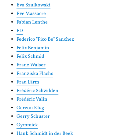
Eva Szulkowski
Eve Massacre
Fabian Lenthe
FD
Federico "Pico Be" Sanchez
Felix Benjamin
Felix Schmid
Franz Walser
Franziska Flachs
Frau Lärm
Frédéric Schwilden
Frédéric Valin
Gereon Klug
Gerry Schuster
Gymmick
Hank Schmidt in der Beek