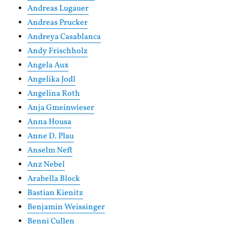
Andreas Lugauer
Andreas Prucker
Andreya Casablanca
Andy Frischholz
Angela Aux
Angelika Jodl
Angelina Roth
Anja Gmeinwieser
Anna Housa
Anne D. Plau
Anselm Neft
Anz Nebel
Arabella Block
Bastian Kienitz
Benjamin Weissinger
Benni Cullen