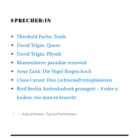
SPRECHER:IN
Theobald Fuchs: Trash
David Telgin: Queer
David Telgin: Physik
Blumenleere: paradise renewed
Arne Zank: Die Vögel fliegen hoch
Claus Caraut: Den Lichtersaft reinpläsieren
Bird Berlin: kadonkadonk grossgott – 8 oder 9
haikus, wie man es braucht
Veröffentlicht
Kategorien
AutorInnen
,
SprecherInnen
am