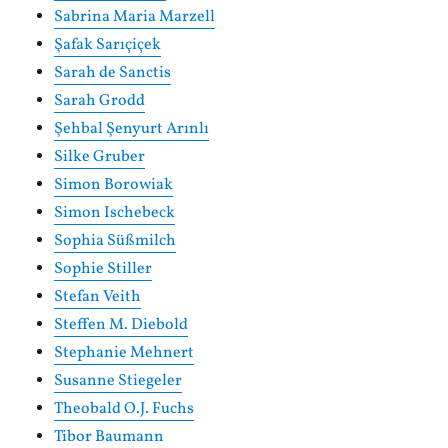
Sabrina Maria Marzell
Şafak Sarıçiçek
Sarah de Sanctis
Sarah Grodd
Şehbal Şenyurt Arınlı
Silke Gruber
Simon Borowiak
Simon Ischebeck
Sophia Süßmilch
Sophie Stiller
Stefan Veith
Steffen M. Diebold
Stephanie Mehnert
Susanne Stiegeler
Theobald O.J. Fuchs
Tibor Baumann