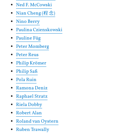
Ned F. McCowski
Nian Cheng (程 念)
Nino Berry
Paulina Czienskowski
Pauline Füg
Peter Momberg
Peter Reus
Philip Krömer
Philip Saß
Pola Ruin
Ramona Deniz
Raphael Stratz
Riela Dobby
Robert Alan
Roland van Oystern
Ruben Trawally