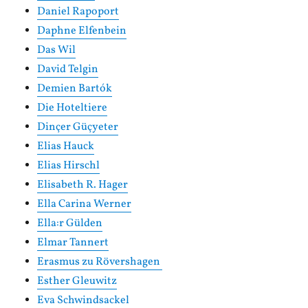
Daniel Rapoport
Daphne Elfenbein
Das Wil
David Telgin
Demien Bartók
Die Hoteltiere
Dinçer Güçyeter
Elias Hauck
Elias Hirschl
Elisabeth R. Hager
Ella Carina Werner
Ella:r Gülden
Elmar Tannert
Erasmus zu Rövershagen
Esther Gleuwitz
Eva Schwindsackel