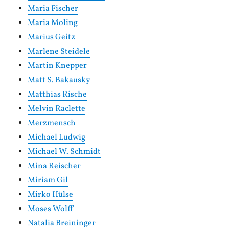
Maria Fischer
Maria Moling
Marius Geitz
Marlene Steidele
Martin Knepper
Matt S. Bakausky
Matthias Rische
Melvin Raclette
Merzmensch
Michael Ludwig
Michael W. Schmidt
Mina Reischer
Miriam Gil
Mirko Hülse
Moses Wolff
Natalia Breininger