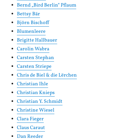
Bernd „Bird Berlin“ Pflaum
Bettsy Bär
Björn Bischoff
Blumenleere
Brigitte Hallbauer
Carolin Wabra
Carsten Stephan
Carsten Striepe
Chris de Biel & die Lërchen
Christian Ihle
Christian Knieps
Christian Y. Schmidt
Christine Wiesel
Clara Fieger
Claus Caraut
Dan Reeder