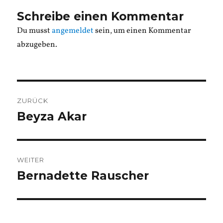
Schreibe einen Kommentar
Du musst
angemeldet
sein, um einen Kommentar
abzugeben.
Beitragsnavigation
ZURÜCK
Beyza Akar
Vorheriger
Beitrag:
WEITER
Bernadette Rauscher
Nächster
Beitrag: