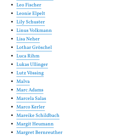
Leo Fischer
Leonie Elpelt
Lily Schuster
Linus Volkmann
Lisa Neher
Lothar Gröschel
Luca Rihm
Lukas Ullinger
Lutz Vössing
Malva
Marc Adams
Marcela Salas
Marco Kerler
Mareike Schildbach
Margit Heumann
Margret Bernreuther