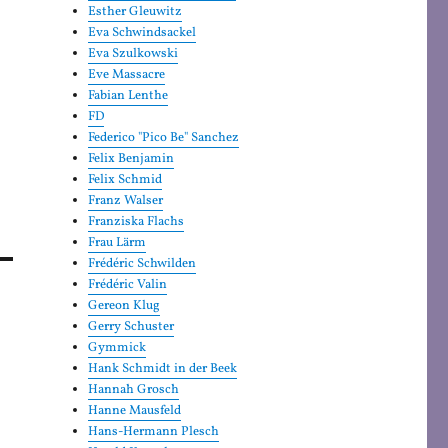
Esther Gleuwitz
Eva Schwindsackel
Eva Szulkowski
Eve Massacre
Fabian Lenthe
FD
Federico "Pico Be" Sanchez
Felix Benjamin
Felix Schmid
Franz Walser
Franziska Flachs
Frau Lärm
Frédéric Schwilden
Frédéric Valin
Gereon Klug
Gerry Schuster
Gymmick
Hank Schmidt in der Beek
Hannah Grosch
Hanne Mausfeld
Hans-Hermann Plesch