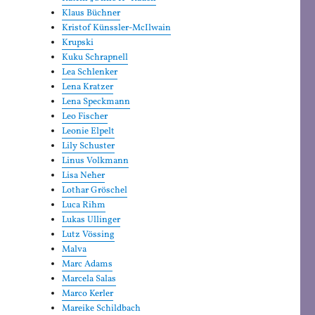
Klaus Büchner
Kristof Künssler-McIlwain
Krupski
Kuku Schrapnell
Lea Schlenker
Lena Kratzer
Lena Speckmann
Leo Fischer
Leonie Elpelt
Lily Schuster
Linus Volkmann
Lisa Neher
Lothar Gröschel
Luca Rihm
Lukas Ullinger
Lutz Vössing
Malva
Marc Adams
Marcela Salas
Marco Kerler
Mareike Schildbach