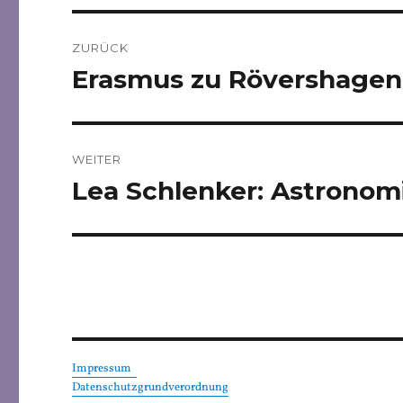
Beitragsnavigation
ZURÜCK
Erasmus zu Rövershagen
Vorheriger
Beitrag:
WEITER
Lea Schlenker: Astrono
Nächster
Beitrag:
Impressum
Datenschutzgrundverordnung