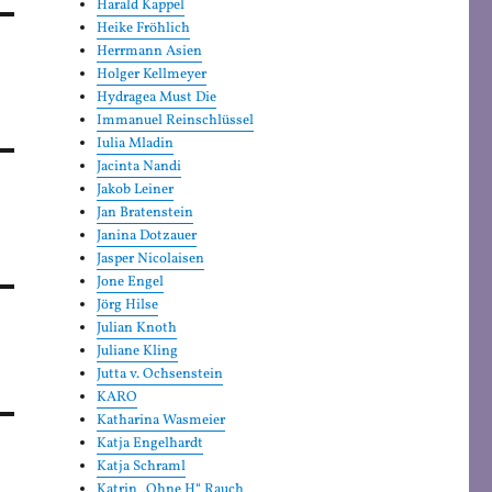
Harald Kappel
Heike Fröhlich
Herrmann Asien
Holger Kellmeyer
Hydragea Must Die
Immanuel Reinschlüssel
Iulia Mladin
Jacinta Nandi
Jakob Leiner
Jan Bratenstein
Janina Dotzauer
Jasper Nicolaisen
Jone Engel
Jörg Hilse
Julian Knoth
Juliane Kling
Jutta v. Ochsenstein
KARO
Katharina Wasmeier
Katja Engelhardt
Katja Schraml
Katrin „Ohne H“ Rauch