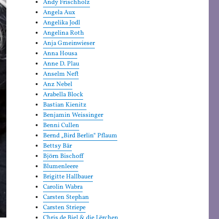
Andy Frischholz
Angela Aux
Angelika Jodl
Angelina Roth
Anja Gmeinwieser
Anna Housa
Anne D. Plau
Anselm Neft
Anz Nebel
Arabella Block
Bastian Kienitz
Benjamin Weissinger
Benni Cullen
Bernd „Bird Berlin“ Pflaum
Bettsy Bär
Björn Bischoff
Blumenleere
Brigitte Hallbauer
Carolin Wabra
Carsten Stephan
Carsten Striepe
Chris de Biel & die Lërchen