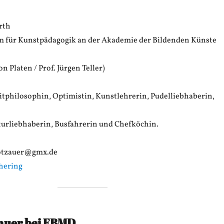
rth
m für Kunstpädagogik an der Akademie der Bildenden Künste
on Platen / Prof. Jürgen Teller)
itphilosophin, Optimistin, Kunstlehrerin, Pudelliebhaberin,
turliebhaberin, Busfahrerin und Chefköchin.
dotzauer@gmx.de
hering
auer bei EBMD