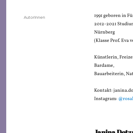
1991 geboren in Fü
Veröffentlicht
Kategorien
AutorInnen
am
2012-2021 Studiu
Nürnberg
(Klasse Prof. Eva v
Künstlerin, Freize
Bardame,
Bauarbeiterin, Na
Kontakt: janina.
Instagram:
@rosa
Janina Dotz