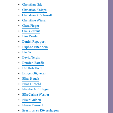
Christian Ihle
Christian Knieps
Christian Y. Schmidt
Christine Wiesel
Clara Fieger
Claus Caraut
Dan Reeder
Daniel Rapoport
Daphne Elfenbein
Das Wil
David Telgin
Demien Bartók
Die Hoteltiere
Dinçer Güçyeter
Elias Hauck
Elias Hirschl
Elisabeth R. Hager
Ella Carina Werner
Ella:r Gülden
Elmar Tannert
Erasmus zu Rövershagen