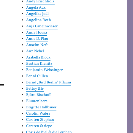
Andy Frischholz
Angela Aux
Angelika Jodl
Angelina Roth
Anja Gmeinwieser
Anna Housa
Anne D. Plau
Anselm Neft
Anz Nebel
Arabella Block
Bastian Kienitz
Benjamin Weissinger
Benni Cullen
Bernd „Bird Berlin“ Pflaum
Bettsy Bär
Björn Bischoff
Blumenleere
Brigitte Hallbauer
Carolin Wabra
Carsten Stephan
Carsten Striepe
Chris de Biel & die Lërchen