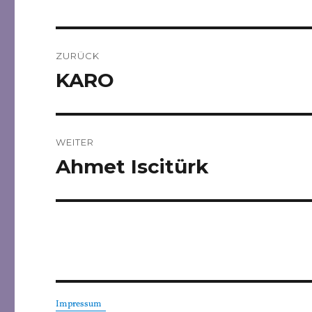
Beitragsnavigation
ZURÜCK
KARO
Vorheriger
Beitrag:
WEITER
Ahmet Iscitürk
Nächster
Beitrag:
Impressum