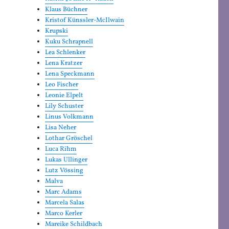
Klaus Büchner
Kristof Künssler-McIlwain
Krupski
Kuku Schrapnell
Lea Schlenker
Lena Kratzer
Lena Speckmann
Leo Fischer
Leonie Elpelt
Lily Schuster
Linus Volkmann
Lisa Neher
Lothar Gröschel
Luca Rihm
Lukas Ullinger
Lutz Vössing
Malva
Marc Adams
Marcela Salas
Marco Kerler
Mareike Schildbach