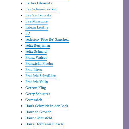
Esther Gleuwitz
Eva Schwindsackel
Eva Szulkowski
Eve Massacre
Fabian Lenthe
FD
Federico "Pico Be" Sanchez
Felix Benjamin
Felix Schmid
Franz Walser
Franziska Flachs
Frau Lärm
Frédéric Schwilden
Frédéric Valin
Gereon Klug
Gerry Schuster
Gymmick
Hank Schmidt in der Beek
Hannah Grosch
Hanne Mausfeld
Hans-Hermann Plesch