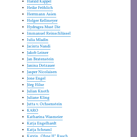
Harald Kappel
Heike Fröhlich
Herrmann Asien
Holger Kellmeyer
Hydragea Must Die
Immanuel Reinschlüssel
Iulia Mladin
Jacinta Nandi
Jakob Leiner
Jan Bratenstein
Janina Dotzauer
Jasper Nicolaisen
Jone Engel
Jörg Hilse
Julian Knoth
Juliane Kling
Jutta v. Ochsenstein
KARO
Katharina Wasmeier
Katja Engelhardt
Katja Schraml
Katrin „Ohne H“ Rauch