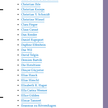
Christian Ihle
Christian Knieps
Christian Y. Schmidt
Christine Wiesel
Clara Fieger
Claus Caraut
Dan Reeder
Daniel Rapoport
Daphne Elfenbein
Das Wil
David Telgin
Demien Bartók
Die Hoteltiere
Dinçer Güçyeter
Elias Hauck
Elias Hirschl
Elisabeth R. Hager
Ella Carina Werner
Ella:r Gülden
Elmar Tannert
Erasmus zu Rövershagen