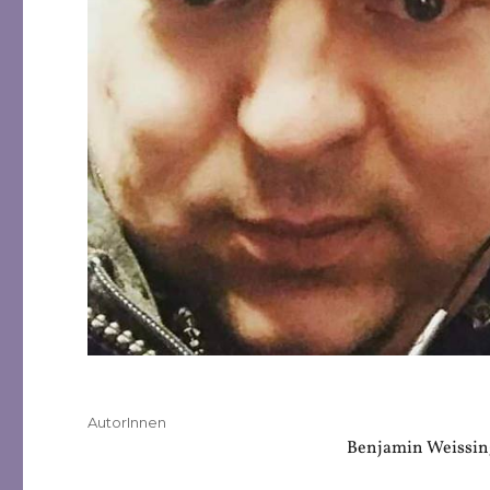
Veröffentlicht
Kategorien
AutorInnen
am
Benjamin Weissin