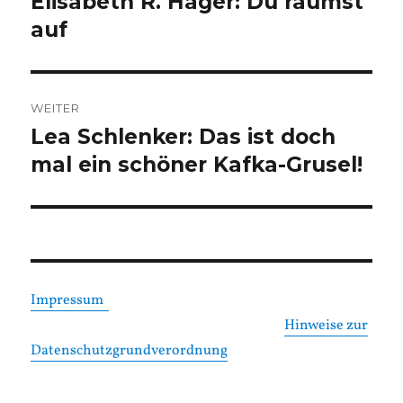
Elisabeth R. Hager: Du räumst
Vorheriger
Beitrag:
auf
WEITER
Lea Schlenker: Das ist doch
Nächster
Beitrag:
mal ein schöner Kafka-Grusel!
Impressum
Hinweise zur
Datenschutzgrundverordnung