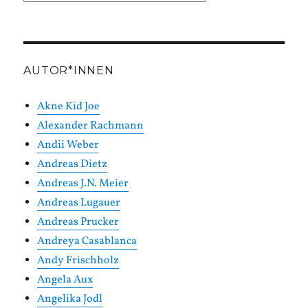
in
Kategorien
AUTOR*INNEN
Akne Kid Joe
Alexander Rachmann
Andii Weber
Andreas Dietz
Andreas J.N. Meier
Andreas Lugauer
Andreas Prucker
Andreya Casablanca
Andy Frischholz
Angela Aux
Angelika Jodl