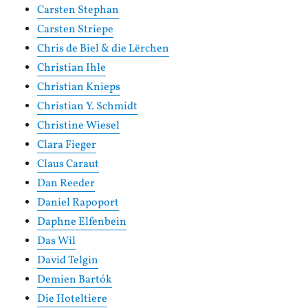
Carsten Stephan
Carsten Striepe
Chris de Biel & die Lërchen
Christian Ihle
Christian Knieps
Christian Y. Schmidt
Christine Wiesel
Clara Fieger
Claus Caraut
Dan Reeder
Daniel Rapoport
Daphne Elfenbein
Das Wil
David Telgin
Demien Bartók
Die Hoteltiere