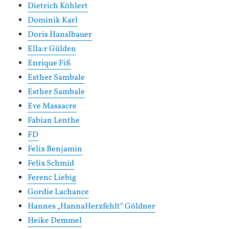
Dietrich Köhlert
Dominik Karl
Doris Hanslbauer
Ella:r Gülden
Enrique Fiß
Esther Sambale
Esther Sambale
Eve Massacre
Fabian Lenthe
FD
Felix Benjamin
Felix Schmid
Ferenc Liebig
Gordie Lachance
Hannes „HannaHerzfehlt“ Göldner
Heike Demmel