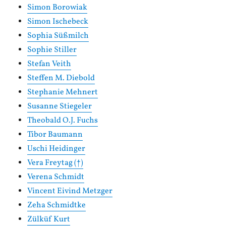
Simon Borowiak
Simon Ischebeck
Sophia Süßmilch
Sophie Stiller
Stefan Veith
Steffen M. Diebold
Stephanie Mehnert
Susanne Stiegeler
Theobald O.J. Fuchs
Tibor Baumann
Uschi Heidinger
Vera Freytag (†)
Verena Schmidt
Vincent Eivind Metzger
Zeha Schmidtke
Zülküf Kurt