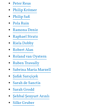
Peter Reus
Philip Krömer
Philip Saß
Pola Ruin
Ramona Deniz
Raphael Stratz
Riela Dobby
Robert Alan
Roland van Oystern
Ruben Trawally
Sabrina Maria Marzell
Şafak Sarıçiçek
Sarah de Sanctis
Sarah Grodd
Şehbal Şenyurt Arınlı
Silke Gruber