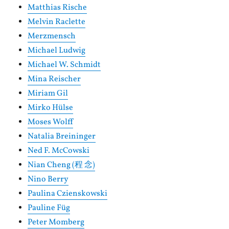
Matthias Rische
Melvin Raclette
Merzmensch
Michael Ludwig
Michael W. Schmidt
Mina Reischer
Miriam Gil
Mirko Hülse
Moses Wolff
Natalia Breininger
Ned F. McCowski
Nian Cheng (程 念)
Nino Berry
Paulina Czienskowski
Pauline Füg
Peter Momberg