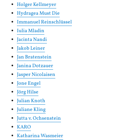
Holger Kellmeyer
Hydragea Must Die
Immanuel Reinschlüssel
Iulia Mladin
Jacinta Nandi
Jakob Leiner
Jan Bratenstein
Janina Dotzauer
Jasper Nicolaisen
Jone Engel
Jörg Hilse
Julian Knoth
Juliane Kling
Jutta v. Ochsenstein
KARO
Katharina Wasmeier