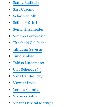
Sandy Malitzki
Sara Cascino
Sebastian Albin
Selina Früchtl
Senta Hirscheider
Simona Leyzerovich
Theobald O.J. Fuchs
Tillmann Severin
Timo Möller
Tobias Lindemann
Uwe Scherzer (†)
Vaha Candolucky
Varvara Imas
Verena Schmidt
Viktoria Solner
Vincent Eivind Metzger