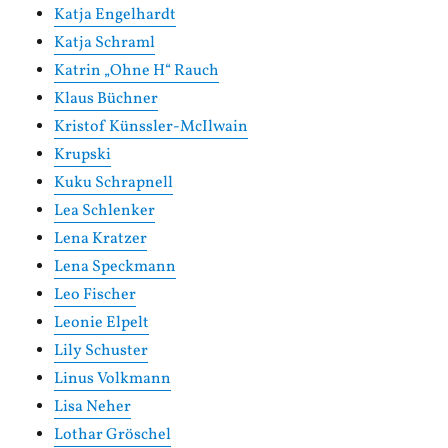
Katja Engelhardt
Katja Schraml
Katrin „Ohne H“ Rauch
Klaus Büchner
Kristof Künssler-McIlwain
Krupski
Kuku Schrapnell
Lea Schlenker
Lena Kratzer
Lena Speckmann
Leo Fischer
Leonie Elpelt
Lily Schuster
Linus Volkmann
Lisa Neher
Lothar Gröschel