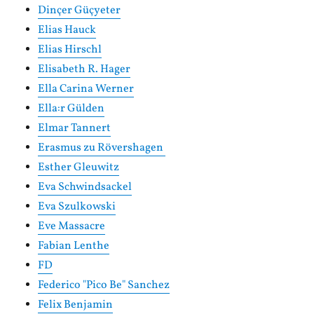
Dinçer Güçyeter
Elias Hauck
Elias Hirschl
Elisabeth R. Hager
Ella Carina Werner
Ella:r Gülden
Elmar Tannert
Erasmus zu Rövershagen
Esther Gleuwitz
Eva Schwindsackel
Eva Szulkowski
Eve Massacre
Fabian Lenthe
FD
Federico "Pico Be" Sanchez
Felix Benjamin