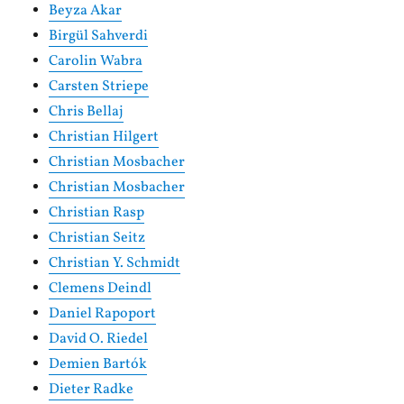
Beyza Akar
Birgül Sahverdi
Carolin Wabra
Carsten Striepe
Chris Bellaj
Christian Hilgert
Christian Mosbacher
Christian Mosbacher
Christian Rasp
Christian Seitz
Christian Y. Schmidt
Clemens Deindl
Daniel Rapoport
David O. Riedel
Demien Bartók
Dieter Radke