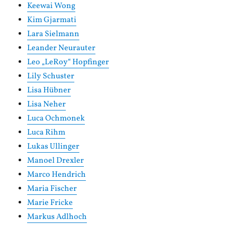
Keewai Wong
Kim Gjarmati
Lara Sielmann
Leander Neurauter
Leo „LeRoy“ Hopfinger
Lily Schuster
Lisa Hübner
Lisa Neher
Luca Ochmonek
Luca Rihm
Lukas Ullinger
Manoel Drexler
Marco Hendrich
Maria Fischer
Marie Fricke
Markus Adlhoch