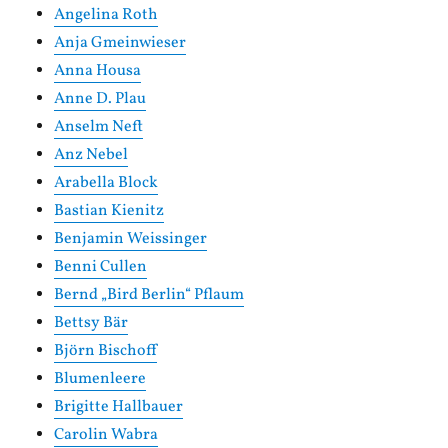
Angelina Roth
Anja Gmeinwieser
Anna Housa
Anne D. Plau
Anselm Neft
Anz Nebel
Arabella Block
Bastian Kienitz
Benjamin Weissinger
Benni Cullen
Bernd „Bird Berlin“ Pflaum
Bettsy Bär
Björn Bischoff
Blumenleere
Brigitte Hallbauer
Carolin Wabra