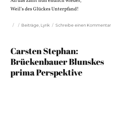
All das zählt nun endlich wieder,
Weil’s des Glückes Unterpfand!
Veröffentlicht
Kategorien
zu
Beiträge
,
Lyrik
Schreibe einen Kommentar
am
Carsten
Stephan:
Nachlasspfle
Carsten Stephan:
Volker
Naake
Brückenbauer Blunskes
prima Perspektive