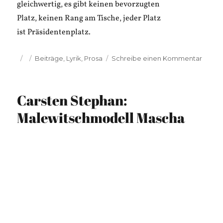
gleichwertig, es gibt keinen bevorzugten
Platz, keinen Rang am Tische, jeder Platz
ist Präsidentenplatz.
Veröffentlicht
Kategorien
zu
Beiträge
,
Lyrik
,
Prosa
Schreibe einen Kommentar
am
Carst
Steph
Möbel
Carsten Stephan:
Malewitschmodell Mascha