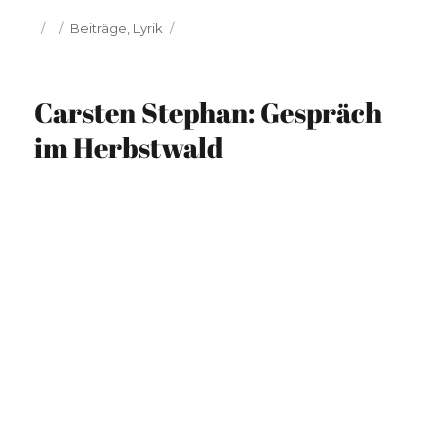
Veröffentlicht
Kategorien
Beiträge
,
Lyrik
am
Carsten Stephan: Gespräch
im Herbstwald