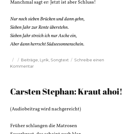
Manchmal sagt er: Jetzt ist aber Schluss!
Nur noch sieben Brücken und dann gehn,
Sieben Jahr zur Rente überstehn.
Sieben Jahr streich ich nur Asche ein,
Aber dann herrscht Südseesonnenschein.
Veröffentlicht
Kategorien
Beiträge
,
Lyrik
,
Songtext
Schreibe einen
am
zu
Kommentar
Carsten
Stephan:
Brückenbauer
Carsten Stephan: Kraut ahoi!
Blunskes
prima
Perspektive
(Audiobeitrag wird nachgereicht)
Früher schlangen die Matrosen