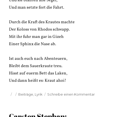
Und sie blähten alle Segel,
Und man setzte fort die Fahrt.
Durch die Kraft des Krautes machte
Der Koloss von Rhodos schwapp.
Mit ihr fuhr man gar in Gizeh
Einer Sphinx die Nase ab.
Ist auch euch nach Abenteuern,
Bleibt dem Sauerkraute treu.
Hisst auf euerm Bett das Laken,
Und dann heißt es: Kraut ahoi!
Veröffentlicht
Kategorien
zu
Beiträge
,
Lyrik
Schreibe einen Kommentar
am
Carsten
Stephan:
Kraut
Carsten Stephan:
ahoi!