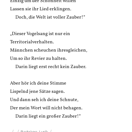
Einzig um der Schönheit willen
Lassen sie ihr Lied erklingen.
Doch, die Welt ist voller Zauber!“
„Dieser Vogelsang ist nur ein
Territorialverhalten.
Männchen scheuchen ihresgleichen,
Um so ihr Revier zu halten.
Darin liegt erst recht kein Zauber.
Aber hör ich deine Stimme
Lispelnd jene Sätze sagen.
Und dann seh ich deine Schnute,
Der mein Wort will nicht behagen.
Darin liegt ein großer Zauber!“
Veröffentlicht
Kategorien
Beiträge
,
Lyrik