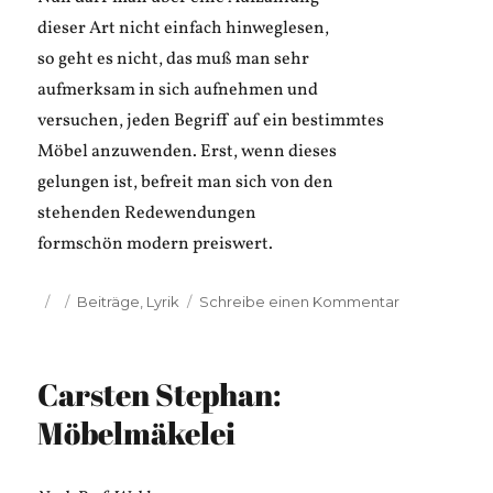
dieser Art nicht einfach hinweglesen,
so geht es nicht, das muß man sehr
aufmerksam in sich aufnehmen und
versuchen, jeden Begriff auf ein bestimmtes
Möbel anzuwenden. Erst, wenn dieses
gelungen ist, befreit man sich von den
stehenden Redewendungen
formschön modern preiswert.
Veröffentlicht
Kategorien
zu
Beiträge
,
Lyrik
Schreibe einen Kommentar
am
Carsten
Stephan:
Was
Carsten Stephan:
läßt
sich
Möbelmäkelei
über
Möbel
sagen?