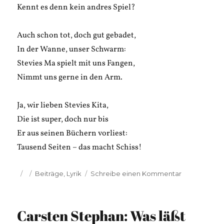
Kennt es denn kein andres Spiel?
Auch schon tot, doch gut gebadet,
In der Wanne, unser Schwarm:
Stevies Ma spielt mit uns Fangen,
Nimmt uns gerne in den Arm.
Ja, wir lieben Stevies Kita,
Die ist super, doch nur bis
Er aus seinen Büchern vorliest:
Tausend Seiten – das macht Schiss!
Veröffentlicht
Kategorien
zu
Beiträge
,
Lyrik
Schreibe einen Kommentar
am
Carsten
Stephan:
Kindergarte
Carsten Stephan: Was läßt
Steve