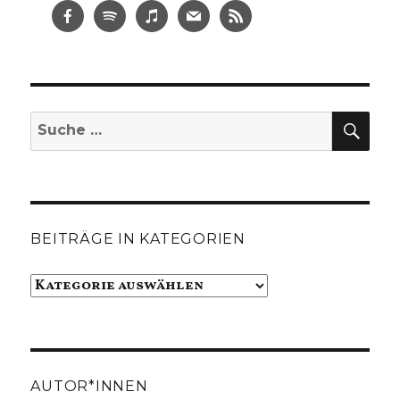
SUC
Suche
nach:
BEITRÄGE IN KATEGORIEN
Beiträge
in
Kategorien
AUTOR*INNEN