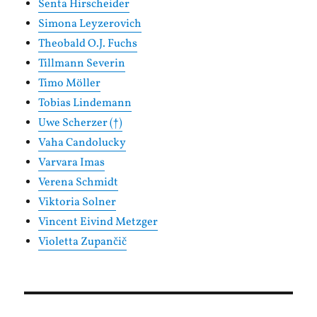
Senta Hirscheider
Simona Leyzerovich
Theobald O.J. Fuchs
Tillmann Severin
Timo Möller
Tobias Lindemann
Uwe Scherzer (†)
Vaha Candolucky
Varvara Imas
Verena Schmidt
Viktoria Solner
Vincent Eivind Metzger
Violetta Zupančič