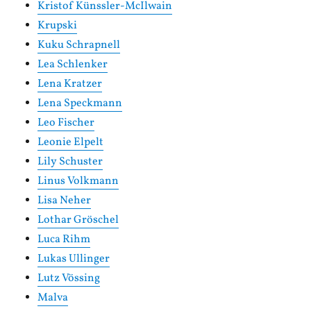
Kristof Künssler-McIlwain
Krupski
Kuku Schrapnell
Lea Schlenker
Lena Kratzer
Lena Speckmann
Leo Fischer
Leonie Elpelt
Lily Schuster
Linus Volkmann
Lisa Neher
Lothar Gröschel
Luca Rihm
Lukas Ullinger
Lutz Vössing
Malva