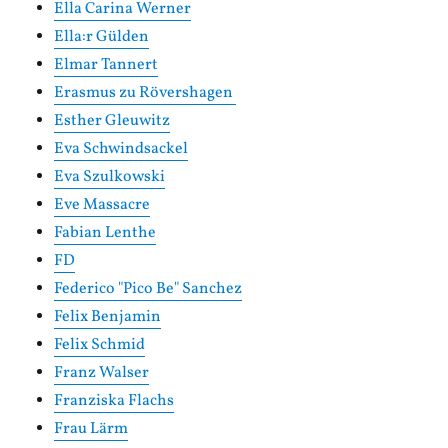
Ella Carina Werner
Ella:r Gülden
Elmar Tannert
Erasmus zu Rövershagen
Esther Gleuwitz
Eva Schwindsackel
Eva Szulkowski
Eve Massacre
Fabian Lenthe
FD
Federico "Pico Be" Sanchez
Felix Benjamin
Felix Schmid
Franz Walser
Franziska Flachs
Frau Lärm