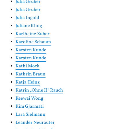
Julia Gruber
Julia Gruber
Julia Ingold
Juliane Kling
Karlheinz Zuber
Karoline Schaum
Karsten Kunde
Karsten Kunde
Kathi Mock
Kathrin Braun
Katja Heinz
Katrin „Ohne H“ Rauch
Keewai Wong
Kim Gjarmati
Lara Sielmann
Leander Neurauter