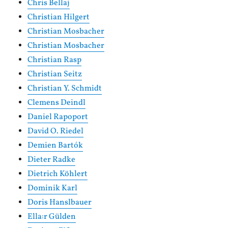
Chris Bellaj
Christian Hilgert
Christian Mosbacher
Christian Mosbacher
Christian Rasp
Christian Seitz
Christian Y. Schmidt
Clemens Deindl
Daniel Rapoport
David O. Riedel
Demien Bartók
Dieter Radke
Dietrich Köhlert
Dominik Karl
Doris Hanslbauer
Ella:r Gülden