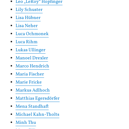
Leo „LeRoy“ Hopfinger
Lily Schuster
Lisa Hübner
Lisa Neher
Luca Ochmonek
Luca Rihm
Lukas Ullinger
Manoel Drexler
Marco Hendrich
Maria Fischer
Marie Fricke
Markus Adlhoch
Matthias Egersdörfer
Mena Standhaft
Michael Kahn-Tholts
Minh Thu