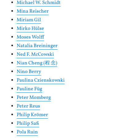
Michael W. Schmidt
Mina Reischer
Miriam Gil
Mirko Hülse
Moses Wolff
Natalia Breininger
Ned F. McCowski
Nian Cheng (程 念)
Nino Berry
Paulina Czienskowski
Pauline Füg
Peter Momberg
Peter Reus
Philip Krömer
Philip Saß
Pola Ruin