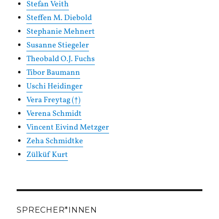
Stefan Veith
Steffen M. Diebold
Stephanie Mehnert
Susanne Stiegeler
Theobald O.J. Fuchs
Tibor Baumann
Uschi Heidinger
Vera Freytag (†)
Verena Schmidt
Vincent Eivind Metzger
Zeha Schmidtke
Zülküf Kurt
SPRECHER*INNEN