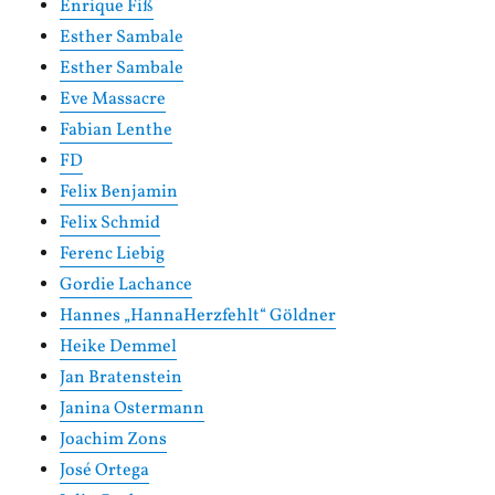
Enrique Fiß
Esther Sambale
Esther Sambale
Eve Massacre
Fabian Lenthe
FD
Felix Benjamin
Felix Schmid
Ferenc Liebig
Gordie Lachance
Hannes „HannaHerzfehlt“ Göldner
Heike Demmel
Jan Bratenstein
Janina Ostermann
Joachim Zons
José Ortega