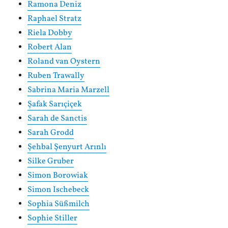
Ramona Deniz
Raphael Stratz
Riela Dobby
Robert Alan
Roland van Oystern
Ruben Trawally
Sabrina Maria Marzell
Şafak Sarıçiçek
Sarah de Sanctis
Sarah Grodd
Şehbal Şenyurt Arınlı
Silke Gruber
Simon Borowiak
Simon Ischebeck
Sophia Süßmilch
Sophie Stiller