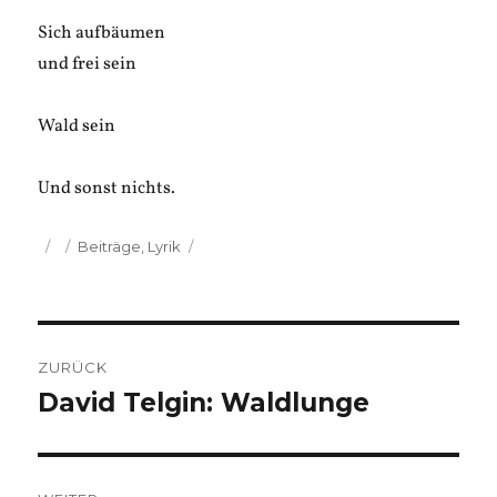
Sich aufbäumen
und frei sein
Wald sein
Und sonst nichts.
Veröffentlicht
Kategorien
Beiträge
,
Lyrik
am
Beitragsnavigation
ZURÜCK
David Telgin: Waldlunge
Vorheriger
Beitrag: