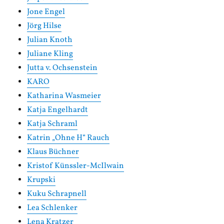
Jone Engel
Jörg Hilse
Julian Knoth
Juliane Kling
Jutta v. Ochsenstein
KARO
Katharina Wasmeier
Katja Engelhardt
Katja Schraml
Katrin „Ohne H“ Rauch
Klaus Büchner
Kristof Künssler-McIlwain
Krupski
Kuku Schrapnell
Lea Schlenker
Lena Kratzer