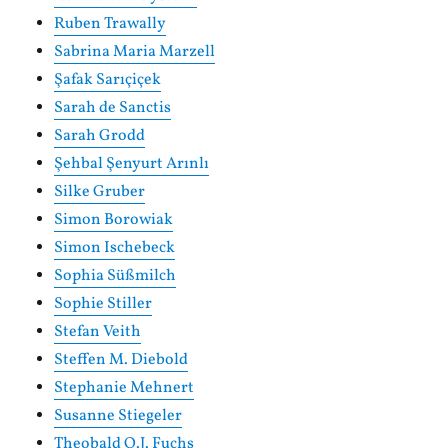
Ruben Trawally
Sabrina Maria Marzell
Şafak Sarıçiçek
Sarah de Sanctis
Sarah Grodd
Şehbal Şenyurt Arınlı
Silke Gruber
Simon Borowiak
Simon Ischebeck
Sophia Süßmilch
Sophie Stiller
Stefan Veith
Steffen M. Diebold
Stephanie Mehnert
Susanne Stiegeler
Theobald O.J. Fuchs