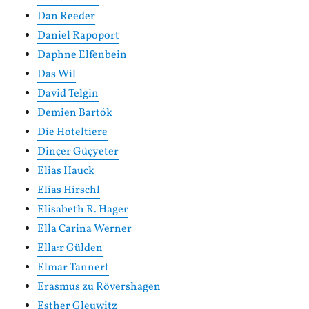
Dan Reeder
Daniel Rapoport
Daphne Elfenbein
Das Wil
David Telgin
Demien Bartók
Die Hoteltiere
Dinçer Güçyeter
Elias Hauck
Elias Hirschl
Elisabeth R. Hager
Ella Carina Werner
Ella:r Gülden
Elmar Tannert
Erasmus zu Rövershagen
Esther Gleuwitz