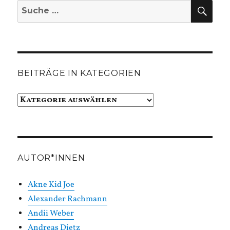
SUC
Suche
nach:
BEITRÄGE IN KATEGORIEN
Beiträge
in
Kategorien
AUTOR*INNEN
Akne Kid Joe
Alexander Rachmann
Andii Weber
Andreas Dietz