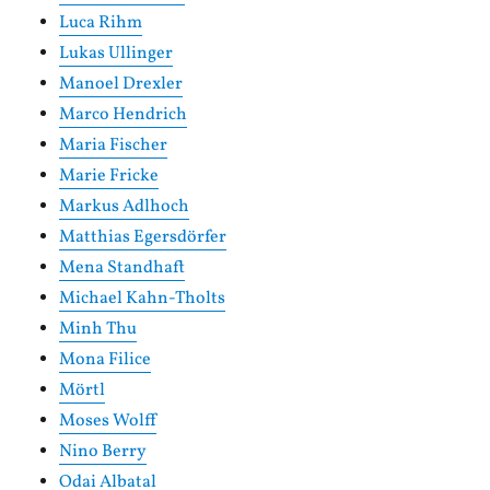
Luca Rihm
Lukas Ullinger
Manoel Drexler
Marco Hendrich
Maria Fischer
Marie Fricke
Markus Adlhoch
Matthias Egersdörfer
Mena Standhaft
Michael Kahn-Tholts
Minh Thu
Mona Filice
Mörtl
Moses Wolff
Nino Berry
Odai Albatal