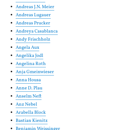
Andreas J.N. Meier
Andreas Lugauer
Andreas Prucker
Andreya Casablanca
Andy Frischholz
Angela Aux
Angelika Jodl
Angelina Roth
Anja Gmeinwieser
Anna Housa
Anne D. Plau
Anselm Neft
Anz Nebel
Arabella Block
Bastian Kienitz
Benjamin Weissinger