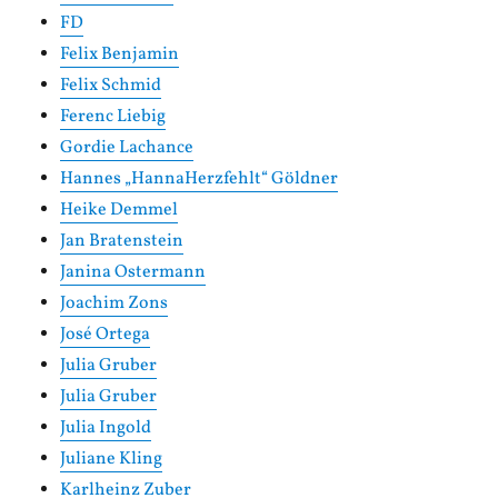
FD
Felix Benjamin
Felix Schmid
Ferenc Liebig
Gordie Lachance
Hannes „HannaHerzfehlt“ Göldner
Heike Demmel
Jan Bratenstein
Janina Ostermann
Joachim Zons
José Ortega
Julia Gruber
Julia Gruber
Julia Ingold
Juliane Kling
Karlheinz Zuber