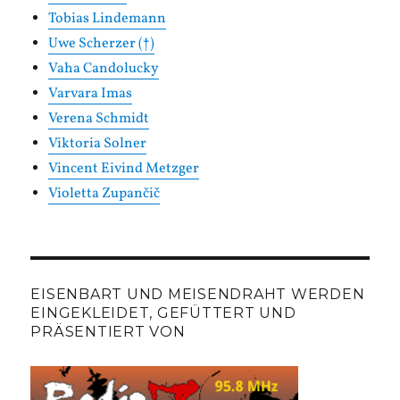
Tobias Lindemann
Uwe Scherzer (†)
Vaha Candolucky
Varvara Imas
Verena Schmidt
Viktoria Solner
Vincent Eivind Metzger
Violetta Zupančič
EISENBART UND MEISENDRAHT WERDEN
EINGEKLEIDET, GEFÜTTERT UND
PRÄSENTIERT VON