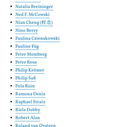
Natalia Breininger
Ned F. McCowski
Nian Cheng (程 念)
Nino Berry
Paulina Czienskowski
Pauline Füg
Peter Momberg
Peter Reus
Philip Krömer
Philip Saß
Pola Ruin
Ramona Deniz
Raphael Stratz
Riela Dobby
Robert Alan
Roland van Oystern