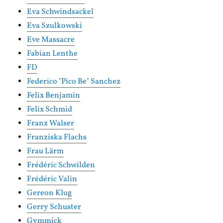
Eva Schwindsackel
Eva Szulkowski
Eve Massacre
Fabian Lenthe
FD
Federico "Pico Be" Sanchez
Felix Benjamin
Felix Schmid
Franz Walser
Franziska Flachs
Frau Lärm
Frédéric Schwilden
Frédéric Valin
Gereon Klug
Gerry Schuster
Gymmick