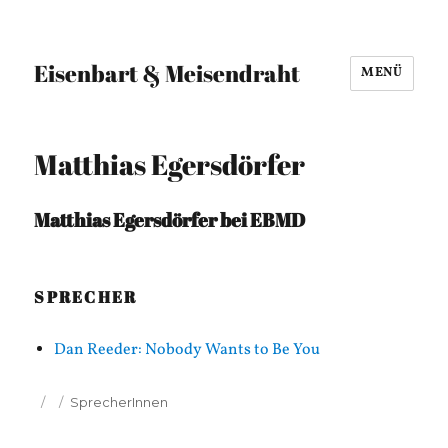
Eisenbart & Meisendraht
MENÜ
Matthias Egersdörfer
Matthias Egersdörfer bei EBMD
SPRECHER
Dan Reeder: Nobody Wants to Be You
Veröffentlicht
Kategorien
SprecherInnen
am