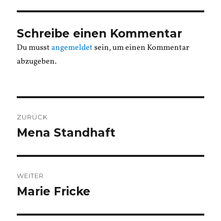
Schreibe einen Kommentar
Du musst
angemeldet
sein, um einen Kommentar
abzugeben.
Beitragsnavigation
ZURÜCK
Mena Standhaft
Vorheriger
Beitrag:
WEITER
Marie Fricke
Nächster
Beitrag: