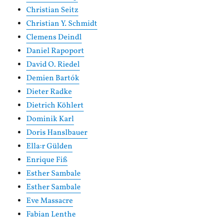
Christian Seitz
Christian Y. Schmidt
Clemens Deindl
Daniel Rapoport
David O. Riedel
Demien Bartók
Dieter Radke
Dietrich Köhlert
Dominik Karl
Doris Hanslbauer
Ella:r Gülden
Enrique Fiß
Esther Sambale
Esther Sambale
Eve Massacre
Fabian Lenthe