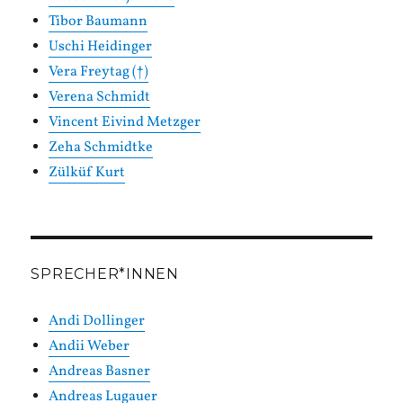
Tibor Baumann
Uschi Heidinger
Vera Freytag (†)
Verena Schmidt
Vincent Eivind Metzger
Zeha Schmidtke
Zülküf Kurt
SPRECHER*INNEN
Andi Dollinger
Andii Weber
Andreas Basner
Andreas Lugauer