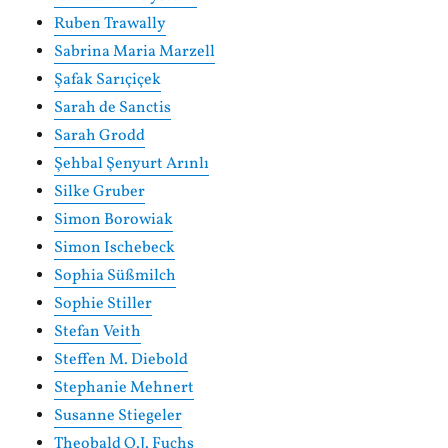
Ruben Trawally
Sabrina Maria Marzell
Şafak Sarıçiçek
Sarah de Sanctis
Sarah Grodd
Şehbal Şenyurt Arınlı
Silke Gruber
Simon Borowiak
Simon Ischebeck
Sophia Süßmilch
Sophie Stiller
Stefan Veith
Steffen M. Diebold
Stephanie Mehnert
Susanne Stiegeler
Theobald O.J. Fuchs