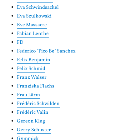
Eva Schwindsackel
Eva Szulkowski
Eve Massacre
Fabian Lenthe
FD
Federico "Pico Be" Sanchez
Felix Benjamin
Felix Schmid
Franz Walser
Franziska Flachs
Frau Lärm
Frédéric Schwilden
Frédéric Valin
Gereon Klug
Gerry Schuster
Gymmick