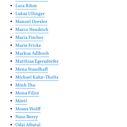
Luca Rihm
Lukas Ullinger
Manoel Drexler
Marco Hendrich
Maria Fischer
Marie Fricke
Markus Adlhoch
Matthias Egersdörfer
Mena Standhaft
Michael Kahn-Tholts
Minh Thu
Mona Filice
Mörtl
Moses Wolff
Nino Berry
Odai Albatal