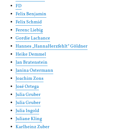
FD
Felix Benjamin
Felix Schmid
Ferenc Liebig
Gordie Lachance
Hannes „HannaHerzfehlt“ Göldner
Heike Demmel
Jan Bratenstein
Janina Ostermann
Joachim Zons
José Ortega
Julia Gruber
Julia Gruber
Julia Ingold
Juliane Kling
Karlheinz Zuber