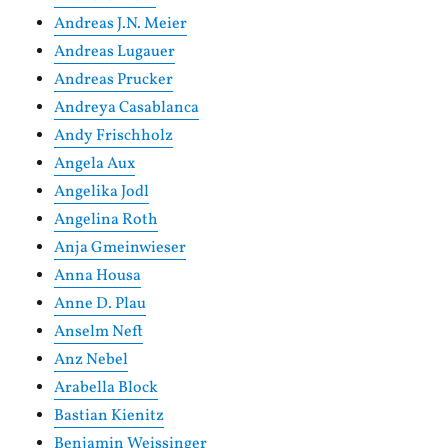
Andreas J.N. Meier
Andreas Lugauer
Andreas Prucker
Andreya Casablanca
Andy Frischholz
Angela Aux
Angelika Jodl
Angelina Roth
Anja Gmeinwieser
Anna Housa
Anne D. Plau
Anselm Neft
Anz Nebel
Arabella Block
Bastian Kienitz
Benjamin Weissinger