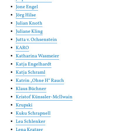
Jone Engel
Jörg Hilse
Julian Knoth
Juliane Kling
Jutta v. Ochsenstein
KARO
Katharina Wasmeier
Katja Engelhardt
Katja Schraml
Katrin „Ohne H“ Rauch
Klaus Büchner
Kristof Künssler-McIlwain
Krupski
Kuku Schrapnell
Lea Schlenker
Lena Kratzer