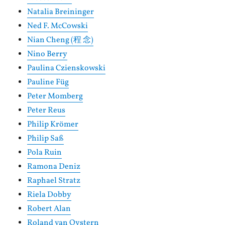
Natalia Breininger
Ned F. McCowski
Nian Cheng (程 念)
Nino Berry
Paulina Czienskowski
Pauline Füg
Peter Momberg
Peter Reus
Philip Krömer
Philip Saß
Pola Ruin
Ramona Deniz
Raphael Stratz
Riela Dobby
Robert Alan
Roland van Oystern