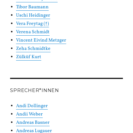
Tibor Baumann
Uschi Heidinger
Vera Freytag (†)
Verena Schmidt
Vincent Eivind Metzger
Zeha Schmidtke
Zülküf Kurt
SPRECHER*INNEN
Andi Dollinger
Andii Weber
Andreas Basner
Andreas Lugauer