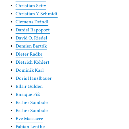
Christian Seitz
Christian Y. Schmidt
Clemens Deindl
Daniel Rapoport
David O. Riedel
Demien Bartók
Dieter Radke
Dietrich Köhlert
Dominik Karl
Doris Hanslbauer
Ella:r Gülden
Enrique Fiß
Esther Sambale
Esther Sambale
Eve Massacre
Fabian Lenthe