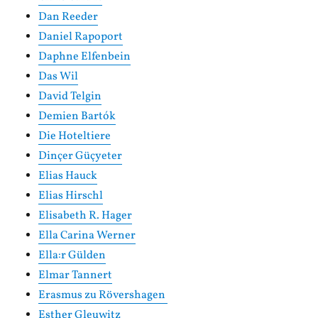
Dan Reeder
Daniel Rapoport
Daphne Elfenbein
Das Wil
David Telgin
Demien Bartók
Die Hoteltiere
Dinçer Güçyeter
Elias Hauck
Elias Hirschl
Elisabeth R. Hager
Ella Carina Werner
Ella:r Gülden
Elmar Tannert
Erasmus zu Rövershagen
Esther Gleuwitz