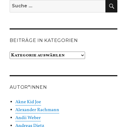
SUC
Suche
nach:
BEITRÄGE IN KATEGORIEN
Beiträge
in
Kategorien
AUTOR*INNEN
Akne Kid Joe
Alexander Rachmann
Andii Weber
Andreas Dietz