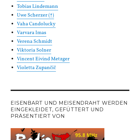
Tobias Lindemann
Uwe Scherzer (†)
Vaha Candolucky
Varvara Imas
Verena Schmidt
Viktoria Solner
Vincent Eivind Metzger
Violetta Zupančič
EISENBART UND MEISENDRAHT WERDEN
EINGEKLEIDET, GEFÜTTERT UND
PRÄSENTIERT VON