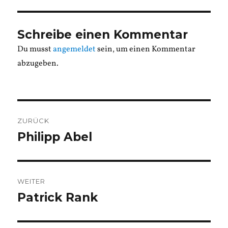
Schreibe einen Kommentar
Du musst
angemeldet
sein, um einen Kommentar
abzugeben.
Beitragsnavigation
ZURÜCK
Philipp Abel
Vorheriger
Beitrag:
WEITER
Patrick Rank
Nächster
Beitrag: