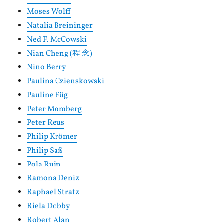
Moses Wolff
Natalia Breininger
Ned F. McCowski
Nian Cheng (程 念)
Nino Berry
Paulina Czienskowski
Pauline Füg
Peter Momberg
Peter Reus
Philip Krömer
Philip Saß
Pola Ruin
Ramona Deniz
Raphael Stratz
Riela Dobby
Robert Alan