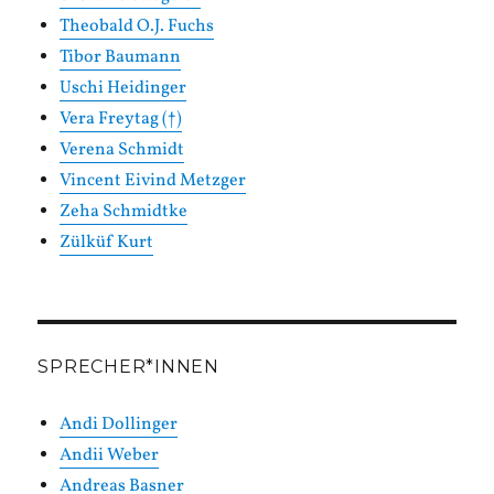
Theobald O.J. Fuchs
Tibor Baumann
Uschi Heidinger
Vera Freytag (†)
Verena Schmidt
Vincent Eivind Metzger
Zeha Schmidtke
Zülküf Kurt
SPRECHER*INNEN
Andi Dollinger
Andii Weber
Andreas Basner