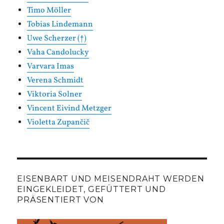
Timo Möller
Tobias Lindemann
Uwe Scherzer (†)
Vaha Candolucky
Varvara Imas
Verena Schmidt
Viktoria Solner
Vincent Eivind Metzger
Violetta Zupančič
EISENBART UND MEISENDRAHT WERDEN
EINGEKLEIDET, GEFÜTTERT UND
PRÄSENTIERT VON