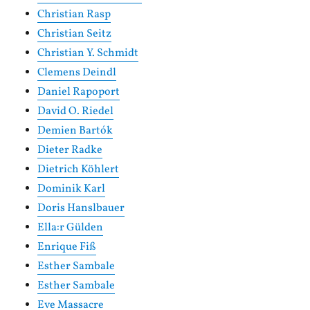
Christian Rasp
Christian Seitz
Christian Y. Schmidt
Clemens Deindl
Daniel Rapoport
David O. Riedel
Demien Bartók
Dieter Radke
Dietrich Köhlert
Dominik Karl
Doris Hanslbauer
Ella:r Gülden
Enrique Fiß
Esther Sambale
Esther Sambale
Eve Massacre