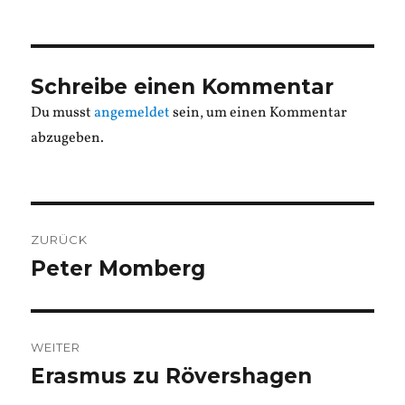
am
Schreibe einen Kommentar
Du musst
angemeldet
sein, um einen Kommentar
abzugeben.
Beitragsnavigation
ZURÜCK
Peter Momberg
Vorheriger
Beitrag:
WEITER
Erasmus zu Rövershagen
Nächster
Beitrag: