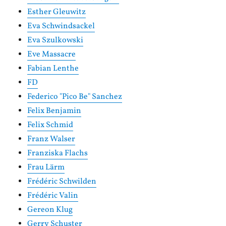
Esther Gleuwitz
Eva Schwindsackel
Eva Szulkowski
Eve Massacre
Fabian Lenthe
FD
Federico "Pico Be" Sanchez
Felix Benjamin
Felix Schmid
Franz Walser
Franziska Flachs
Frau Lärm
Frédéric Schwilden
Frédéric Valin
Gereon Klug
Gerry Schuster