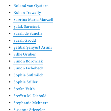
Roland van Oystern
Ruben Trawally
Sabrina Maria Marzell
Şafak Sarıçiçek
Sarah de Sanctis
Sarah Grodd
Şehbal Şenyurt Arınlı
Silke Gruber
Simon Borowiak
Simon Ischebeck
Sophia Süßmilch
Sophie Stiller
Stefan Veith
Steffen M. Diebold
Stephanie Mehnert
Susanne Stiegeler