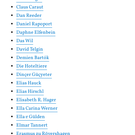
Claus Caraut
Dan Reeder
Daniel Rapoport
Daphne Elfenbein
Das Wil
David Telgin
Demien Bartók
Die Hoteltiere
Dinçer Güçyeter
Elias Hauck
Elias Hirschl
Elisabeth R. Hager
Ella Carina Werner
Ella:r Gülden
Elmar Tannert
Erasmus zu Rövershagen