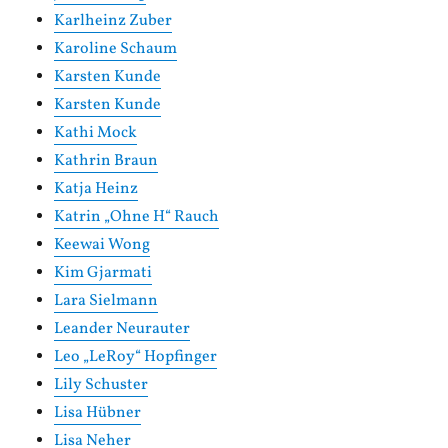
Karlheinz Zuber
Karoline Schaum
Karsten Kunde
Karsten Kunde
Kathi Mock
Kathrin Braun
Katja Heinz
Katrin „Ohne H“ Rauch
Keewai Wong
Kim Gjarmati
Lara Sielmann
Leander Neurauter
Leo „LeRoy“ Hopfinger
Lily Schuster
Lisa Hübner
Lisa Neher