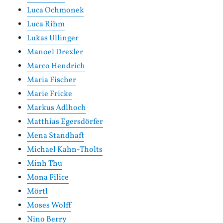
Luca Ochmonek
Luca Rihm
Lukas Ullinger
Manoel Drexler
Marco Hendrich
Maria Fischer
Marie Fricke
Markus Adlhoch
Matthias Egersdörfer
Mena Standhaft
Michael Kahn-Tholts
Minh Thu
Mona Filice
Mörtl
Moses Wolff
Nino Berry