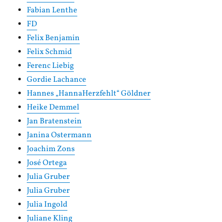
Fabian Lenthe
FD
Felix Benjamin
Felix Schmid
Ferenc Liebig
Gordie Lachance
Hannes „HannaHerzfehlt“ Göldner
Heike Demmel
Jan Bratenstein
Janina Ostermann
Joachim Zons
José Ortega
Julia Gruber
Julia Gruber
Julia Ingold
Juliane Kling