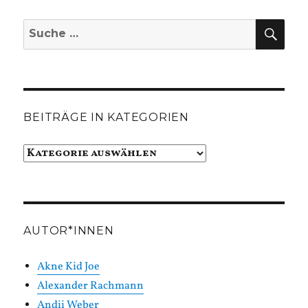
SUC
Suche
nach:
BEITRÄGE IN KATEGORIEN
Beiträge
in
Kategorien
AUTOR*INNEN
Akne Kid Joe
Alexander Rachmann
Andii Weber