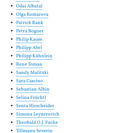
Odai Albatal
Olga Komarova
Patrick Rank
Petra Bogner
Philip Kause
Philipp Abel
Philipp Kühnlein
Rene Toman
Sandy Malitzki
Sara Cascino
Sebastian Albin
Selina Früchtl
Senta Hirscheider
Simona Leyzerovich
Theobald O.J. Fuchs
Tillmann Severin