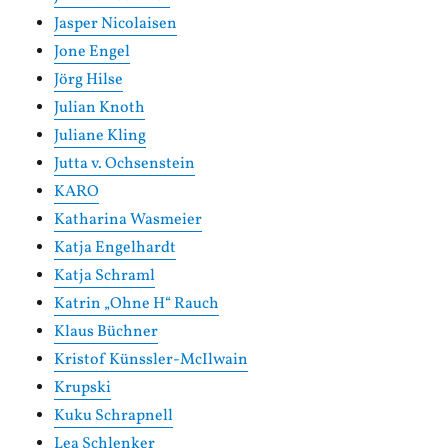
Jasper Nicolaisen
Jone Engel
Jörg Hilse
Julian Knoth
Juliane Kling
Jutta v. Ochsenstein
KARO
Katharina Wasmeier
Katja Engelhardt
Katja Schraml
Katrin „Ohne H“ Rauch
Klaus Büchner
Kristof Künssler-McIlwain
Krupski
Kuku Schrapnell
Lea Schlenker