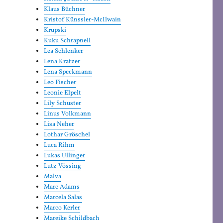
Klaus Büchner
Kristof Künssler-McIlwain
Krupski
Kuku Schrapnell
Lea Schlenker
Lena Kratzer
Lena Speckmann
Leo Fischer
Leonie Elpelt
Lily Schuster
Linus Volkmann
Lisa Neher
Lothar Gröschel
Luca Rihm
Lukas Ullinger
Lutz Vössing
Malva
Marc Adams
Marcela Salas
Marco Kerler
Mareike Schildbach