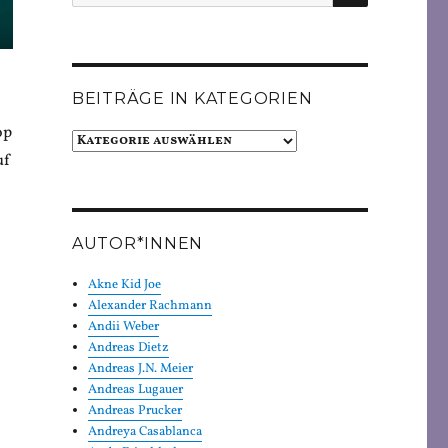
nach:
BEITRÄGE IN KATEGORIEN
op
Beiträge
uf
in
Kategorien
AUTOR*INNEN
Akne Kid Joe
Alexander Rachmann
Andii Weber
Andreas Dietz
Andreas J.N. Meier
Andreas Lugauer
Andreas Prucker
Andreya Casablanca