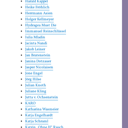
Harald Kappel
Heike Fröhlich
Herrmann Asien
Holger Kellmeyer
Hydragea Must Die
Immanuel Reinschlüssel
Iulia Mladin
Jacinta Nandi
Jakob Leiner
Jan Bratenstein
Janina Dotzauer
Jasper Nicolaisen
Jone Engel
Jörg Hilse
Julian Knoth
Juliane Kling
Jutta v. Ochsenstein
KARO
Katharina Wasmeier
Katja Engelhardt
Katja Schraml
Katrin „Ohne H“ Rauch