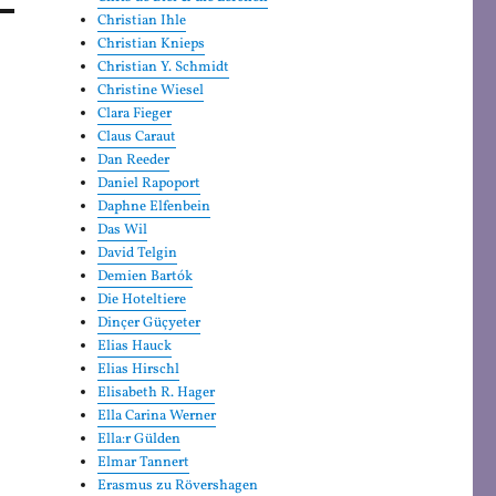
Christian Ihle
Christian Knieps
Christian Y. Schmidt
Christine Wiesel
Clara Fieger
Claus Caraut
Dan Reeder
Daniel Rapoport
Daphne Elfenbein
Das Wil
David Telgin
Demien Bartók
Die Hoteltiere
Dinçer Güçyeter
Elias Hauck
Elias Hirschl
Elisabeth R. Hager
Ella Carina Werner
Ella:r Gülden
Elmar Tannert
Erasmus zu Rövershagen