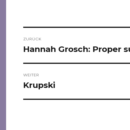
Beitragsnavigation
ZURÜCK
Hannah Grosch: Proper s
Vorheriger
Beitrag:
WEITER
Krupski
Nächster
Beitrag: