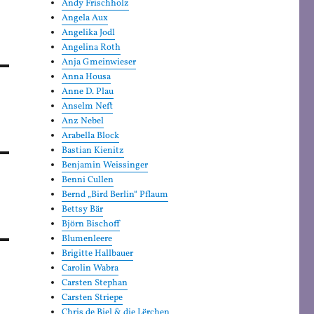
Andy Frischholz
Angela Aux
Angelika Jodl
Angelina Roth
Anja Gmeinwieser
Anna Housa
Anne D. Plau
Anselm Neft
Anz Nebel
Arabella Block
Bastian Kienitz
Benjamin Weissinger
Benni Cullen
Bernd „Bird Berlin“ Pflaum
Bettsy Bär
Björn Bischoff
Blumenleere
Brigitte Hallbauer
Carolin Wabra
Carsten Stephan
Carsten Striepe
Chris de Biel & die Lërchen