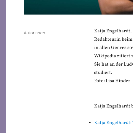
Katja Engelhardt, 
Veröffentlicht
Kategorien
AutorInnen
am
Redakteurin beim 
in allen Genres so
Wikipedia zitiert 
Sie hat an der Lu
studiert.
Foto: Lisa Hinder
Katja Engelhardt
Katja Engelhardt: