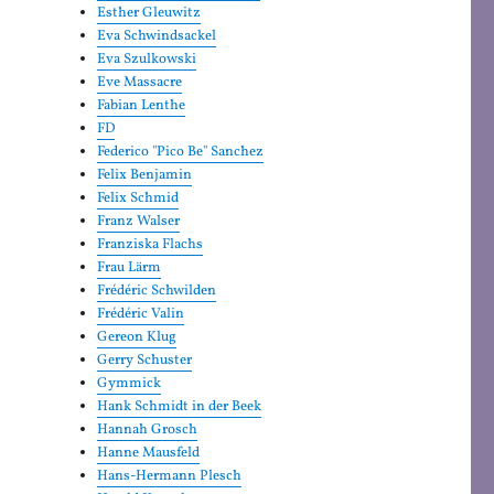
Esther Gleuwitz
Eva Schwindsackel
Eva Szulkowski
Eve Massacre
Fabian Lenthe
FD
Federico "Pico Be" Sanchez
Felix Benjamin
Felix Schmid
Franz Walser
Franziska Flachs
Frau Lärm
Frédéric Schwilden
Frédéric Valin
Gereon Klug
Gerry Schuster
Gymmick
Hank Schmidt in der Beek
Hannah Grosch
Hanne Mausfeld
Hans-Hermann Plesch