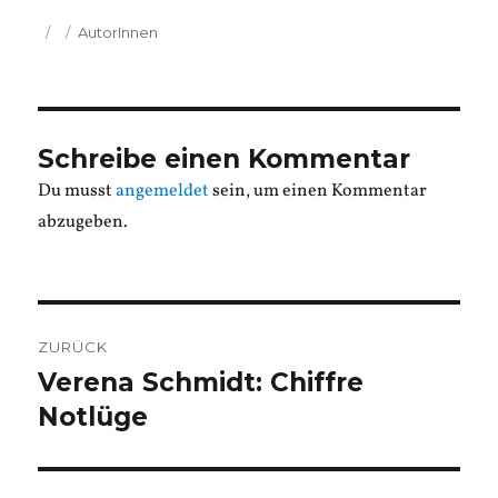
Veröffentlicht
Kategorien
AutorInnen
am
Schreibe einen Kommentar
Du musst
angemeldet
sein, um einen Kommentar
abzugeben.
Beitragsnavigation
ZURÜCK
Verena Schmidt: Chiffre
Vorheriger
Beitrag:
Notlüge