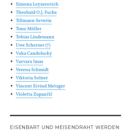
Simona Leyzerovich
Theobald O.J. Fuchs
Tillmann Severin
Timo Möller
Tobias Lindemann
Uwe Scherzer (†)
Vaha Candolucky
Varvara Imas
Verena Schmidt
Viktoria Solner
Vincent Eivind Metzger
Violetta Zupančič
EISENBART UND MEISENDRAHT WERDEN