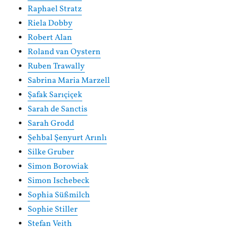
Raphael Stratz
Riela Dobby
Robert Alan
Roland van Oystern
Ruben Trawally
Sabrina Maria Marzell
Şafak Sarıçiçek
Sarah de Sanctis
Sarah Grodd
Şehbal Şenyurt Arınlı
Silke Gruber
Simon Borowiak
Simon Ischebeck
Sophia Süßmilch
Sophie Stiller
Stefan Veith