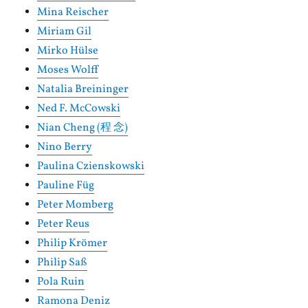
Mina Reischer
Miriam Gil
Mirko Hülse
Moses Wolff
Natalia Breininger
Ned F. McCowski
Nian Cheng (程 念)
Nino Berry
Paulina Czienskowski
Pauline Füg
Peter Momberg
Peter Reus
Philip Krömer
Philip Saß
Pola Ruin
Ramona Deniz