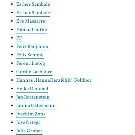
Esther Sambale
Esther Sambale
Eve Massacre
Fabian Lenthe
FD
Felix Benjamin
Felix Schmid
Ferenc Liebig
Gordie Lachance
Hannes „HannaHerzfehlt“ Göldner
Heike Demmel
Jan Bratenstein
Janina Ostermann
Joachim Zons
José Ortega
Julia Gruber