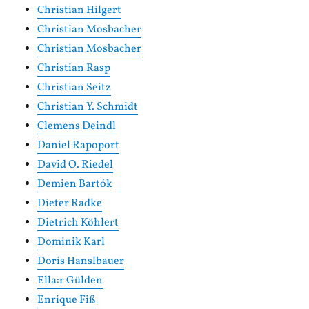
Christian Hilgert
Christian Mosbacher
Christian Mosbacher
Christian Rasp
Christian Seitz
Christian Y. Schmidt
Clemens Deindl
Daniel Rapoport
David O. Riedel
Demien Bartók
Dieter Radke
Dietrich Köhlert
Dominik Karl
Doris Hanslbauer
Ella:r Gülden
Enrique Fiß