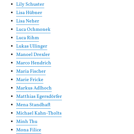
Lily Schuster
Lisa Hübner
Lisa Neher
Luca Ochmonek
Luca Rihm
Lukas Ullinger
Manoel Drexler
Marco Hendrich
Maria Fischer
Marie Fricke
Markus Adlhoch
Matthias Egersdörfer
Mena Standhaft
Michael Kahn-Tholts
Minh Thu
Mona Filice