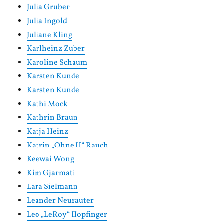
Julia Gruber
Julia Ingold
Juliane Kling
Karlheinz Zuber
Karoline Schaum
Karsten Kunde
Karsten Kunde
Kathi Mock
Kathrin Braun
Katja Heinz
Katrin „Ohne H“ Rauch
Keewai Wong
Kim Gjarmati
Lara Sielmann
Leander Neurauter
Leo „LeRoy“ Hopfinger