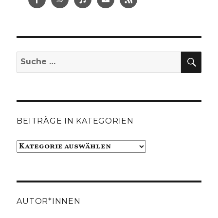
SUC
Suche
nach:
BEITRÄGE IN KATEGORIEN
Beiträge
in
Kategorien
AUTOR*INNEN