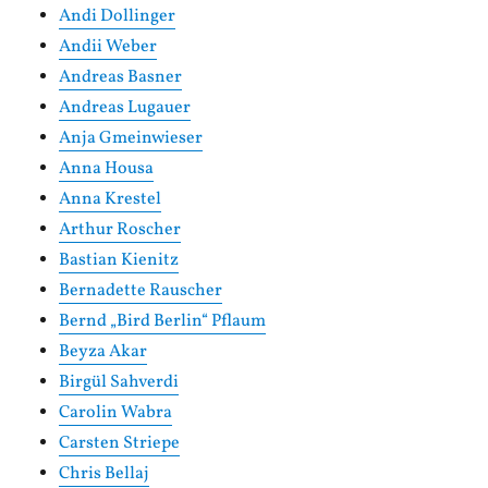
Andi Dollinger
Andii Weber
Andreas Basner
Andreas Lugauer
Anja Gmeinwieser
Anna Housa
Anna Krestel
Arthur Roscher
Bastian Kienitz
Bernadette Rauscher
Bernd „Bird Berlin“ Pflaum
Beyza Akar
Birgül Sahverdi
Carolin Wabra
Carsten Striepe
Chris Bellaj