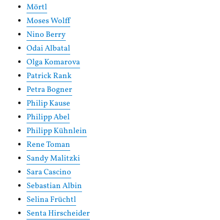
Mörtl
Moses Wolff
Nino Berry
Odai Albatal
Olga Komarova
Patrick Rank
Petra Bogner
Philip Kause
Philipp Abel
Philipp Kühnlein
Rene Toman
Sandy Malitzki
Sara Cascino
Sebastian Albin
Selina Früchtl
Senta Hirscheider