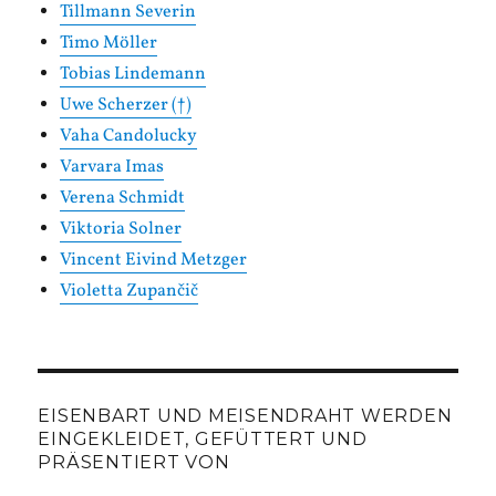
Tillmann Severin
Timo Möller
Tobias Lindemann
Uwe Scherzer (†)
Vaha Candolucky
Varvara Imas
Verena Schmidt
Viktoria Solner
Vincent Eivind Metzger
Violetta Zupančič
EISENBART UND MEISENDRAHT WERDEN
EINGEKLEIDET, GEFÜTTERT UND
PRÄSENTIERT VON