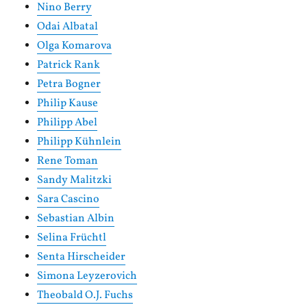
Nino Berry
Odai Albatal
Olga Komarova
Patrick Rank
Petra Bogner
Philip Kause
Philipp Abel
Philipp Kühnlein
Rene Toman
Sandy Malitzki
Sara Cascino
Sebastian Albin
Selina Früchtl
Senta Hirscheider
Simona Leyzerovich
Theobald O.J. Fuchs