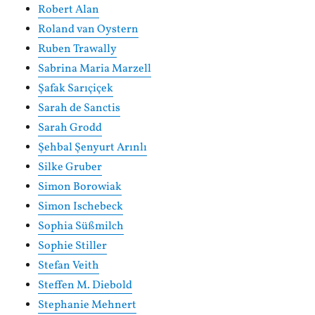
Robert Alan
Roland van Oystern
Ruben Trawally
Sabrina Maria Marzell
Şafak Sarıçiçek
Sarah de Sanctis
Sarah Grodd
Şehbal Şenyurt Arınlı
Silke Gruber
Simon Borowiak
Simon Ischebeck
Sophia Süßmilch
Sophie Stiller
Stefan Veith
Steffen M. Diebold
Stephanie Mehnert