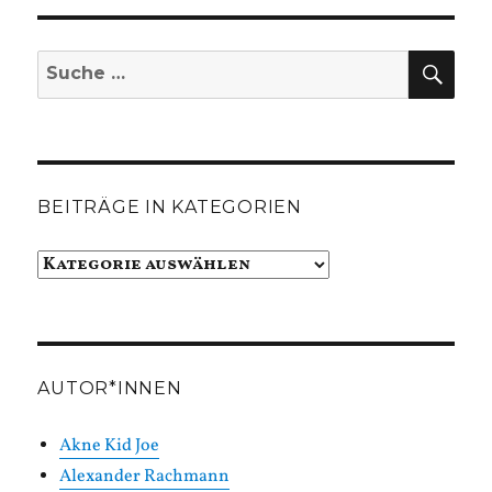
SUC
Suche
nach:
BEITRÄGE IN KATEGORIEN
Beiträge
in
Kategorien
AUTOR*INNEN
Akne Kid Joe
Alexander Rachmann