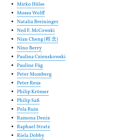
Mirko Hülse
Moses Wolff
Natalia Breininger
Ned F. McCowski
Nian Cheng (程 念)
Nino Berry
Paulina Czienskowski
Pauline Füg
Peter Momberg
Peter Reus
Philip Krömer
Philip Saß
Pola Ruin
Ramona Deniz
Raphael Stratz
Riela Dobby