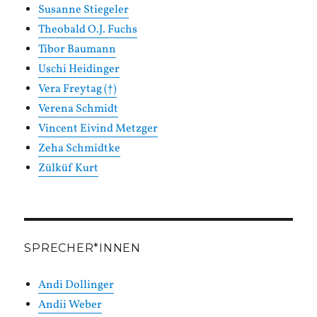
Susanne Stiegeler
Theobald O.J. Fuchs
Tibor Baumann
Uschi Heidinger
Vera Freytag (†)
Verena Schmidt
Vincent Eivind Metzger
Zeha Schmidtke
Zülküf Kurt
SPRECHER*INNEN
Andi Dollinger
Andii Weber