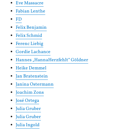
Eve Massacre
Fabian Lenthe
FD
Felix Benjamin
Felix Schmid
Ferenc Liebig
Gordie Lachance
Hannes „HannaHerzfehlt“ Göldner
Heike Demmel
Jan Bratenstein
Janina Ostermann
Joachim Zons
José Ortega
Julia Gruber
Julia Gruber
Julia Ingold