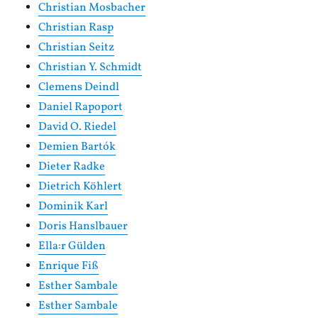
Christian Mosbacher
Christian Rasp
Christian Seitz
Christian Y. Schmidt
Clemens Deindl
Daniel Rapoport
David O. Riedel
Demien Bartók
Dieter Radke
Dietrich Köhlert
Dominik Karl
Doris Hanslbauer
Ella:r Gülden
Enrique Fiß
Esther Sambale
Esther Sambale