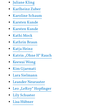
Juliane Kling
Karlheinz Zuber
Karoline Schaum
Karsten Kunde
Karsten Kunde
Kathi Mock
Kathrin Braun
Katja Heinz
Katrin „Ohne H“ Rauch
Keewai Wong
Kim Gjarmati
Lara Sielmann
Leander Neurauter
Leo „LeRoy“ Hopfinger
Lily Schuster
Lisa Hübner