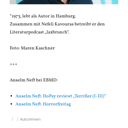
*1973, lebt als Autor in Hamburg.
Zusammen mit Nefeli Kavouras betreibt er den
Literaturpodcast „laxbrunch“.
Foto: Maren Kaschner
+++
Anselm Neft bei EBMD:
Anselm Neft: HoPsy reviewt „Terrifier (I-III)“
Anselm Neft: Horrorfreitag
Veröffentlicht
Kategorien
AutorInnen
am