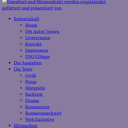
Seiteninhalt
Home
Die Autor*innen
Livetermine
Kontakt
Impressum
DSGVDings
Die Ausgaben
Die Texte
Lyrik
Prosa
Hörspiele
Sachtext
Drama
Kommentar
Romanausschnitt
Web Exclusive
Mitmachen