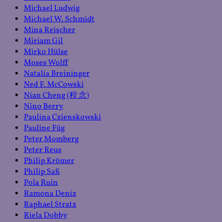
Michael Ludwig
Michael W. Schmidt
Mina Reischer
Miriam Gil
Mirko Hülse
Moses Wolff
Natalia Breininger
Ned F. McCowski
Nian Cheng (程 念)
Nino Berry
Paulina Czienskowski
Pauline Füg
Peter Momberg
Peter Reus
Philip Krömer
Philip Saß
Pola Ruin
Ramona Deniz
Raphael Stratz
Riela Dobby