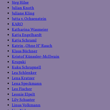
Jörg Hilse
Julian Knoth
Juliane Kling
Jutta v. Ochsenstein
KARO
Katharina Wasmeier
Katja Engelhardt
Katja Schraml
Katrin „Ohne H“ Rauch
Klaus Büchner
Kristof Künssler-McIlwain
Krupski
Kuku Schrapnell
Lea Schlenker
Lena Kratzer
Lena Speckmann
Leo Fischer
Leonie Elpelt
Lily Schuster
Linus Volkmann