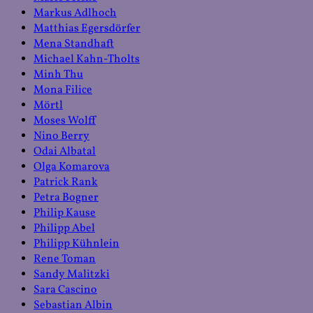
Markus Adlhoch
Matthias Egersdörfer
Mena Standhaft
Michael Kahn-Tholts
Minh Thu
Mona Filice
Mörtl
Moses Wolff
Nino Berry
Odai Albatal
Olga Komarova
Patrick Rank
Petra Bogner
Philip Kause
Philipp Abel
Philipp Kühnlein
Rene Toman
Sandy Malitzki
Sara Cascino
Sebastian Albin