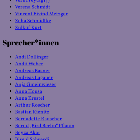
Vera Freytag (†)
Verena Schmidt
Vincent Eivind Metzger
Zeha Schmidtke
Zülküf Kurt
Sprecher*innen
Andi Dollinger
Andii Weber
Andreas Basner
Andreas Lugauer
Anja Gmeinwieser
Anna Housa
Anna Krestel
Arthur Roscher
Bastian Kienitz
Bernadette Rauscher
Bernd „Bird Berlin“ Pflaum
Beyza Akar
Birgül Sahverdi