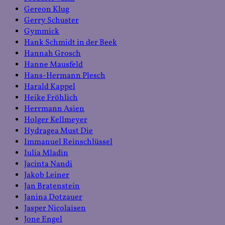
Gereon Klug
Gerry Schuster
Gymmick
Hank Schmidt in der Beek
Hannah Grosch
Hanne Mausfeld
Hans-Hermann Plesch
Harald Kappel
Heike Fröhlich
Herrmann Asien
Holger Kellmeyer
Hydragea Must Die
Immanuel Reinschlüssel
Iulia Mladin
Jacinta Nandi
Jakob Leiner
Jan Bratenstein
Janina Dotzauer
Jasper Nicolaisen
Jone Engel