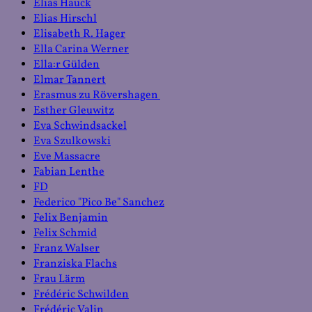
Elias Hauck
Elias Hirschl
Elisabeth R. Hager
Ella Carina Werner
Ella:r Gülden
Elmar Tannert
Erasmus zu Rövershagen
Esther Gleuwitz
Eva Schwindsackel
Eva Szulkowski
Eve Massacre
Fabian Lenthe
FD
Federico "Pico Be" Sanchez
Felix Benjamin
Felix Schmid
Franz Walser
Franziska Flachs
Frau Lärm
Frédéric Schwilden
Frédéric Valin