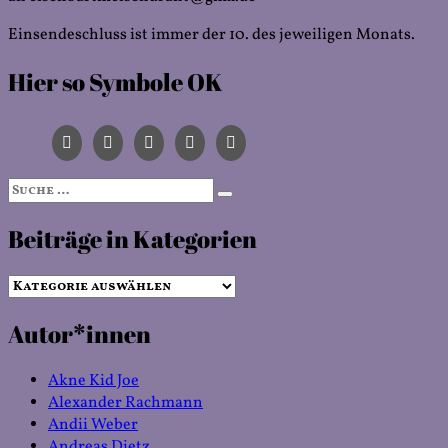
Einsendeschluss ist immer der 10. des jeweiligen Monats.
Hier so Symbole OK
Suche
Suchen
nach:
Beiträge in Kategorien
Beiträge
in
Autor*innen
Kategorien
Akne Kid Joe
Alexander Rachmann
Andii Weber
Andreas Dietz