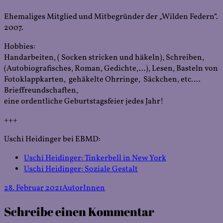
Ehemaliges Mitglied und Mitbegründer der „Wilden Federn“.
2007.
Hobbies:
Handarbeiten, ( Socken stricken und häkeln), Schreiben,
(Autobiografisches, Roman, Gedichte,…), Lesen, Basteln von
Fotoklappkarten, gehäkelte Ohrringe, Säckchen, etc….
Brieffreundschaften,
eine ordentliche Geburtstagsfeier jedes Jahr!
+++
Uschi Heidinger bei EBMD:
Uschi Heidinger: Tinkerbell in New York
Uschi Heidinger: Soziale Gestalt
Veröffentlicht
Kategorien
28. Februar 2021
AutorInnen
am
Schreibe einen Kommentar