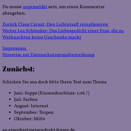
Du musst
angemeldet
sein, um einen Kommentar
abzugeben.
Beitragsnavigation
Vorheriger
Zurück
Claus Caraut: Den Lichtersaft reinpläsieren
Nächster
Beitrag:
Weiter
Lea Schlenker: Das Liebesgedicht einer Frau, die zu
Beitrag:
Weihnachten keine Geschenke macht
Impressum
Hinweise zur Datenschutzgrundverordnung
Zunächst:
Schicken Sie uns doch bitte Ihren Text zum Thema
Juni: Suppe (Einsendeschluss: 1.06.!)
Juli: Farben
August: Internet
September: Tropen
Oktober: Mitte
an eisenbartmeisendraht@gmx.de