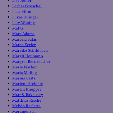
Lisa Neher
Lothar Gröschel
Luca Rihm
Lukas Ullinger
Lutz Vössing
Malva
Marc Adams
Marcela Salas
Marco Kerler
Mareike Schildbach
Margit Heumann
Margret Bernreuther
Maria Fischer
Maria Moling
Marius Geitz
Marlene Steidele
Martin Knepper
Matt S. Bakausky
Matthias Rische
Melvin Raclette
Merzmensch