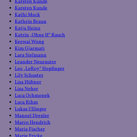
Karsten Kunde
Karsten Kunde
Kathi Mock
Kathrin Braun
Katja Heinz
Katrin „Ohne H“ Rauch
Keewai Wong
Kim Gjarmati
Lara Sielmann
Leander Neurauter
Leo „LeRoy“ Hopfinger
Lily Schuster
Lisa Hübner
Lisa Neher
Luca Ochmonek
Luca Rihm
Lukas Ullinger
Manoel Drexler
Marco Hendrich
Maria Fischer
Marie Fricke