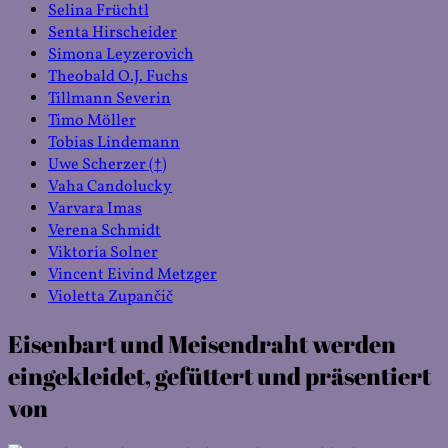
Selina Früchtl
Senta Hirscheider
Simona Leyzerovich
Theobald O.J. Fuchs
Tillmann Severin
Timo Möller
Tobias Lindemann
Uwe Scherzer (†)
Vaha Candolucky
Varvara Imas
Verena Schmidt
Viktoria Solner
Vincent Eivind Metzger
Violetta Zupančič
Eisenbart und Meisendraht werden
eingekleidet, gefüttert und präsentiert
von