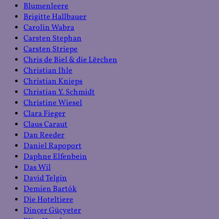
Blumenleere
Brigitte Hallbauer
Carolin Wabra
Carsten Stephan
Carsten Striepe
Chris de Biel & die Lërchen
Christian Ihle
Christian Knieps
Christian Y. Schmidt
Christine Wiesel
Clara Fieger
Claus Caraut
Dan Reeder
Daniel Rapoport
Daphne Elfenbein
Das Wil
David Telgin
Demien Bartók
Die Hoteltiere
Dinçer Güçyeter