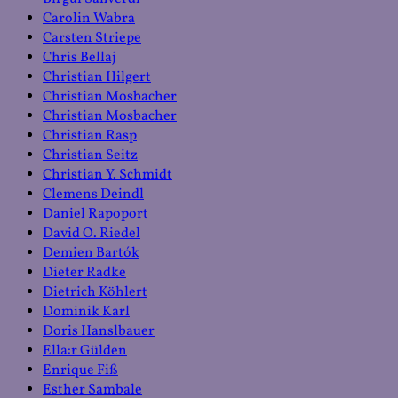
Carolin Wabra
Carsten Striepe
Chris Bellaj
Christian Hilgert
Christian Mosbacher
Christian Mosbacher
Christian Rasp
Christian Seitz
Christian Y. Schmidt
Clemens Deindl
Daniel Rapoport
David O. Riedel
Demien Bartók
Dieter Radke
Dietrich Köhlert
Dominik Karl
Doris Hanslbauer
Ella:r Gülden
Enrique Fiß
Esther Sambale