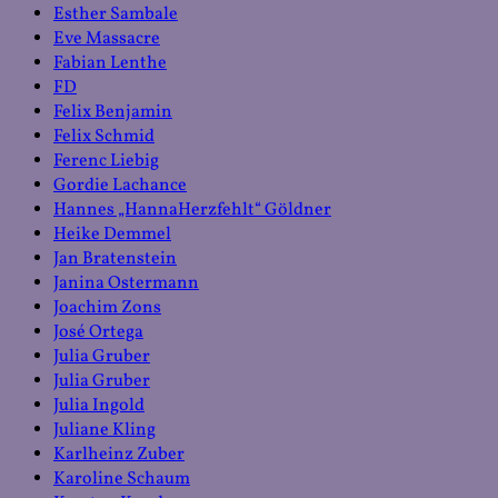
Esther Sambale
Eve Massacre
Fabian Lenthe
FD
Felix Benjamin
Felix Schmid
Ferenc Liebig
Gordie Lachance
Hannes „HannaHerzfehlt“ Göldner
Heike Demmel
Jan Bratenstein
Janina Ostermann
Joachim Zons
José Ortega
Julia Gruber
Julia Gruber
Julia Ingold
Juliane Kling
Karlheinz Zuber
Karoline Schaum