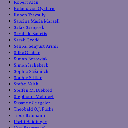
Robert Alan
Roland van Oystern
Ruben Trawally
Sabrina Maria Marzell
Şafak Sarıçiçek
Sarah de Sanctis
Sarah Grodd
Şehbal Şenyurt Arınlı
Silke Gruber
Simon Borowiak
Simon Ischebeck
Sophia Süßmilch
Sophie Stiller
Stefan Veith
Steffen M. Diebold
Stephanie Mehnert
Susanne Stiegeler
Theobald O.J. Fuchs
Tibor Baumann
Uschi Heidinger