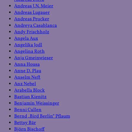
Andreas J.N. Meier
Andreas Lugauer
Andreas Prucker
Andreya Casablanca
Andy Frischholz
Angela Aux
Angelika Jodl
Angelina Roth
Anja Gmeinwieser
Anna Housa
Anne D. Plau
Anselm Neft
Anz Nebel
Arabella Block
Bastian Kienitz
Benjamin Weissinger
Benni Cullen
Bernd „Bird Berlin“ Pflaum
Bettsy Bär
Björn Bischoff