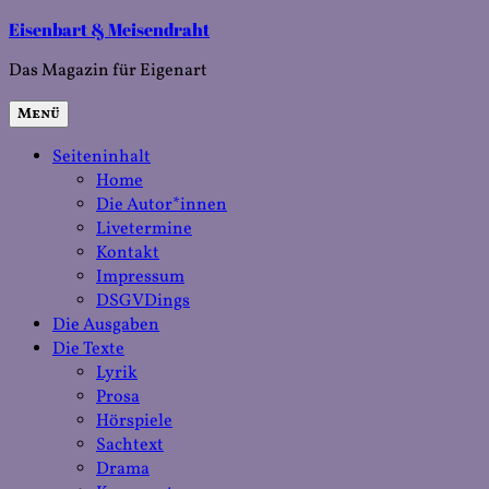
Zum
Eisenbart & Meisendraht
Inhalt
Das Magazin für Eigenart
springen
Menü
Seiteninhalt
Home
Die Autor*innen
Livetermine
Kontakt
Impressum
DSGVDings
Die Ausgaben
Die Texte
Lyrik
Prosa
Hörspiele
Sachtext
Drama