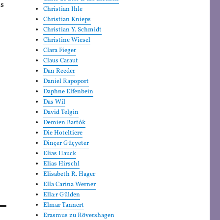
ls
Christian Ihle
.
Christian Knieps
Christian Y. Schmidt
Christine Wiesel
Clara Fieger
Claus Caraut
Dan Reeder
Daniel Rapoport
Daphne Elfenbein
Das Wil
David Telgin
Demien Bartók
Die Hoteltiere
Dinçer Güçyeter
Elias Hauck
Elias Hirschl
Elisabeth R. Hager
Ella Carina Werner
Ella:r Gülden
Elmar Tannert
Erasmus zu Rövershagen