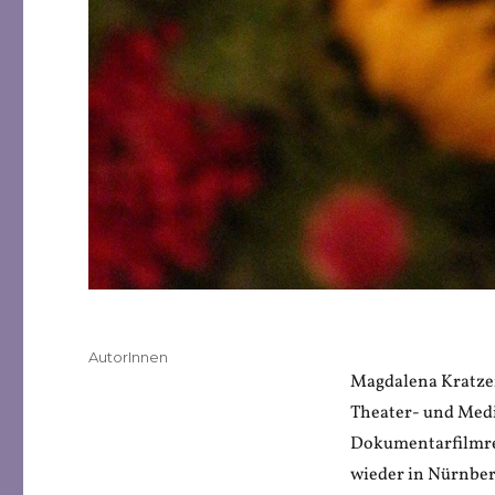
Veröffentlicht
Kategorien
AutorInnen
am
Magdalena Kratzer
Theater- und Med
Dokumentarfilmregi
wieder in Nürnber