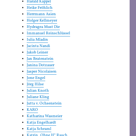
Harald Kappel
Heike Fröhlich
Herrmann Asien
Holger Kellmeyer
Hydragea Must Die
Immanuel Reinschlüssel
Iulia Mladin
Jacinta Nandi
Jakob Leiner
Jan Bratenstein
Janina Dotzauer
Jasper Nicolaisen
Jone Engel
Jörg Hilse
Julian Knoth
Juliane Kling
Jutta v. Ochsenstein
KARO
Katharina Wasmeier
Katja Engelhardt
Katja Schraml
Katrin „Ohne H“ Rauch