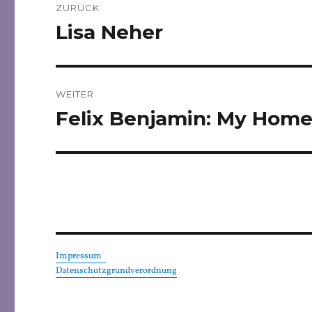
ZURÜCK
Lisa Neher
Vorheriger
Beitrag:
WEITER
Felix Benjamin: My Home
Nächster
Beitrag:
Impressum
Datenschutzgrundverordnung