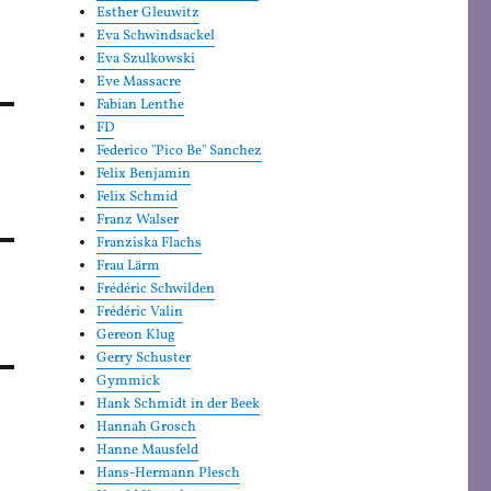
Esther Gleuwitz
Eva Schwindsackel
Eva Szulkowski
Eve Massacre
Fabian Lenthe
FD
Federico "Pico Be" Sanchez
Felix Benjamin
Felix Schmid
Franz Walser
Franziska Flachs
Frau Lärm
Frédéric Schwilden
Frédéric Valin
Gereon Klug
Gerry Schuster
Gymmick
Hank Schmidt in der Beek
Hannah Grosch
Hanne Mausfeld
Hans-Hermann Plesch