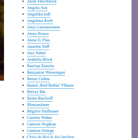
Andy Frischholz
Angela Aux
Angelika Jodl
Angelina Roth
Anja Gmeinwieser
Anna Housa
Anne D. Plau
Anselm Neft
Anz Nebel
Arabella Block
Bastian Kienitz
Benjamin Weissinger
Benni Cullen
Bernd „Bird Berlin“ Pflaum
Bettsy Bär
Björn Bischoff
Blumenleere
Brigitte Hallbauer
Carolin Wabra
Carsten Stephan
Carsten Striepe
Chris de Biel & die Lërchen