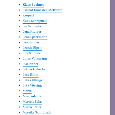
Klaus Büchner
Kristof Künssler-McIlwain
Krupski
Kuku Schrapnell
Lea Schlenker
Lena Kratzer
Lena Speckmann
Leo Fischer
Leonie Elpelt
Lily Schuster
Linus Volkmann
Lisa Neher
Lothar Gröschel
Luca Rihm
Lukas Ullinger
Lutz Vössing
Malva
Marc Adams
Marcela Salas
Marco Kerler
Mareike Schildbach