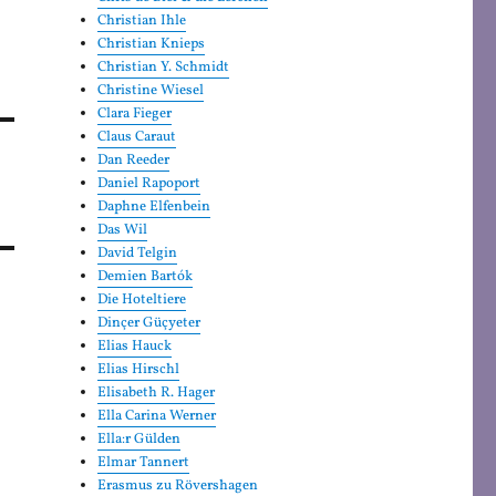
Christian Ihle
Christian Knieps
Christian Y. Schmidt
Christine Wiesel
Clara Fieger
Claus Caraut
Dan Reeder
Daniel Rapoport
Daphne Elfenbein
Das Wil
David Telgin
Demien Bartók
Die Hoteltiere
Dinçer Güçyeter
Elias Hauck
Elias Hirschl
Elisabeth R. Hager
Ella Carina Werner
Ella:r Gülden
Elmar Tannert
Erasmus zu Rövershagen