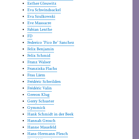
Esther Gleuwitz
Eva Schwindsackel
Eva Szulkowski
Eve Massacre
Fabian Lenthe
FD
Federico "Pico Be" Sanchez
Felix Benjamin
Felix Schmid
Franz Walser
Franziska Flachs
Frau Lärm
Frédéric Schwilden
Frédéric Valin
Gereon Klug
Gerry Schuster
Gymmick
Hank Schmidt in der Beek
Hannah Grosch
Hanne Mausfeld
Hans-Hermann Plesch