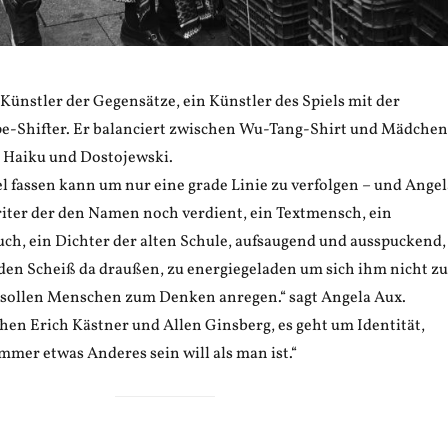
 Künstler der Gegensätze, ein Künstler des Spiels mit der
ape-Shifter. Er balanciert zwischen Wu-Tang-Shirt und Mädchen
 Haiku und Dostojewski.
el fassen kann um nur eine grade Linie zu verfolgen – und Angel
riter der den Namen noch verdient, ein Textmensch, ein
uch, ein Dichter der alten Schule, aufsaugend und ausspuckend,
l den Scheiß da draußen, zu energiegeladen um sich ihm nicht zu
te sollen Menschen zum Denken anregen.“ sagt Angela Aux.
chen Erich Kästner und Allen Ginsberg, es geht um Identität,
mer etwas Anderes sein will als man ist.“