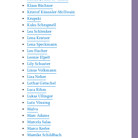
Klaus Büchner
Kristof Künssler-McIlwain
Krupski
Kuku Schrapnell
Lea Schlenker
Lena Kratzer
Lena Speckmann
Leo Fischer
Leonie Elpelt
Lily Schuster
Linus Volkmann
Lisa Neher
Lothar Gröschel
Luca Rihm
Lukas Ullinger
Lutz Vössing
Malva
Marc Adams
Marcela Salas
Marco Kerler
Mareike Schildbach