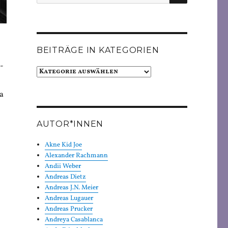
nach:
BEITRÄGE IN KATEGORIEN
-
Beiträge
in
Kategorien
a
AUTOR*INNEN
Akne Kid Joe
Alexander Rachmann
Andii Weber
Andreas Dietz
Andreas J.N. Meier
Andreas Lugauer
Andreas Prucker
Andreya Casablanca