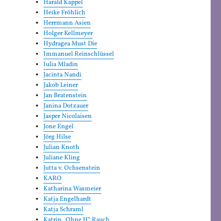
Harald Kappel
Heike Fröhlich
Herrmann Asien
Holger Kellmeyer
Hydragea Must Die
Immanuel Reinschlüssel
Iulia Mladin
Jacinta Nandi
Jakob Leiner
Jan Bratenstein
Janina Dotzauer
Jasper Nicolaisen
Jone Engel
Jörg Hilse
Julian Knoth
Juliane Kling
Jutta v. Ochsenstein
KARO
Katharina Wasmeier
Katja Engelhardt
Katja Schraml
Katrin „Ohne H“ Rauch