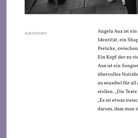
Angela Aux ist ein
Veröffentlicht
Kategorien
AutorInnen
am
Identität, ein Sh
Perücke, zwischen
Ein Kopf der zu vi
Aux ist ein Songw
übervolles Notizb
zu sensibel für al
stellen. „Die Tex
„Es ist etwas zwis
darum, dass man im