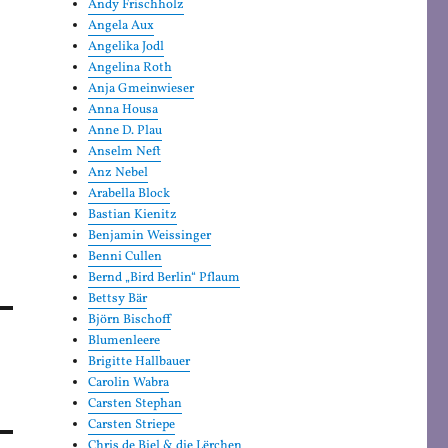
Andy Frischholz
Angela Aux
Angelika Jodl
Angelina Roth
Anja Gmeinwieser
Anna Housa
Anne D. Plau
Anselm Neft
Anz Nebel
Arabella Block
Bastian Kienitz
Benjamin Weissinger
Benni Cullen
Bernd „Bird Berlin“ Pflaum
Bettsy Bär
Björn Bischoff
Blumenleere
Brigitte Hallbauer
Carolin Wabra
Carsten Stephan
Carsten Striepe
Chris de Biel & die Lërchen