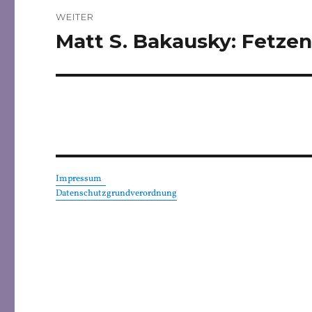
WEITER
Matt S. Bakausky: Fetze
Nächster
Beitrag:
Impressum
Datenschutzgrundverordnung