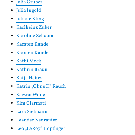
Julia Gruber
Julia Ingold
Juliane Kling
Karlheinz Zuber
Karoline Schaum
Karsten Kunde
Karsten Kunde
Kathi Mock
Kathrin Braun
Katja Heinz
Katrin „Ohne H“ Rauch
Keewai Wong
Kim Gjarmati
Lara Sielmann
Leander Neurauter
Leo „LeRoy“ Hopfinger