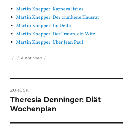
Martin Knepper: Karneval ist es
Martin Knepper: Der trunkene Hausrat
Martin Knepper: Im Delta
Martin Knepper: Der Traum, ein Witz
Martin Knepper: Über Jean Paul
Veröffentlicht
Kategorien
AutorInnen
am
Beitragsnavigation
ZURÜCK
Theresia Denninger: Diät
Vorheriger
Beitrag:
Wochenplan