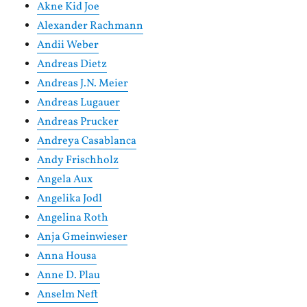
Akne Kid Joe
Alexander Rachmann
Andii Weber
Andreas Dietz
Andreas J.N. Meier
Andreas Lugauer
Andreas Prucker
Andreya Casablanca
Andy Frischholz
Angela Aux
Angelika Jodl
Angelina Roth
Anja Gmeinwieser
Anna Housa
Anne D. Plau
Anselm Neft