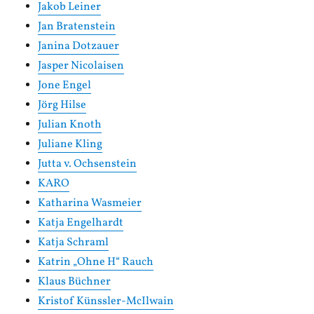
Jakob Leiner
Jan Bratenstein
Janina Dotzauer
Jasper Nicolaisen
Jone Engel
Jörg Hilse
Julian Knoth
Juliane Kling
Jutta v. Ochsenstein
KARO
Katharina Wasmeier
Katja Engelhardt
Katja Schraml
Katrin „Ohne H“ Rauch
Klaus Büchner
Kristof Künssler-McIlwain