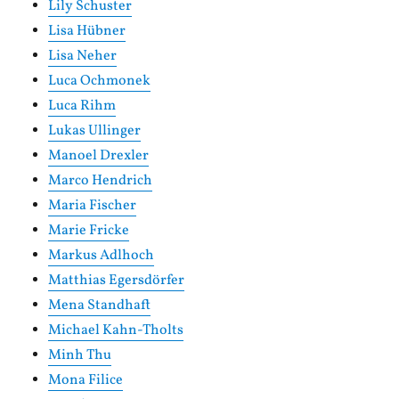
Lily Schuster
Lisa Hübner
Lisa Neher
Luca Ochmonek
Luca Rihm
Lukas Ullinger
Manoel Drexler
Marco Hendrich
Maria Fischer
Marie Fricke
Markus Adlhoch
Matthias Egersdörfer
Mena Standhaft
Michael Kahn-Tholts
Minh Thu
Mona Filice