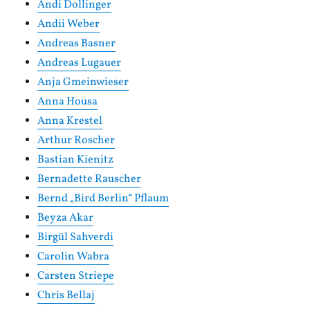
Andi Dollinger
Andii Weber
Andreas Basner
Andreas Lugauer
Anja Gmeinwieser
Anna Housa
Anna Krestel
Arthur Roscher
Bastian Kienitz
Bernadette Rauscher
Bernd „Bird Berlin“ Pflaum
Beyza Akar
Birgül Sahverdi
Carolin Wabra
Carsten Striepe
Chris Bellaj