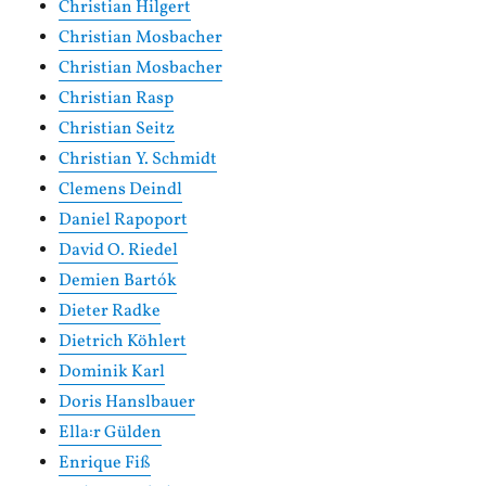
Christian Hilgert
Christian Mosbacher
Christian Mosbacher
Christian Rasp
Christian Seitz
Christian Y. Schmidt
Clemens Deindl
Daniel Rapoport
David O. Riedel
Demien Bartók
Dieter Radke
Dietrich Köhlert
Dominik Karl
Doris Hanslbauer
Ella:r Gülden
Enrique Fiß