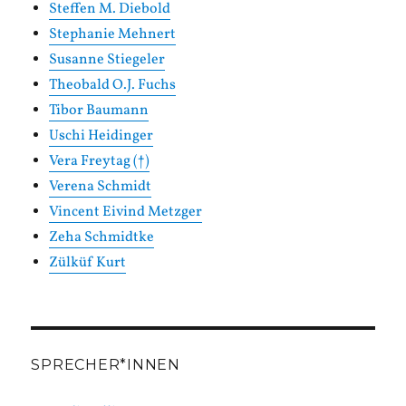
Steffen M. Diebold
Stephanie Mehnert
Susanne Stiegeler
Theobald O.J. Fuchs
Tibor Baumann
Uschi Heidinger
Vera Freytag (†)
Verena Schmidt
Vincent Eivind Metzger
Zeha Schmidtke
Zülküf Kurt
SPRECHER*INNEN