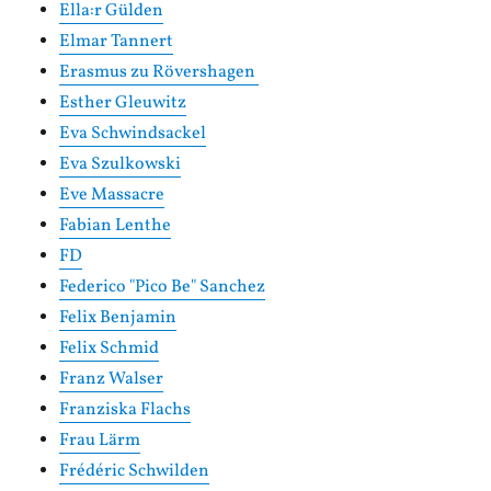
Ella:r Gülden
Elmar Tannert
Erasmus zu Rövershagen
Esther Gleuwitz
Eva Schwindsackel
Eva Szulkowski
Eve Massacre
Fabian Lenthe
FD
Federico "Pico Be" Sanchez
Felix Benjamin
Felix Schmid
Franz Walser
Franziska Flachs
Frau Lärm
Frédéric Schwilden