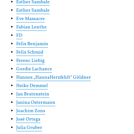
Esther Sambale
Esther Sambale
Eve Massacre
Fabian Lenthe
FD
Felix Benjamin
Felix Schmid
Ferenc Liebig
Gordie Lachance
Hannes „HannaHerzfehlt“ Göldner
Heike Demmel
Jan Bratenstein
Janina Ostermann
Joachim Zons
José Ortega
Julia Gruber