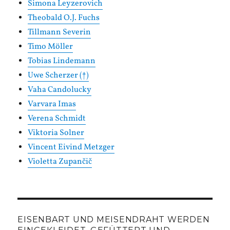
Simona Leyzerovich
Theobald O.J. Fuchs
Tillmann Severin
Timo Möller
Tobias Lindemann
Uwe Scherzer (†)
Vaha Candolucky
Varvara Imas
Verena Schmidt
Viktoria Solner
Vincent Eivind Metzger
Violetta Zupančič
EISENBART UND MEISENDRAHT WERDEN