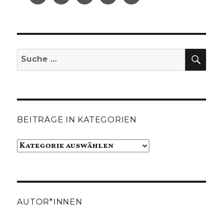
SUC
Suche
nach:
BEITRÄGE IN KATEGORIEN
Beiträge
in
Kategorien
AUTOR*INNEN