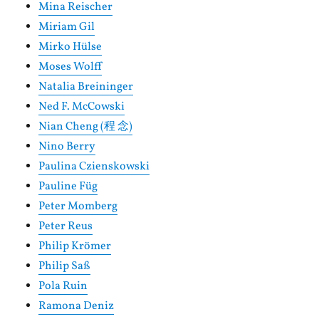
Mina Reischer
Miriam Gil
Mirko Hülse
Moses Wolff
Natalia Breininger
Ned F. McCowski
Nian Cheng (程 念)
Nino Berry
Paulina Czienskowski
Pauline Füg
Peter Momberg
Peter Reus
Philip Krömer
Philip Saß
Pola Ruin
Ramona Deniz