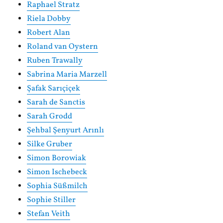
Raphael Stratz
Riela Dobby
Robert Alan
Roland van Oystern
Ruben Trawally
Sabrina Maria Marzell
Şafak Sarıçiçek
Sarah de Sanctis
Sarah Grodd
Şehbal Şenyurt Arınlı
Silke Gruber
Simon Borowiak
Simon Ischebeck
Sophia Süßmilch
Sophie Stiller
Stefan Veith