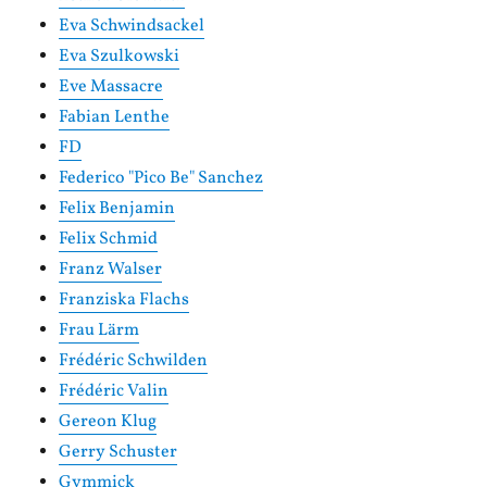
Eva Schwindsackel
Eva Szulkowski
Eve Massacre
Fabian Lenthe
FD
Federico "Pico Be" Sanchez
Felix Benjamin
Felix Schmid
Franz Walser
Franziska Flachs
Frau Lärm
Frédéric Schwilden
Frédéric Valin
Gereon Klug
Gerry Schuster
Gymmick