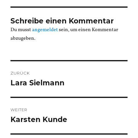
Schreibe einen Kommentar
Du musst
angemeldet
sein, um einen Kommentar
abzugeben.
Beitragsnavigation
ZURÜCK
Lara Sielmann
Vorheriger
Beitrag:
WEITER
Karsten Kunde
Nächster
Beitrag: