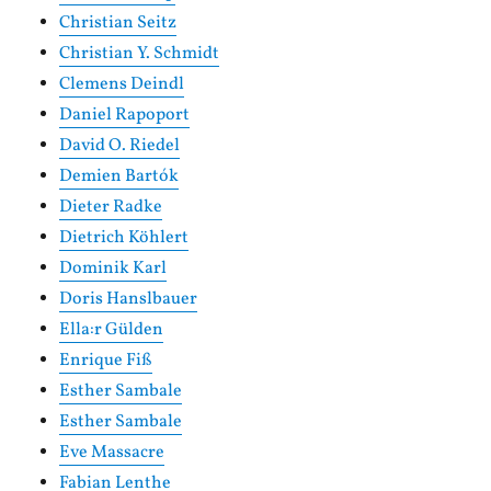
Christian Seitz
Christian Y. Schmidt
Clemens Deindl
Daniel Rapoport
David O. Riedel
Demien Bartók
Dieter Radke
Dietrich Köhlert
Dominik Karl
Doris Hanslbauer
Ella:r Gülden
Enrique Fiß
Esther Sambale
Esther Sambale
Eve Massacre
Fabian Lenthe