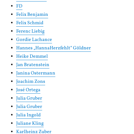
FD
Felix Benjamin
Felix Schmid
Ferenc Liebig
Gordie Lachance
Hannes „HannaHerzfehlt“ Göldner
Heike Demmel
Jan Bratenstein
Janina Ostermann
Joachim Zons
José Ortega
Julia Gruber
Julia Gruber
Julia Ingold
Juliane Kling
Karlheinz Zuber