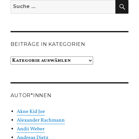
SUC
Suche
nach:
BEITRÄGE IN KATEGORIEN
Beiträge
in
Kategorien
AUTOR*INNEN
Akne Kid Joe
Alexander Rachmann
Andii Weber
Andreas Dietz