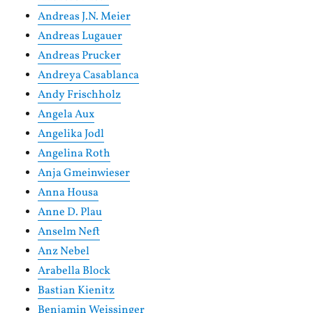
Andreas J.N. Meier
Andreas Lugauer
Andreas Prucker
Andreya Casablanca
Andy Frischholz
Angela Aux
Angelika Jodl
Angelina Roth
Anja Gmeinwieser
Anna Housa
Anne D. Plau
Anselm Neft
Anz Nebel
Arabella Block
Bastian Kienitz
Benjamin Weissinger