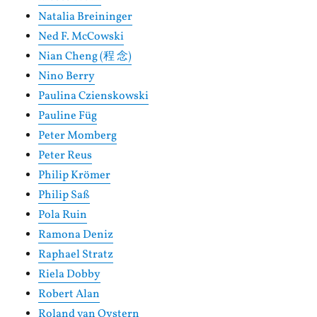
Natalia Breininger
Ned F. McCowski
Nian Cheng (程 念)
Nino Berry
Paulina Czienskowski
Pauline Füg
Peter Momberg
Peter Reus
Philip Krömer
Philip Saß
Pola Ruin
Ramona Deniz
Raphael Stratz
Riela Dobby
Robert Alan
Roland van Oystern