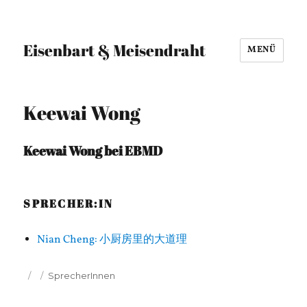
Eisenbart & Meisendraht
MENÜ
Keewai Wong
Keewai Wong bei EBMD
SPRECHER:IN
Nian Cheng: 小厨房里的大道理
Veröffentlicht
Kategorien
SprecherInnen
am