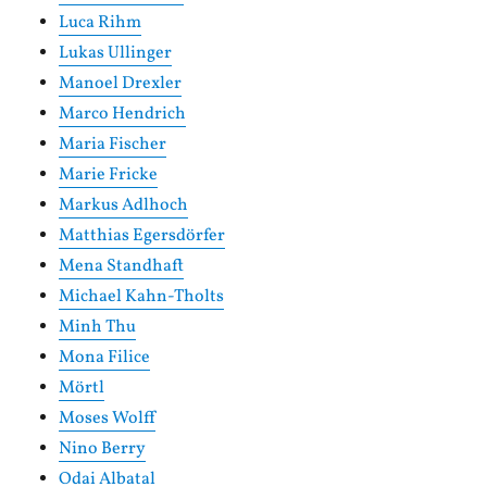
Luca Rihm
Lukas Ullinger
Manoel Drexler
Marco Hendrich
Maria Fischer
Marie Fricke
Markus Adlhoch
Matthias Egersdörfer
Mena Standhaft
Michael Kahn-Tholts
Minh Thu
Mona Filice
Mörtl
Moses Wolff
Nino Berry
Odai Albatal