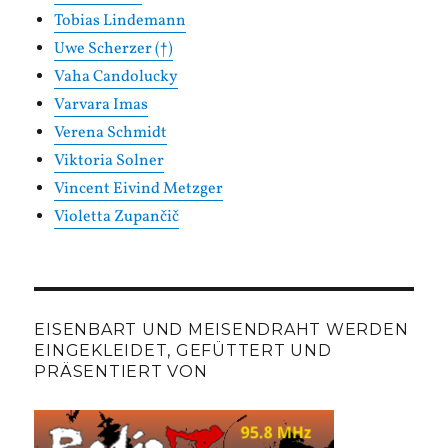
Tobias Lindemann
Uwe Scherzer (†)
Vaha Candolucky
Varvara Imas
Verena Schmidt
Viktoria Solner
Vincent Eivind Metzger
Violetta Zupančič
EISENBART UND MEISENDRAHT WERDEN
EINGEKLEIDET, GEFÜTTERT UND
PRÄSENTIERT VON