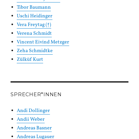
Tibor Baumann
Uschi Heidinger
Vera Freytag (†)
Verena Schmidt
Vincent Eivind Metzger
Zeha Schmidtke
Zülküf Kurt
SPRECHER*INNEN
Andi Dollinger
Andii Weber
Andreas Basner
Andreas Lugauer