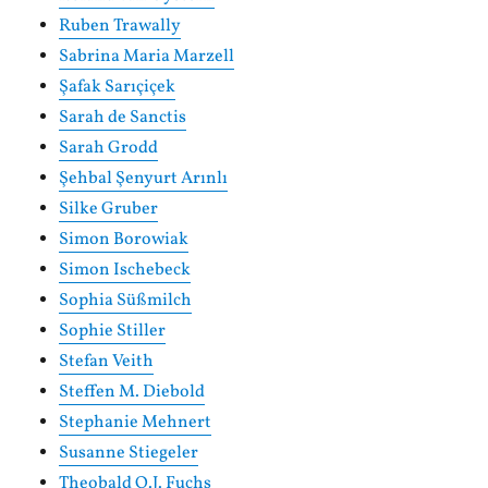
Ruben Trawally
Sabrina Maria Marzell
Şafak Sarıçiçek
Sarah de Sanctis
Sarah Grodd
Şehbal Şenyurt Arınlı
Silke Gruber
Simon Borowiak
Simon Ischebeck
Sophia Süßmilch
Sophie Stiller
Stefan Veith
Steffen M. Diebold
Stephanie Mehnert
Susanne Stiegeler
Theobald O.J. Fuchs