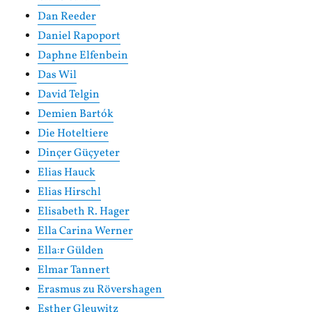
Dan Reeder
Daniel Rapoport
Daphne Elfenbein
Das Wil
David Telgin
Demien Bartók
Die Hoteltiere
Dinçer Güçyeter
Elias Hauck
Elias Hirschl
Elisabeth R. Hager
Ella Carina Werner
Ella:r Gülden
Elmar Tannert
Erasmus zu Rövershagen
Esther Gleuwitz