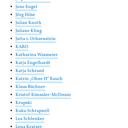
Jone Engel
Jörg Hilse
Julian Knoth
Juliane Kling
Jutta v. Ochsenstein
KARO
Katharina Wasmeier
Katja Engelhardt
Katja Schraml
Katrin „Ohne H“ Rauch
Klaus Büchner
Kristof Künssler-McIlwain
Krupski
Kuku Schrapnell
Lea Schlenker
Lena Kratzer