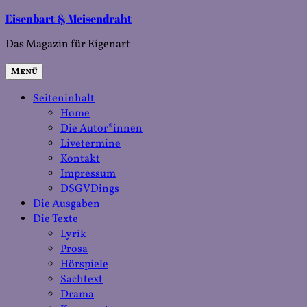
Zum
Eisenbart & Meisendraht
Inhalt
Das Magazin für Eigenart
springen
Menü
Seiteninhalt
Home
Die Autor*innen
Livetermine
Kontakt
Impressum
DSGVDings
Die Ausgaben
Die Texte
Lyrik
Prosa
Hörspiele
Sachtext
Drama