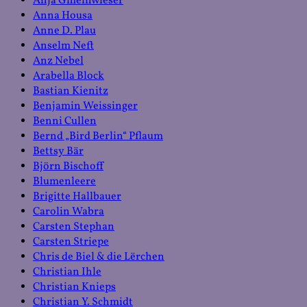
Anja Gmeinwieser
Anna Housa
Anne D. Plau
Anselm Neft
Anz Nebel
Arabella Block
Bastian Kienitz
Benjamin Weissinger
Benni Cullen
Bernd „Bird Berlin“ Pflaum
Bettsy Bär
Björn Bischoff
Blumenleere
Brigitte Hallbauer
Carolin Wabra
Carsten Stephan
Carsten Striepe
Chris de Biel & die Lërchen
Christian Ihle
Christian Knieps
Christian Y. Schmidt