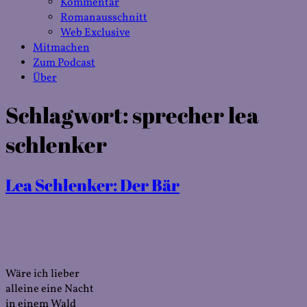
Kommentar
Romanausschnitt
Web Exclusive
Mitmachen
Zum Podcast
Über
Schlagwort:
sprecher lea
schlenker
Lea Schlenker: Der Bär
Wäre ich lieber
alleine eine Nacht
in einem Wald