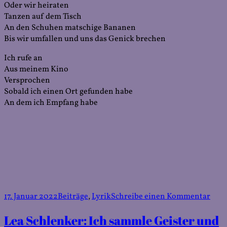
Oder wir heiraten
Tanzen auf dem Tisch
An den Schuhen matschige Bananen
Bis wir umfallen und uns das Genick brechen
Ich rufe an
Aus meinem Kino
Versprochen
Sobald ich einen Ort gefunden habe
An dem ich Empfang habe
Veröffentlicht
Kategorien
zu
17. Januar 2022
Beiträge
,
Lyrik
Schreibe einen Kommentar
am
Lea
Lea Schlenker: Ich sammle Geister und
Schl