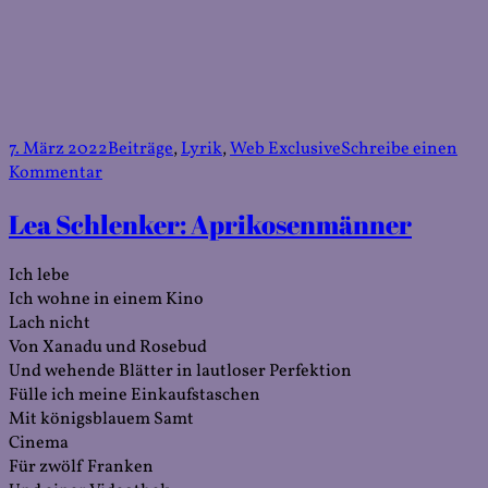
Veröffentlicht
Kategorien
7. März 2022
Beiträge
,
Lyrik
,
Web Exclusive
Schreibe einen
am
zu
Kommentar
Lea
Lea Schlenker: Aprikosenmänner
Schlenker:
Ich
kann
Ich lebe
nicht
Ich wohne in einem Kino
über
Lach nicht
den
Von Xanadu und Rosebud
Krieg
Und wehende Blätter in lautloser Perfektion
schreiben
Fülle ich meine Einkaufstaschen
Mit königsblauem Samt
Cinema
Für zwölf Franken