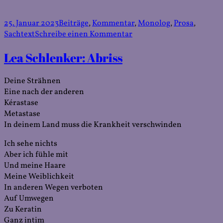
Veröffentlicht
Kategorien
25. Januar 2023
Beiträge
,
Kommentar
,
Monolog
,
Prosa
,
am
zu
Sachtext
Schreibe einen Kommentar
Lea
Lea Schlenker: Abriss
Schlenker:
Das
ist
Deine Strähnen
doch
Eine nach der anderen
mal
Kérastase
ein
Metastase
schöner
In deinem Land muss die Krankheit verschwinden
Kafka-
Grusel!
Ich sehe nichts
Aber ich fühle mit
Und meine Haare
Meine Weiblichkeit
In anderen Wegen verboten
Auf Umwegen
Zu Keratin
Ganz intim