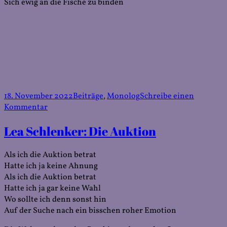
Sich ewig an die Fische zu binden
Veröffentlicht
Kategorien
18. November 2022
Beiträge
,
Monolog
Schreibe einen
am
zu
Kommentar
Lea
Lea Schlenker: Die Auktion
Schlenker:
Weird
Fish
Als ich die Auktion betrat
on
Hatte ich ja keine Ahnung
Land
Als ich die Auktion betrat
Hatte ich ja gar keine Wahl
Wo sollte ich denn sonst hin
Auf der Suche nach ein bisschen roher Emotion