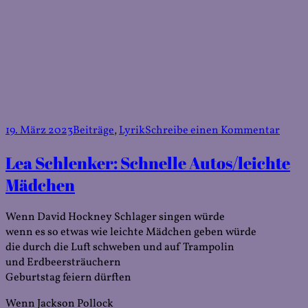
Veröffentlicht
Kategorien
zu
19. März 2023
Beiträge
,
Lyrik
Schreibe einen Kommentar
am
Lea
Lea Schlenker: Schnelle Autos/leichte
Schle
Abris
Mädchen
Wenn David Hockney Schlager singen würde
wenn es so etwas wie leichte Mädchen geben würde
die durch die Luft schweben und auf Trampolin
und Erdbeersträuchern
Geburtstag feiern dürften
Wenn Jackson Pollock