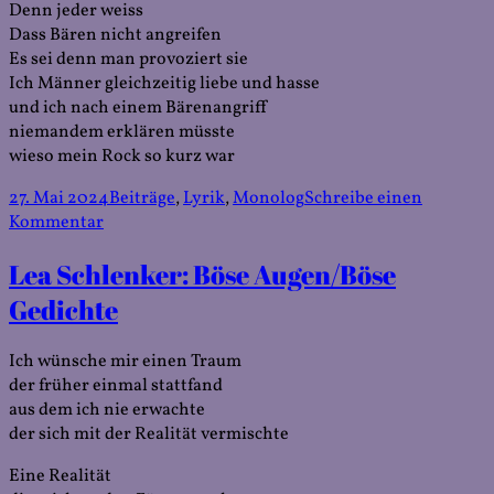
Denn jeder weiss
Dass Bären nicht angreifen
Es sei denn man provoziert sie
Ich Männer gleichzeitig liebe und hasse
und ich nach einem Bärenangriff
niemandem erklären müsste
wieso mein Rock so kurz war
Veröffentlicht
Kategorien
27. Mai 2024
Beiträge
,
Lyrik
,
Monolog
Schreibe einen
am
zu
Kommentar
Lea
Lea Schlenker: Böse Augen/Böse
Schlenker:
Der
Gedichte
Bär
Ich wünsche mir einen Traum
der früher einmal stattfand
aus dem ich nie erwachte
der sich mit der Realität vermischte
Eine Realität