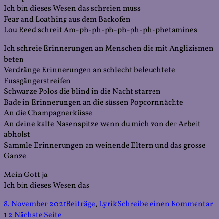
Ich bin dieses Wesen das schreien muss
Fear and Loathing aus dem Backofen
Lou Reed schreit Am-ph-ph-ph-ph-ph-ph-phetamines
Ich schreie Erinnerungen an Menschen die mit Anglizismen
beten
Verdränge Erinnerungen an schlecht beleuchtete
Fussgängerstreifen
Schwarze Polos die blind in die Nacht starren
Bade in Erinnerungen an die süssen Popcornnächte
An die Champagnerküsse
An deine kalte Nasenspitze wenn du mich von der Arbeit
abholst
Sammle Erinnerungen an weinende Eltern und das grosse
Ganze
Mein Gott ja
Ich bin dieses Wesen das
Veröffentlicht
Kategorien
z
8. November 2021
Beiträge
,
Lyrik
Schreibe einen Kommentar
am
Seitennummerierung
Seite
Seite
L
1
2
Nächste Seite