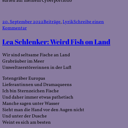
surfen auf meinem Cyberportfolio
Veröffentlicht
Kategorien
20. September 2022
Beiträge
,
Lyrik
Schreibe einen
am
zu
Kommentar
Lea
Lea Schlenker: Weird Fish on Land
Schlenker:
Schnelle
Autos/leichte
Wir sind seltsame Fische an Land
Mädchen
Grabräuber im Meer
Umweltzerstörerinnen in der Luft
Totengräber Europas
Lieferantinnen und Dramaqueens
Ich bin Sternzeichen Fische
Und daher immer etwas pathetisch
Manche sagen unter Wasser
Sieht man die Hand vor den Augen nicht
Und unter der Dusche
Weint es sich am besten