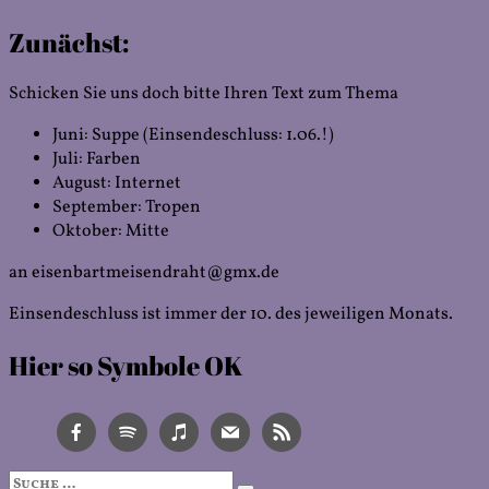
S
der
Zunächst:
I
Beiträge
s
G
Schicken Sie uns doch bitte Ihren Text zum Thema
u
K
Juni: Suppe (Einsendeschluss: 1.06.!)
Juli: Farben
August: Internet
September: Tropen
Oktober: Mitte
an eisenbartmeisendraht@gmx.de
Einsendeschluss ist immer der 10. des jeweiligen Monats.
Hier so Symbole OK
Suche