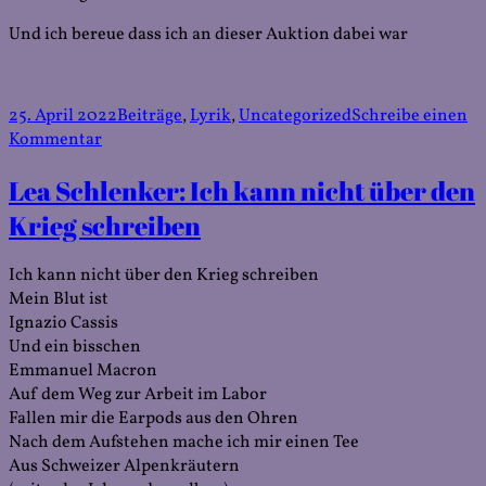
Und ich bereue dass ich an dieser Auktion dabei war
Veröffentlicht
Kategorien
25. April 2022
Beiträge
,
Lyrik
,
Uncategorized
Schreibe einen
am
zu
Kommentar
Lea
Lea Schlenker: Ich kann nicht über den
Schlenker:
Die
Krieg schreiben
Auktion
Ich kann nicht über den Krieg schreiben
Mein Blut ist
Ignazio Cassis
Und ein bisschen
Emmanuel Macron
Auf dem Weg zur Arbeit im Labor
Fallen mir die Earpods aus den Ohren
Nach dem Aufstehen mache ich mir einen Tee
Aus Schweizer Alpenkräutern