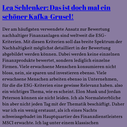
Lea Schlenker: Das ist doch mal ein
Sc
Bö
schöner Kafka-Grusel!
Au
Ge
Der am häufigsten verwendete Ansatz zur Bewertung
nachhaltiger Finanzanlagen sind weltweit die ESG-
Kriterien. Mit diesen Kriterien soll das breite Spektrum der
Nachhaltigkeit möglichst detailliert in der Bewertung
abgebildet werden können. Dabei werden keine einzelnen
Finanzprodukte bewertet, sondern lediglich einzelne
Firmen. Viele erwachsene Menschen konsumieren nicht
bloss, nein, sie sparen und investieren ebenso. Viele
erwachsene Menschen arbeiten ebenso in Unternehmen,
für die die ESG-Kriterien eine gewisse Relevanz haben. also
ein wichtiges Thema, wie es scheint. Elon Musk und Jordan
Peterson können sie nicht leiden. Ich als Normalsterbliche
bin aber nicht jeden Tag mit der Thematik beschäftigt. Daher
war ich ein wenig erstaunt, als ich eines Nachts
schweissgebadet im Hauptquartier des Finanzdienstleisters
MSCI erwachte. Ich lag unter einem klassischen