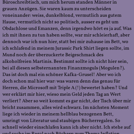
Büroschreibtisch, um mich herum standen Männer in
grauen Anzügen. Sie waren kaum zu unterscheiden
voneinander: weiss, dunkelblond, vermutlich aus gutem
Hause, vermutlich nicht so politisch, ausser es geht um
Obdachlose und Emanzen, denn irgendwo hört es ja auf. Was
ich mit ihnen zu tun haben sollte, war mir schleierhaft, aber
dennoch war ich nun hier, statt bei mir zuhause im Bett, wo
ich schlafend in meinem Jurassic Park Shirt liegen sollte, im
Mund noch der überzuckerte Beigeschmack des
alkoholfreien Martinis. Bestimmt sollte ich nicht hier sein,
bei all diesen selbsternannten Finanzmoguls (Mogulen?).
Das ist doch mal ein schöner Kafka-Grusel! Aber wo ich
doch schon mal hier war: was waren denn das genau für
Herren, die Microsoft mit Triple A (!) bewertet haben? Und
wer erklärt mir hier, wieso mein Geld jeden Tag an Wert
verliert? Aber so weit kommt es gar nicht, der Tisch über mir
bricht zusammen, alles wird schwarz. Im nächsten Moment
liege ich wieder in meinem hellblau bezogenen Bett,
umringt von Literatur und staubigen Bücherregalen. So
schnell wieder einschlafen kann ich aber nicht. Ich stehe auf