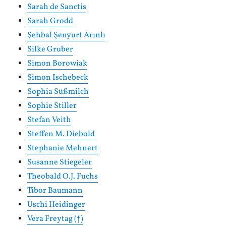
Sarah de Sanctis
Sarah Grodd
Şehbal Şenyurt Arınlı
Silke Gruber
Simon Borowiak
Simon Ischebeck
Sophia Süßmilch
Sophie Stiller
Stefan Veith
Steffen M. Diebold
Stephanie Mehnert
Susanne Stiegeler
Theobald O.J. Fuchs
Tibor Baumann
Uschi Heidinger
Vera Freytag (†)