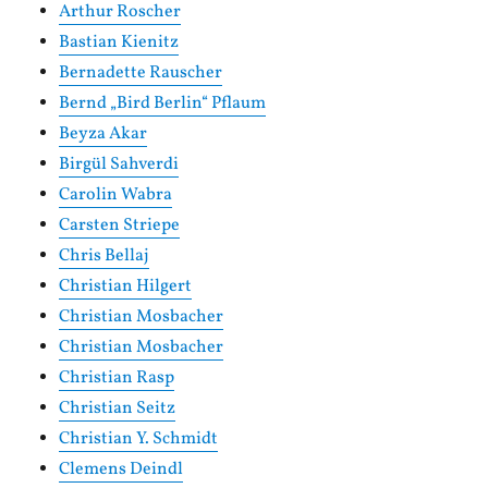
Arthur Roscher
Bastian Kienitz
Bernadette Rauscher
Bernd „Bird Berlin“ Pflaum
Beyza Akar
Birgül Sahverdi
Carolin Wabra
Carsten Striepe
Chris Bellaj
Christian Hilgert
Christian Mosbacher
Christian Mosbacher
Christian Rasp
Christian Seitz
Christian Y. Schmidt
Clemens Deindl