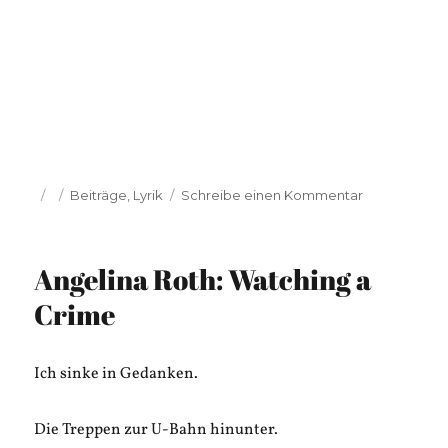
Veröffentlicht
Kategorien
zu
Beiträge
,
Lyrik
Schreibe einen Kommentar
am
Miriam
Gil:
Schwarze
Angelina Roth: Watching a
Wolken
der
Crime
Erinnerung
Ich sinke in Gedanken.
Die Treppen zur U-Bahn hinunter.