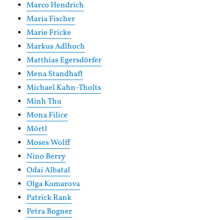
Marco Hendrich
Maria Fischer
Marie Fricke
Markus Adlhoch
Matthias Egersdörfer
Mena Standhaft
Michael Kahn-Tholts
Minh Thu
Mona Filice
Mörtl
Moses Wolff
Nino Berry
Odai Albatal
Olga Komarova
Patrick Rank
Petra Bogner