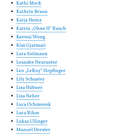
Kathi Mock
Kathrin Braun
Katja Heinz
Katrin „Ohne H“ Rauch
Keewai Wong
Kim Gjarmati
Lara Sielmann
Leander Neurauter
Leo „LeRoy“ Hopfinger
Lily Schuster
Lisa Hübner
Lisa Neher
Luca Ochmonek
Luca Rihm
Lukas Ullinger
Manoel Drexler