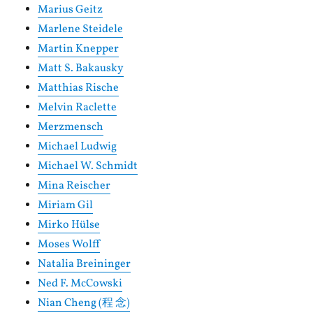
Marius Geitz
Marlene Steidele
Martin Knepper
Matt S. Bakausky
Matthias Rische
Melvin Raclette
Merzmensch
Michael Ludwig
Michael W. Schmidt
Mina Reischer
Miriam Gil
Mirko Hülse
Moses Wolff
Natalia Breininger
Ned F. McCowski
Nian Cheng (程 念)