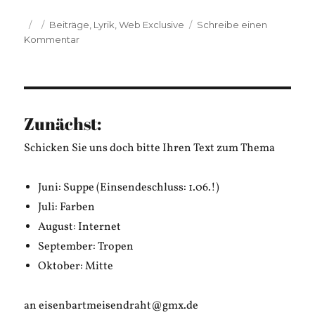
Veröffentlicht
Kategorien
Beiträge
,
Lyrik
,
Web Exclusive
Schreibe einen
am
zu
Kommentar
Lea
Schlenker:
Ich
kann
nicht
Zunächst:
über
den
Schicken Sie uns doch bitte Ihren Text zum Thema
Krieg
schreiben
Juni: Suppe (Einsendeschluss: 1.06.!)
Juli: Farben
August: Internet
September: Tropen
Oktober: Mitte
an eisenbartmeisendraht@gmx.de