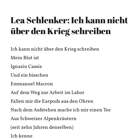
am
Angelina
Roth:
Watching
Lea Schlenker: Ich kann nicht
a
Crime
über den Krieg schreiben
Ich kann nicht über den Krieg schreiben
Mein Blut ist
Ignazio Cassis
Und ein bisschen
Emmanuel Macron
Auf dem Weg zur Arbeit im Labor
Fallen mir die Earpods aus den Ohren
Nach dem Aufstehen mache ich mir einen Tee
Aus Schweizer Alpenkräutern
(seit zehn Jahren denselben)
Ich kenne