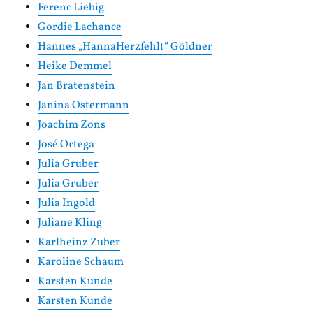
Ferenc Liebig
Gordie Lachance
Hannes „HannaHerzfehlt“ Göldner
Heike Demmel
Jan Bratenstein
Janina Ostermann
Joachim Zons
José Ortega
Julia Gruber
Julia Gruber
Julia Ingold
Juliane Kling
Karlheinz Zuber
Karoline Schaum
Karsten Kunde
Karsten Kunde