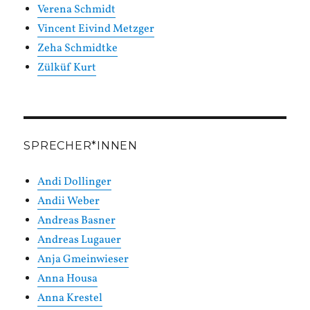
Verena Schmidt
Vincent Eivind Metzger
Zeha Schmidtke
Zülküf Kurt
SPRECHER*INNEN
Andi Dollinger
Andii Weber
Andreas Basner
Andreas Lugauer
Anja Gmeinwieser
Anna Housa
Anna Krestel