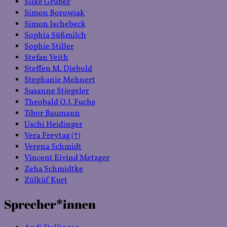
Silke Gruber
Simon Borowiak
Simon Ischebeck
Sophia Süßmilch
Sophie Stiller
Stefan Veith
Steffen M. Diebold
Stephanie Mehnert
Susanne Stiegeler
Theobald O.J. Fuchs
Tibor Baumann
Uschi Heidinger
Vera Freytag (†)
Verena Schmidt
Vincent Eivind Metzger
Zeha Schmidtke
Zülküf Kurt
Sprecher*innen