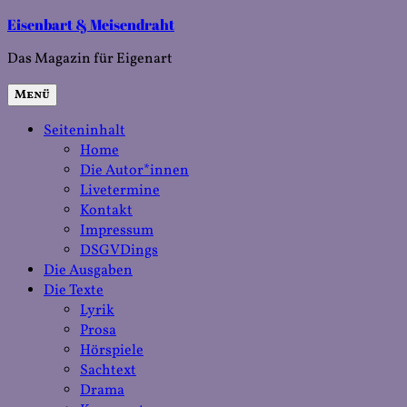
Zum
Eisenbart & Meisendraht
Inhalt
Das Magazin für Eigenart
springen
Menü
Seiteninhalt
Home
Die Autor*innen
Livetermine
Kontakt
Impressum
DSGVDings
Die Ausgaben
Die Texte
Lyrik
Prosa
Hörspiele
Sachtext
Drama