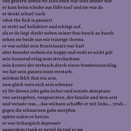
von gestern abend wo alles eben war wies immer war
er kam heim schuhe aus füße rauf und sie war da
er denkt scharf nach
what the fuck is passiert
er steht auf kollabiert und schlägt auf.
als er da liegt direkt neben seiner frau bauch an bauch
sehen sie beide aus wie traurige clowns.
er war soldat sein fronteinsatz war hart
aber beendet wobeis ein happy end wohl so nicht gab
sein kamerad erlag nem streckschuss
sein konvoi der zerbrach durch einen bombenanschlag
wo fast sein ganzes team verstarb.
seitdem fehlt ihm ein arm,
zum glück wars nich sein schwanz
ey für diesen joke gabs lacher und soziale akzeptanz
von untergeben, vorgesetzten, der familie und dem arzt
und weisste was… das wichsen schaffte er mit links… yeah…
gegen die schmerzen gabs morphin
später nahm er heroin
er war lethargisch depressiv
ausserdem trank er zuviel da traf er sie