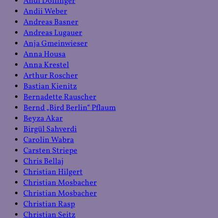
Andi Dollinger
Andii Weber
Andreas Basner
Andreas Lugauer
Anja Gmeinwieser
Anna Housa
Anna Krestel
Arthur Roscher
Bastian Kienitz
Bernadette Rauscher
Bernd „Bird Berlin“ Pflaum
Beyza Akar
Birgül Sahverdi
Carolin Wabra
Carsten Striepe
Chris Bellaj
Christian Hilgert
Christian Mosbacher
Christian Mosbacher
Christian Rasp
Christian Seitz