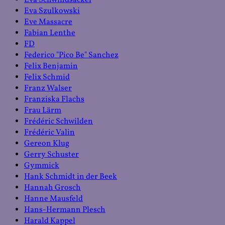
Eva Schwindsackel
Eva Szulkowski
Eve Massacre
Fabian Lenthe
FD
Federico "Pico Be" Sanchez
Felix Benjamin
Felix Schmid
Franz Walser
Franziska Flachs
Frau Lärm
Frédéric Schwilden
Frédéric Valin
Gereon Klug
Gerry Schuster
Gymmick
Hank Schmidt in der Beek
Hannah Grosch
Hanne Mausfeld
Hans-Hermann Plesch
Harald Kappel