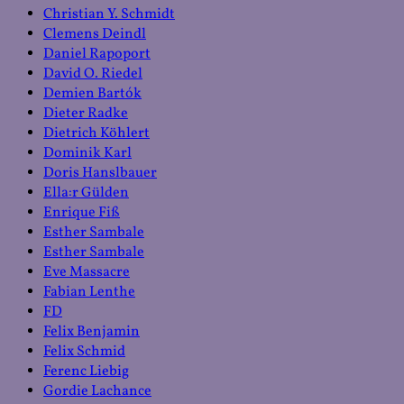
Christian Y. Schmidt
Clemens Deindl
Daniel Rapoport
David O. Riedel
Demien Bartók
Dieter Radke
Dietrich Köhlert
Dominik Karl
Doris Hanslbauer
Ella:r Gülden
Enrique Fiß
Esther Sambale
Esther Sambale
Eve Massacre
Fabian Lenthe
FD
Felix Benjamin
Felix Schmid
Ferenc Liebig
Gordie Lachance