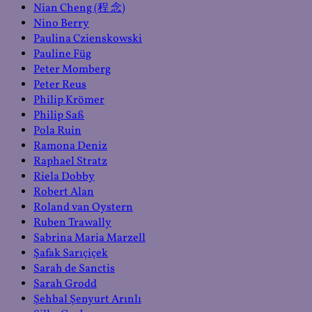
Nian Cheng (程 念)
Nino Berry
Paulina Czienskowski
Pauline Füg
Peter Momberg
Peter Reus
Philip Krömer
Philip Saß
Pola Ruin
Ramona Deniz
Raphael Stratz
Riela Dobby
Robert Alan
Roland van Oystern
Ruben Trawally
Sabrina Maria Marzell
Şafak Sarıçiçek
Sarah de Sanctis
Sarah Grodd
Şehbal Şenyurt Arınlı