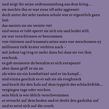
und zeigt ihr seine ordensammlung aus dem krieg…
sie mochte ihn er war zwar oft sehr aggressiv
doch unter der sehr rauhen schale war er eigentlich ganz
lieb
das meinte sie sie weinte viel
und wenn er tobt sperrt sie sich ein und leidet still.
sie war verschlossen er benommen
von visionen und traumata seine aura war zerschossen ey
millionen tiefe krater wirkten nach –
mit jedem tag trug er mehr dazu bei dass sie vor ihm
erschrak.
es gab momente da benahm er sich entspannt
aber dann griff er sie an
als wäre sie ein kombattant und er im kampf…
und einma geschah es er sah sie als roughneck
und brach ihr den hals auf dem teppich des schlachtfelds…
vergingen tage oder wochen
sein blick is wie üblich verschwommen
er erwacht auf dem boden und er dreht den gashahn auf
und er setzt sich auf die couch