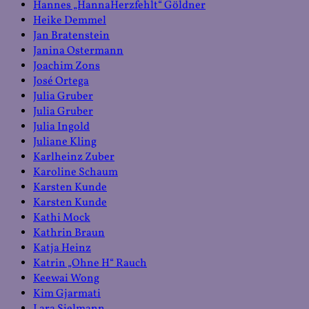
Hannes „HannaHerzfehlt“ Göldner
Heike Demmel
Jan Bratenstein
Janina Ostermann
Joachim Zons
José Ortega
Julia Gruber
Julia Gruber
Julia Ingold
Juliane Kling
Karlheinz Zuber
Karoline Schaum
Karsten Kunde
Karsten Kunde
Kathi Mock
Kathrin Braun
Katja Heinz
Katrin „Ohne H“ Rauch
Keewai Wong
Kim Gjarmati