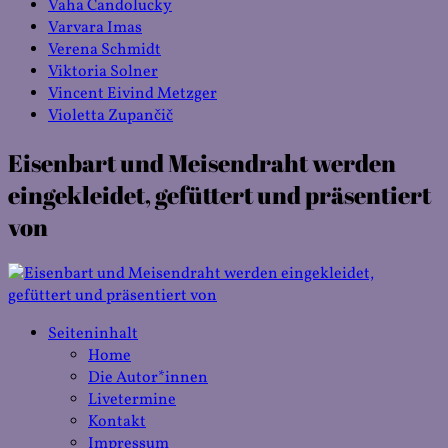
Vaha Candolucky
Varvara Imas
Verena Schmidt
Viktoria Solner
Vincent Eivind Metzger
Violetta Zupančič
Eisenbart und Meisendraht werden
eingekleidet, gefüttert und präsentiert
von
Seiteninhalt
Home
Die Autor*innen
Livetermine
Kontakt
Impressum