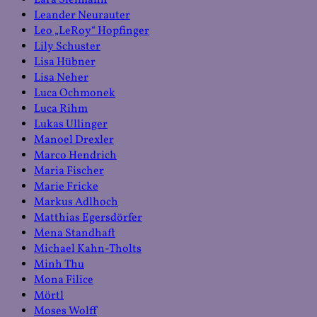
Lara Sielmann
Leander Neurauter
Leo „LeRoy“ Hopfinger
Lily Schuster
Lisa Hübner
Lisa Neher
Luca Ochmonek
Luca Rihm
Lukas Ullinger
Manoel Drexler
Marco Hendrich
Maria Fischer
Marie Fricke
Markus Adlhoch
Matthias Egersdörfer
Mena Standhaft
Michael Kahn-Tholts
Minh Thu
Mona Filice
Mörtl
Moses Wolff