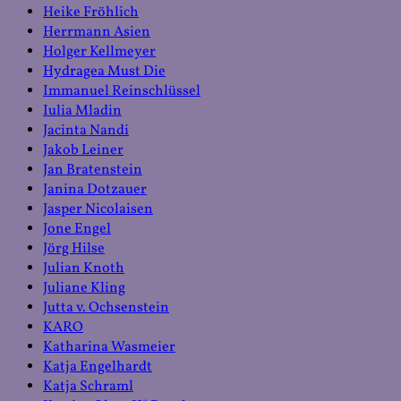
Heike Fröhlich
Herrmann Asien
Holger Kellmeyer
Hydragea Must Die
Immanuel Reinschlüssel
Iulia Mladin
Jacinta Nandi
Jakob Leiner
Jan Bratenstein
Janina Dotzauer
Jasper Nicolaisen
Jone Engel
Jörg Hilse
Julian Knoth
Juliane Kling
Jutta v. Ochsenstein
KARO
Katharina Wasmeier
Katja Engelhardt
Katja Schraml