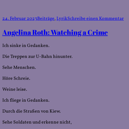
Veröffentlicht
Kategorien
zu
24. Februar 2023
Beiträge
,
Lyrik
Schreibe einen Kommentar
am
Mi
Angelina Roth: Watching a Crime
Gi
Sc
Wo
Ich sinke in Gedanken.
de
Er
Die Treppen zur U-Bahn hinunter.
Sehe Menschen.
Höre Schreie.
Weine leise.
Ich fliege in Gedanken.
Durch die Straßen von Kiew.
Sehe Soldaten und erkenne nicht,