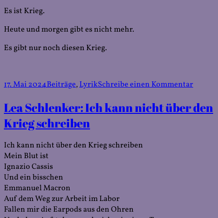
Es ist Krieg.
Heute und morgen gibt es nicht mehr.
Es gibt nur noch diesen Krieg.
Veröffentlicht
Kategorien
zu
17. Mai 2024
Beiträge
,
Lyrik
Schreibe einen Kommentar
am
Angeli
Lea Schlenker: Ich kann nicht über den
Roth:
Watchi
Krieg schreiben
a
Crime
Ich kann nicht über den Krieg schreiben
Mein Blut ist
Ignazio Cassis
Und ein bisschen
Emmanuel Macron
Auf dem Weg zur Arbeit im Labor
Fallen mir die Earpods aus den Ohren