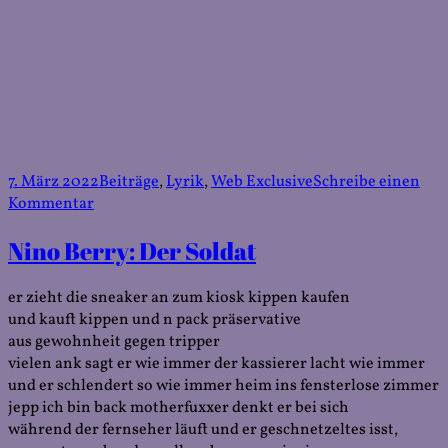
Veröffentlicht
Kategorien
7. März 2022
Beiträge
,
Lyrik
,
Web Exclusive
Schreibe einen
am
zu
Kommentar
Lea
Nino Berry: Der Soldat
Schlenker:
Ich
kann
er zieht die sneaker an zum kiosk kippen kaufen
nicht
und kauft kippen und n pack präservative
über
aus gewohnheit gegen tripper
den
vielen ank sagt er wie immer der kassierer lacht wie immer
Krieg
und er schlendert so wie immer heim ins fensterlose zimmer
schreiben
jepp ich bin back motherfuxxer denkt er bei sich
während der fernseher läuft und er geschnetzeltes isst,