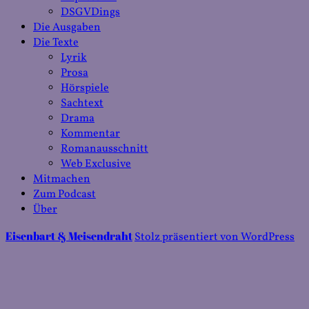
DSGVDings
Die Ausgaben
Die Texte
Lyrik
Prosa
Hörspiele
Sachtext
Drama
Kommentar
Romanausschnitt
Web Exclusive
Mitmachen
Zum Podcast
Über
Eisenbart & Meisendraht
Stolz präsentiert von WordPress