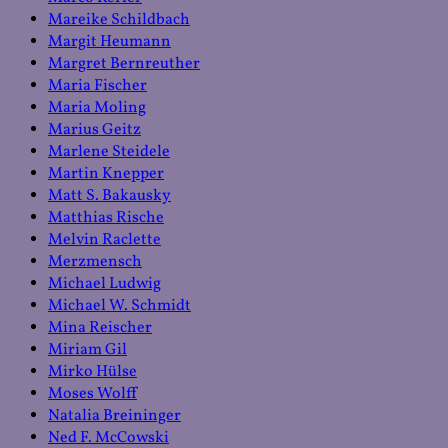
Mareike Schildbach
Margit Heumann
Margret Bernreuther
Maria Fischer
Maria Moling
Marius Geitz
Marlene Steidele
Martin Knepper
Matt S. Bakausky
Matthias Rische
Melvin Raclette
Merzmensch
Michael Ludwig
Michael W. Schmidt
Mina Reischer
Miriam Gil
Mirko Hülse
Moses Wolff
Natalia Breininger
Ned F. McCowski