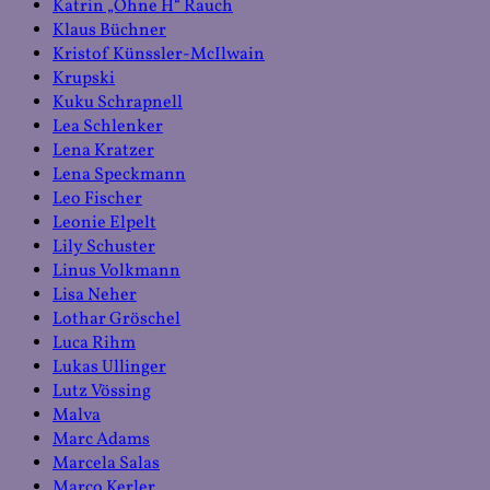
Katrin „Ohne H“ Rauch
Klaus Büchner
Kristof Künssler-McIlwain
Krupski
Kuku Schrapnell
Lea Schlenker
Lena Kratzer
Lena Speckmann
Leo Fischer
Leonie Elpelt
Lily Schuster
Linus Volkmann
Lisa Neher
Lothar Gröschel
Luca Rihm
Lukas Ullinger
Lutz Vössing
Malva
Marc Adams
Marcela Salas
Marco Kerler