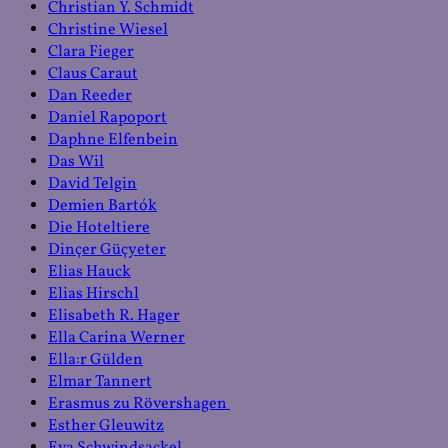
Christian Y. Schmidt
Christine Wiesel
Clara Fieger
Claus Caraut
Dan Reeder
Daniel Rapoport
Daphne Elfenbein
Das Wil
David Telgin
Demien Bartók
Die Hoteltiere
Dinçer Güçyeter
Elias Hauck
Elias Hirschl
Elisabeth R. Hager
Ella Carina Werner
Ella:r Gülden
Elmar Tannert
Erasmus zu Rövershagen
Esther Gleuwitz