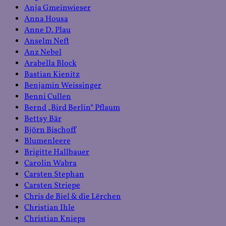
Anja Gmeinwieser
Anna Housa
Anne D. Plau
Anselm Neft
Anz Nebel
Arabella Block
Bastian Kienitz
Benjamin Weissinger
Benni Cullen
Bernd „Bird Berlin“ Pflaum
Bettsy Bär
Björn Bischoff
Blumenleere
Brigitte Hallbauer
Carolin Wabra
Carsten Stephan
Carsten Striepe
Chris de Biel & die Lërchen
Christian Ihle
Christian Knieps