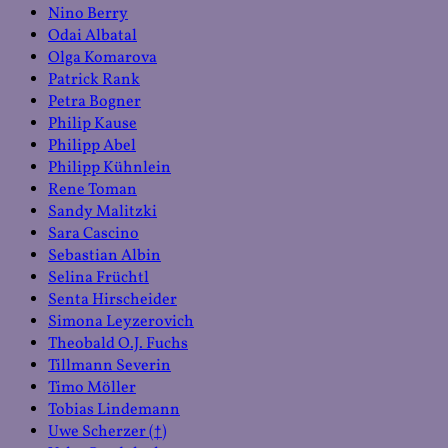
Nino Berry
Odai Albatal
Olga Komarova
Patrick Rank
Petra Bogner
Philip Kause
Philipp Abel
Philipp Kühnlein
Rene Toman
Sandy Malitzki
Sara Cascino
Sebastian Albin
Selina Früchtl
Senta Hirscheider
Simona Leyzerovich
Theobald O.J. Fuchs
Tillmann Severin
Timo Möller
Tobias Lindemann
Uwe Scherzer (†)