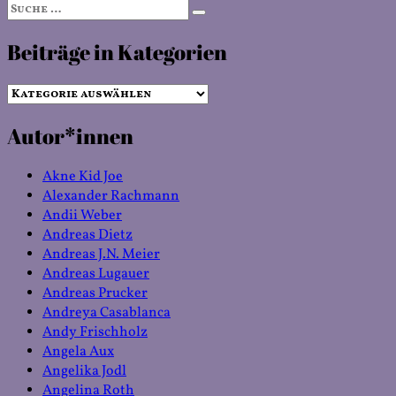
Suche
Suchen
nach:
Beiträge in Kategorien
Beiträge
in
Autor*innen
Kategorien
Akne Kid Joe
Alexander Rachmann
Andii Weber
Andreas Dietz
Andreas J.N. Meier
Andreas Lugauer
Andreas Prucker
Andreya Casablanca
Andy Frischholz
Angela Aux
Angelika Jodl
Angelina Roth