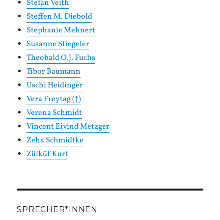
Stefan Veith
Steffen M. Diebold
Stephanie Mehnert
Susanne Stiegeler
Theobald O.J. Fuchs
Tibor Baumann
Uschi Heidinger
Vera Freytag (†)
Verena Schmidt
Vincent Eivind Metzger
Zeha Schmidtke
Zülküf Kurt
SPRECHER*INNEN