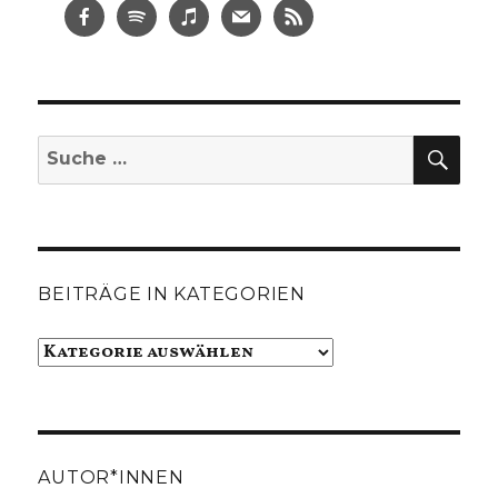
SUC
Suche
nach:
BEITRÄGE IN KATEGORIEN
Beiträge
in
Kategorien
AUTOR*INNEN