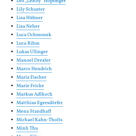
Leo „LeRoy“ Hopfinger
Lily Schuster
Lisa Hübner
Lisa Neher
Luca Ochmonek
Luca Rihm
Lukas Ullinger
Manoel Drexler
Marco Hendrich
Maria Fischer
Marie Fricke
Markus Adlhoch
Matthias Egersdörfer
Mena Standhaft
Michael Kahn-Tholts
Minh Thu