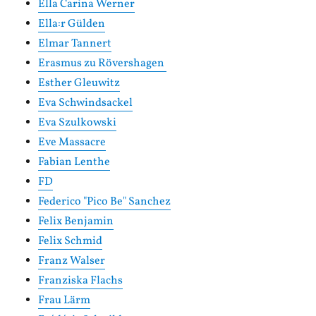
Ella Carina Werner
Ella:r Gülden
Elmar Tannert
Erasmus zu Rövershagen
Esther Gleuwitz
Eva Schwindsackel
Eva Szulkowski
Eve Massacre
Fabian Lenthe
FD
Federico "Pico Be" Sanchez
Felix Benjamin
Felix Schmid
Franz Walser
Franziska Flachs
Frau Lärm