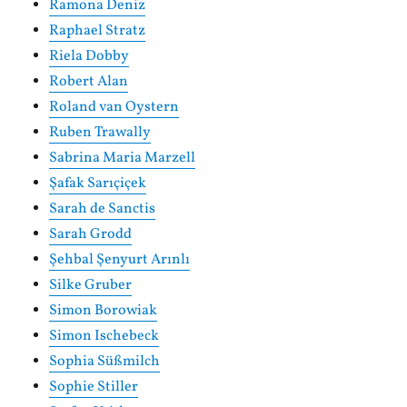
Ramona Deniz
Raphael Stratz
Riela Dobby
Robert Alan
Roland van Oystern
Ruben Trawally
Sabrina Maria Marzell
Şafak Sarıçiçek
Sarah de Sanctis
Sarah Grodd
Şehbal Şenyurt Arınlı
Silke Gruber
Simon Borowiak
Simon Ischebeck
Sophia Süßmilch
Sophie Stiller