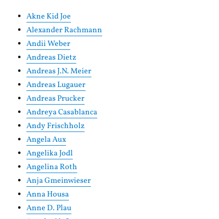
Akne Kid Joe
Alexander Rachmann
Andii Weber
Andreas Dietz
Andreas J.N. Meier
Andreas Lugauer
Andreas Prucker
Andreya Casablanca
Andy Frischholz
Angela Aux
Angelika Jodl
Angelina Roth
Anja Gmeinwieser
Anna Housa
Anne D. Plau