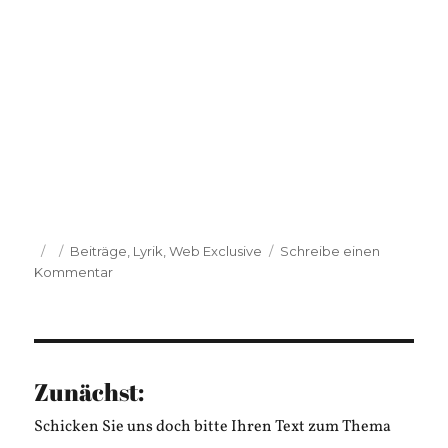
Veröffentlicht
Kategorien
Beiträge
,
Lyrik
,
Web Exclusive
Schreibe einen
am
zu
Kommentar
Lea
Schlenker:
Ich
kann
nicht
Zunächst:
über
den
Schicken Sie uns doch bitte Ihren Text zum Thema
Krieg