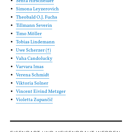
Senta Hirscheider
Simona Leyzerovich
Theobald O.J. Fuchs
Tillmann Severin
Timo Möller
Tobias Lindemann
Uwe Scherzer (†)
Vaha Candolucky
Varvara Imas
Verena Schmidt
Viktoria Solner
Vincent Eivind Metzger
Violetta Zupančič