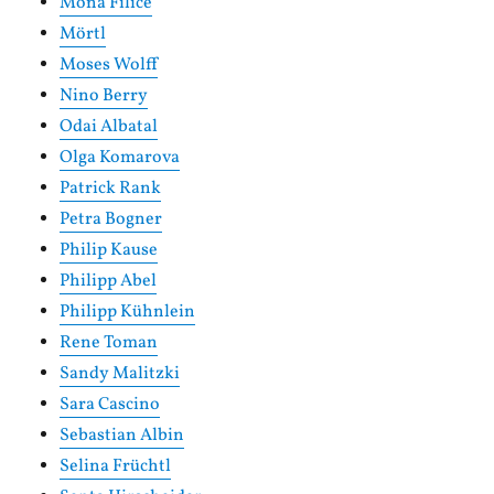
Mona Filice
Mörtl
Moses Wolff
Nino Berry
Odai Albatal
Olga Komarova
Patrick Rank
Petra Bogner
Philip Kause
Philipp Abel
Philipp Kühnlein
Rene Toman
Sandy Malitzki
Sara Cascino
Sebastian Albin
Selina Früchtl