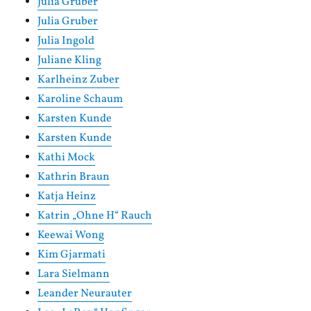
Julia Gruber
Julia Gruber
Julia Ingold
Juliane Kling
Karlheinz Zuber
Karoline Schaum
Karsten Kunde
Karsten Kunde
Kathi Mock
Kathrin Braun
Katja Heinz
Katrin „Ohne H“ Rauch
Keewai Wong
Kim Gjarmati
Lara Sielmann
Leander Neurauter