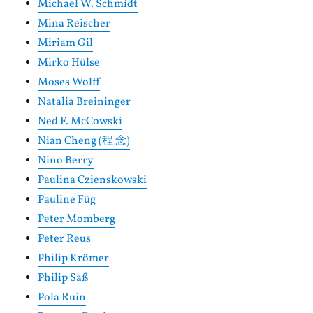
Michael W. Schmidt
Mina Reischer
Miriam Gil
Mirko Hülse
Moses Wolff
Natalia Breininger
Ned F. McCowski
Nian Cheng (程 念)
Nino Berry
Paulina Czienskowski
Pauline Füg
Peter Momberg
Peter Reus
Philip Krömer
Philip Saß
Pola Ruin