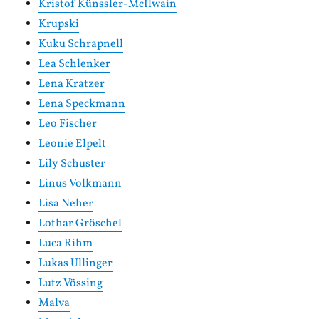
Kristof Künssler-McIlwain
Krupski
Kuku Schrapnell
Lea Schlenker
Lena Kratzer
Lena Speckmann
Leo Fischer
Leonie Elpelt
Lily Schuster
Linus Volkmann
Lisa Neher
Lothar Gröschel
Luca Rihm
Lukas Ullinger
Lutz Vössing
Malva