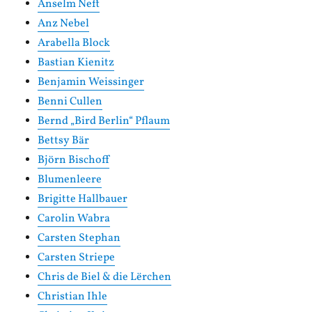
Anselm Neft
Anz Nebel
Arabella Block
Bastian Kienitz
Benjamin Weissinger
Benni Cullen
Bernd „Bird Berlin“ Pflaum
Bettsy Bär
Björn Bischoff
Blumenleere
Brigitte Hallbauer
Carolin Wabra
Carsten Stephan
Carsten Striepe
Chris de Biel & die Lërchen
Christian Ihle