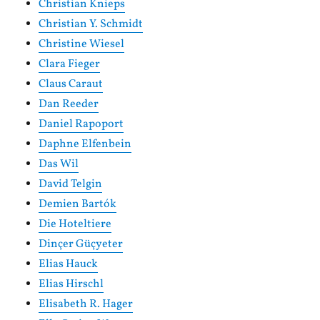
Christian Knieps
Christian Y. Schmidt
Christine Wiesel
Clara Fieger
Claus Caraut
Dan Reeder
Daniel Rapoport
Daphne Elfenbein
Das Wil
David Telgin
Demien Bartók
Die Hoteltiere
Dinçer Güçyeter
Elias Hauck
Elias Hirschl
Elisabeth R. Hager