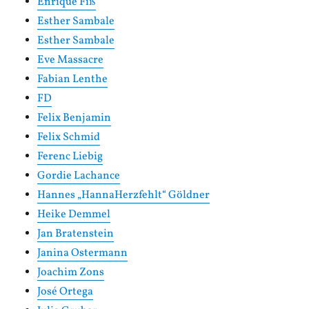
Enrique Fiß
Esther Sambale
Esther Sambale
Eve Massacre
Fabian Lenthe
FD
Felix Benjamin
Felix Schmid
Ferenc Liebig
Gordie Lachance
Hannes „HannaHerzfehlt“ Göldner
Heike Demmel
Jan Bratenstein
Janina Ostermann
Joachim Zons
José Ortega