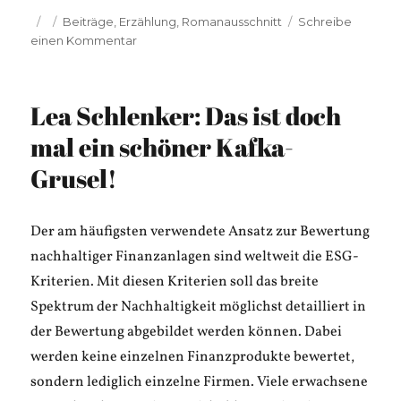
Veröffentlicht
Kategorien
Beiträge
,
Erzählung
,
Romanausschnitt
Schreibe
am
zu
einen Kommentar
Anne
D.
Plau:
Lea Schlenker: Das ist doch
Der
Großsprecher
mal ein schöner Kafka-
Grusel!
Der am häufigsten verwendete Ansatz zur Bewertung
nachhaltiger Finanzanlagen sind weltweit die ESG-
Kriterien. Mit diesen Kriterien soll das breite
Spektrum der Nachhaltigkeit möglichst detailliert in
der Bewertung abgebildet werden können. Dabei
werden keine einzelnen Finanzprodukte bewertet,
sondern lediglich einzelne Firmen. Viele erwachsene