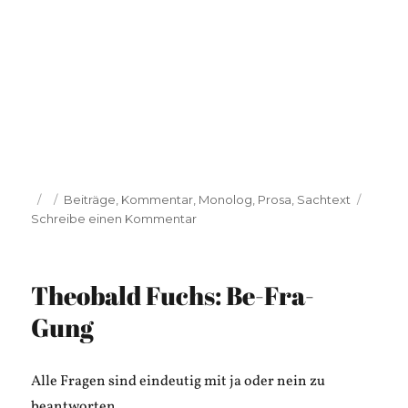
Veröffentlicht
Kategorien
Beiträge
,
Kommentar
,
Monolog
,
Prosa
,
Sachtext
am
zu
Schreibe einen Kommentar
Lea
Schlenker:
Das
Theobald Fuchs: Be-Fra-
ist
doch
Gung
mal
ein
schöner
Alle Fragen sind eindeutig mit ja oder nein zu
Kafka-
beantworten.