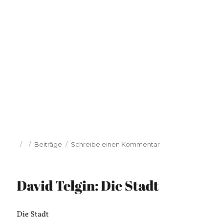
Veröffentlicht
Kategorien
zu
Beiträge
Schreibe einen Kommentar
am
Theobald
Fuchs:
Be-
David Telgin: Die Stadt
Fra-
Gung
Die Stadt