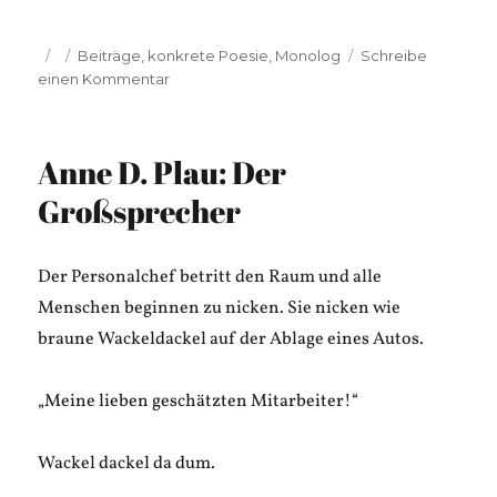
Veröffentlicht
Kategorien
Beiträge
,
konkrete Poesie
,
Monolog
Schreibe
am
zu
einen Kommentar
Katrin
Rauch:
Bodenstudien
Anne D. Plau: Der
und
Bier
Großsprecher
Der Personalchef betritt den Raum und alle
Menschen beginnen zu nicken. Sie nicken wie
braune Wackeldackel auf der Ablage eines Autos.
„Meine lieben geschätzten Mitarbeiter!“
Wackel dackel da dum.