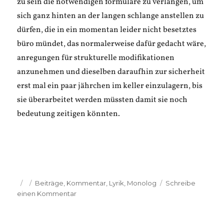
zu sein die notwendigen formulare zu verlangen, um
sich ganz hinten an der langen schlange anstellen zu
dürfen, die in ein momentan leider nicht besetztes
büro mündet, das normalerweise dafür gedacht wäre,
anregungen für strukturelle modifikationen
anzunehmen und dieselben daraufhin zur sicherheit
erst mal ein paar jährchen im keller einzulagern, bis
sie überarbeitet werden müssten damit sie noch
bedeutung zeitigen könnten.
Veröffentlicht
Kategorien
Beiträge
,
Kommentar
,
Lyrik
,
Monolog
Schreibe
am
zu
einen Kommentar
blumenleere:
stabilität