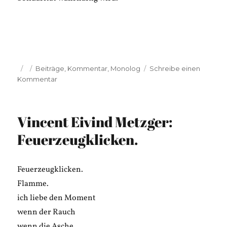
Veröffentlicht
Kategorien
Beiträge
,
Kommentar
,
Monolog
Schreibe einen
am
zu
Kommentar
Peter
Momberg:
Ich
Vincent Eivind Metzger:
möchte
mich
Feuerzeugklicken.
vor
euch
öffnen
Feuerzeugklicken.
Flamme.
ich liebe den Moment
wenn der Rauch
wenn die Asche