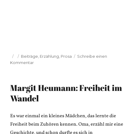
Veröffentlicht
Kategorien
Beiträge
,
Erzählung
,
Prosa
Schreibe einen
am
zu
Kommentar
Lea
Schlenker:
Der
Margit Heumann: Freiheit im
Kaiman
Wandel
Es war einmal ein kleines Mädchen, das lernte die
Freiheit beim Zuhören kennen. Oma, erzähl mir eine
Geschichte, und schon durfte es sich in