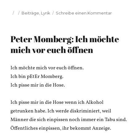
Veröffentlicht
Kategorien
zu
Beiträge
,
Lyrik
Schreibe einen Kommentar
am
Zeha
Schmidtke:
Ein
Peter Momberg: Ich möchte
Tag
vor
mich vor euch öffnen
dem
Abend
Ich möchte mich vor euch öffnen.
Ich bin pEtEr Momberg.
Ich pisse mir in die Hose.
Ich pisse mir in die Hose wenn ich Alkohol
getrunken habe. Ich werde diskriminiert, weil
Männer die sich einpissen noch immer ein Tabu sind.
Öffentliches einpissen, ihr bekommt Anzeige.