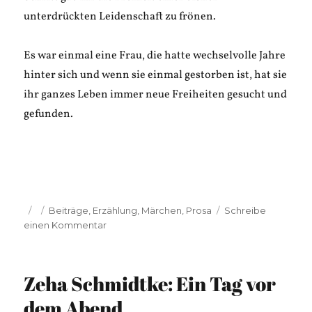
unterdrückten Leidenschaft zu frönen.
Es war einmal eine Frau, die hatte wechselvolle Jahre
hinter sich und wenn sie einmal gestorben ist, hat sie
ihr ganzes Leben immer neue Freiheiten gesucht und
gefunden.
Veröffentlicht
Kategorien
Beiträge
,
Erzählung
,
Märchen
,
Prosa
Schreibe
am
zu
einen Kommentar
Margit
Heumann:
Freiheit
Zeha Schmidtke: Ein Tag vor
im
Wandel
dem Abend