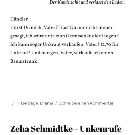
Der Kunde zahlt und verlässt den Laden.
Händler
Hörst Du mich, Vater? Hast Du mir nicht immer
gesagt, ich würde nie zum Gemüsehändler taugen?
Ich kann sogar Unkraut verkaufen, Vater! 12,70 für
Unkraut! Und morgen, Vater, verkaufe ich einen
Baumstrunk!
Veröffentlicht
Kategorien
zu
Beiträge
,
Drama
Schreibe einen Kommentar
am
Zeha
Schmidtke
1.10.
Zeha Schmidtke – Unkenrufe
Gärtnervat