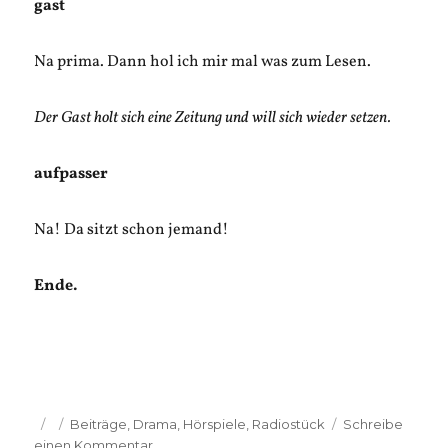
gast
Na prima. Dann hol ich mir mal was zum Lesen.
Der Gast holt sich eine Zeitung und will sich wieder setzen.
aufpasser
Na! Da sitzt schon jemand!
Ende.
Veröffentlicht
Kategorien
Beiträge
,
Drama
,
Hörspiele
,
Radiostück
Schreibe
am
zu
einen Kommentar