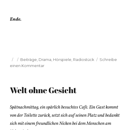
Ende.
Veröffentlicht
Kategorien
Beiträge
,
Drama
,
Hörspiele
,
Radiostück
Schreibe
am
zu
einen Kommentar
Zeha
Schmidtke:
Wohnungstausch
Welt ohne Gesicht
Spätnachmittag, ein spärlich besuchtes Cafè. Ein Gast kommt
von der Toilette zurück, setzt sich auf seinen Platz und bedankt
sich mit einem freundlichen Nicken bei dem Menschen am