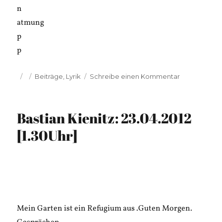
n
atmung
p
p
Veröffentlicht
Kategorien
zu
Beiträge
,
Lyrik
Schreibe einen Kommentar
am
Bastian
Kienitz:
24.02.16
Bastian Kienitz: 23.04.2012
[0.00
Uhr]
[1.30Uhr]
Mein Garten ist ein Refugium aus .Guten Morgen.