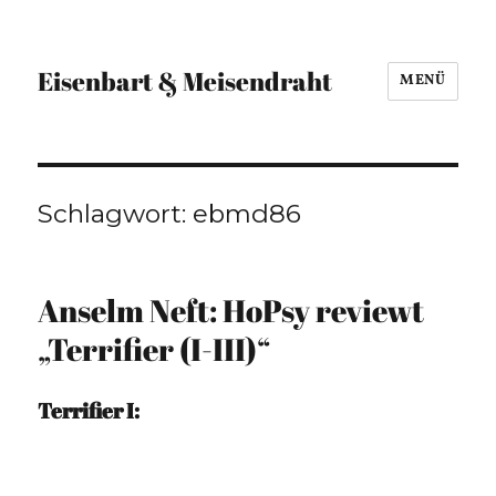
Eisenbart & Meisendraht
MENÜ
Schlagwort:
ebmd86
Anselm Neft: HoPsy reviewt
„Terrifier (I-III)“
Terrifier I: