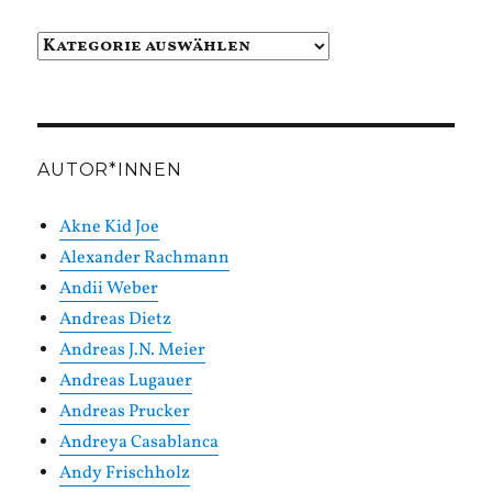
Beiträge
in
Kategorien
AUTOR*INNEN
Akne Kid Joe
Alexander Rachmann
Andii Weber
Andreas Dietz
Andreas J.N. Meier
Andreas Lugauer
Andreas Prucker
Andreya Casablanca
Andy Frischholz