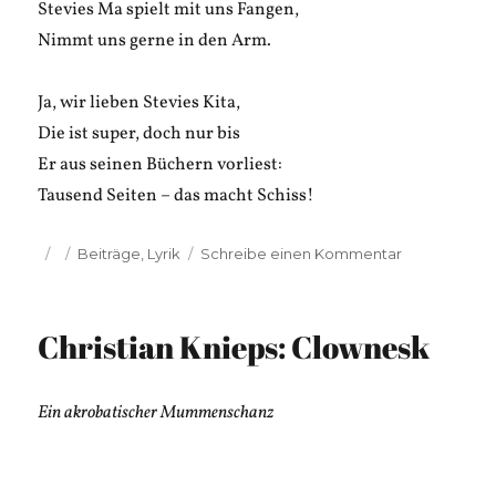
Stevies Ma spielt mit uns Fangen,
Nimmt uns gerne in den Arm.
Ja, wir lieben Stevies Kita,
Die ist super, doch nur bis
Er aus seinen Büchern vorliest:
Tausend Seiten – das macht Schiss!
Veröffentlicht
Kategorien
zu
Beiträge
,
Lyrik
Schreibe einen Kommentar
am
Carsten
Stephan:
Kindergarte
Christian Knieps: Clownesk
Steve
Markus
Ein akrobatischer Mummenschanz