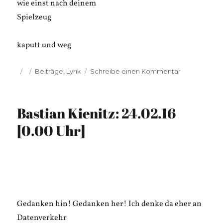
wie einst nach deinem
Spielzeug
kaputt und weg
Veröffentlicht
Kategorien
zu
Beiträge
,
Lyrik
Schreibe einen Kommentar
am
Bastian
Kienitz:
Midas
Bastian Kienitz: 24.02.16
[0.00 Uhr]
Gedanken hin! Gedanken her! Ich denke da eher an
Datenverkehr