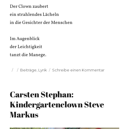
Der Clown zaubert
ein strahlendes Lächeln
in die Gesichter der Menschen
Im Augenblick
der Leichtigkeit
tanzt die Manege.
Veröffentlicht
Kategorien
zu
Beiträge
,
Lyrik
Schreibe einen Kommentar
am
David
Telgin:
Clown
Carsten Stephan:
Und
Magier
Kindergartenclown Steve
Markus