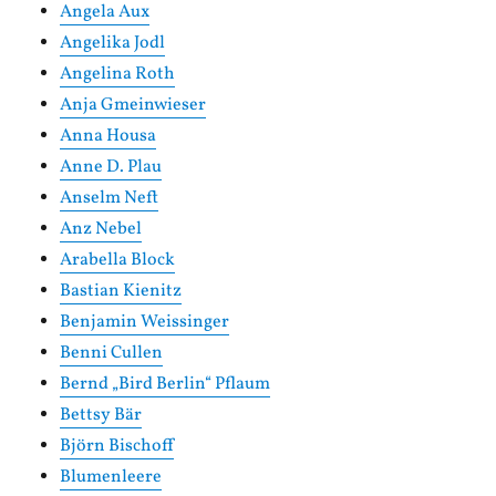
Angela Aux
Angelika Jodl
Angelina Roth
Anja Gmeinwieser
Anna Housa
Anne D. Plau
Anselm Neft
Anz Nebel
Arabella Block
Bastian Kienitz
Benjamin Weissinger
Benni Cullen
Bernd „Bird Berlin“ Pflaum
Bettsy Bär
Björn Bischoff
Blumenleere