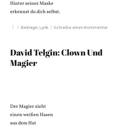
Hinter seiner Maske
erkennst du dich selbst.
Veröffentlicht
Kategorien
zu
Beiträge
,
Lyrik
Schreibe einen Kommentar
am
David
Telgin:
Der
David Telgin: Clown Und
Clown
Magier
Der Magier zieht
einen weißen Hasen
aus dem Hut