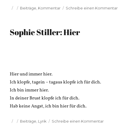
Veröffentlicht
Kategorien
zu
Beiträge
,
Kommentar
Schreibe einen Kommentar
am
Anse
Neft:
HoPs
Sophie Stiller: Hier
revie
„Terri
(I-
III)“
Hier und immer hier.
Ich klopfe, tagein – tagaus klopfe ich für dich.
Ich bin immer hier.
In deiner Brust klopfe ich für dich.
Hab keine Angst, ich bin hier für dich.
Veröffentlicht
Kategorien
zu
Beiträge
,
Lyrik
Schreibe einen Kommentar
am
Sophie