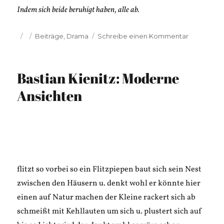
Indem sich beide beruhigt haben, alle ab.
Veröffentlicht
Kategorien
zu
Beiträge
,
Drama
Schreibe einen Kommentar
am
Christian
Knieps:
Clownesk
Bastian Kienitz: Moderne
Ansichten
flitzt so vorbei so ein Flitzpiepen baut sich sein Nest
zwischen den Häusern u. denkt wohl er könnte hier
einen auf Natur machen der Kleine rackert sich ab
schmeißt mit Kehllauten um sich u. plustert sich auf