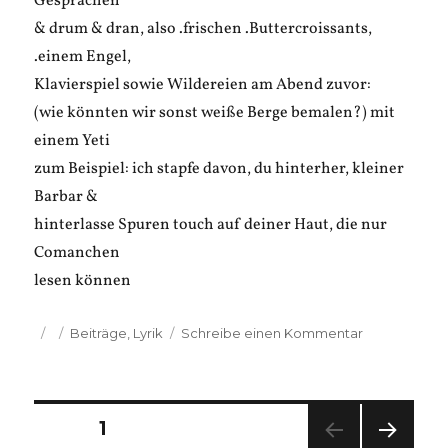
Gesprächen
& drum & dran, also .frischen .Buttercroissants,
.einem Engel,
Klavierspiel sowie Wildereien am Abend zuvor:
(wie könnten wir sonst weiße Berge bemalen?) mit
einem Yeti
zum Beispiel: ich stapfe davon, du hinterher, kleiner
Barbar &
hinterlasse Spuren touch auf deiner Haut, die nur
Comanchen
lesen können
Veröffentlicht
Kategorien
zu
Beiträge
,
Lyrik
Schreibe einen Kommentar
am
Bastian
Kienitz:
23.04.2012
Seitennummerierung
[1.30Uhr]
SEITE
1