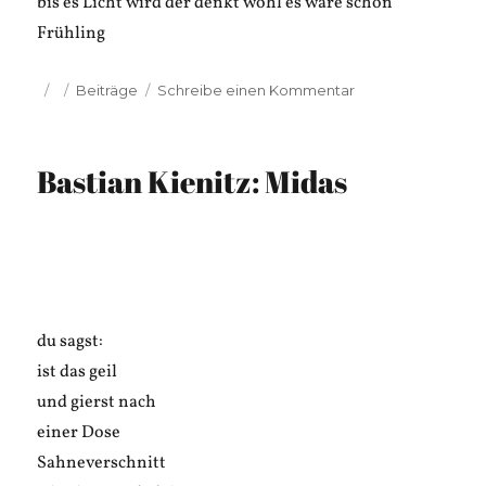
bis es Licht wird der denkt wohl es wäre schon
Frühling
Veröffentlicht
Kategorien
zu
Beiträge
Schreibe einen Kommentar
am
Bastian
Kienitz:
Moderne
Bastian Kienitz: Midas
Ansichten
du sagst:
ist das geil
und gierst nach
einer Dose
Sahneverschnitt