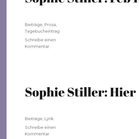
Veröffentlicht
Kategorien
Beiträge
,
Prosa
,
am
Tagebucheintrag
Schreibe einen
zu
Kommentar
Sophie
Stiller:
Feb
10
Sophie Stiller: Hier
Veröffentlicht
Kategorien
Beiträge
,
Lyrik
am
Schreibe einen
zu
Kommentar