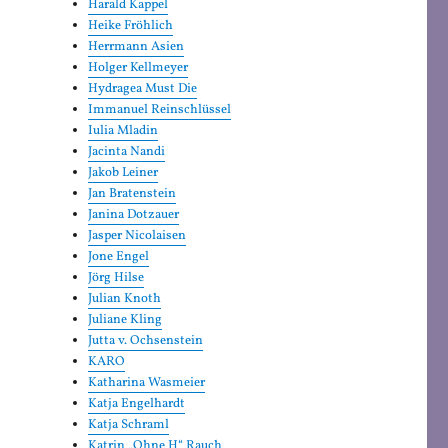
Harald Kappel
Heike Fröhlich
Herrmann Asien
Holger Kellmeyer
Hydragea Must Die
Immanuel Reinschlüssel
Iulia Mladin
Jacinta Nandi
Jakob Leiner
Jan Bratenstein
Janina Dotzauer
Jasper Nicolaisen
Jone Engel
Jörg Hilse
Julian Knoth
Juliane Kling
Jutta v. Ochsenstein
KARO
Katharina Wasmeier
Katja Engelhardt
Katja Schraml
Katrin „Ohne H“ Rauch