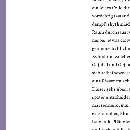
Musik, Musik, jub
Stiller:
ein leises Cello d
Ein
Musikchen
vorsichtig tastend
dampft rhythmisch
Raum durchsaust wi
herbei, etwas clo
gemeinschaftliche
Xylophon, welches
Gejubel und Geja
sich selbstbewuss
eine Riesenmusch
Dieser sehr überr
später entscheide
mal rennend, mal 
es, summt es, kling
tanzende Pflänzle