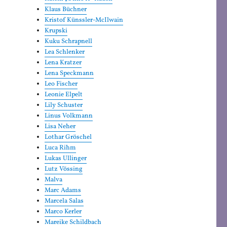
Klaus Büchner
Kristof Künssler-McIlwain
Krupski
Kuku Schrapnell
Lea Schlenker
Lena Kratzer
Lena Speckmann
Leo Fischer
Leonie Elpelt
Lily Schuster
Linus Volkmann
Lisa Neher
Lothar Gröschel
Luca Rihm
Lukas Ullinger
Lutz Vössing
Malva
Marc Adams
Marcela Salas
Marco Kerler
Mareike Schildbach