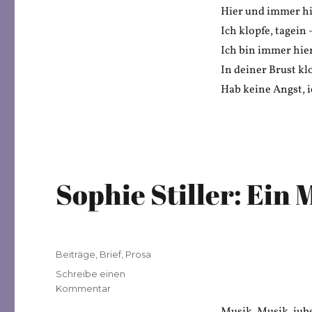
Sophie
Hier und immer hi
Stiller:
Ich klopfe, tagein 
Hier
Ich bin immer hier
In deiner Brust klo
Hab keine Angst, ic
Sophie Stiller: Ein
Veröffentlicht
Kategorien
Beiträge
,
Brief
,
Prosa
am
Schreibe einen
zu
Kommentar
Sophie