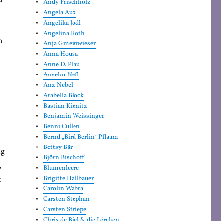
h
Andy Frischholz
Angela Aux
Angelika Jodl
Angelina Roth
n
Anja Gmeinwieser
Anna Housa
Anne D. Plau
Anselm Neft
Anz Nebel
Arabella Block
Bastian Kienitz
n
Benjamin Weissinger
Benni Cullen
Bernd „Bird Berlin“ Pflaum
Bettsy Bär
ig
Björn Bischoff
,
Blumenleere
t
Brigitte Hallbauer
Carolin Wabra
Carsten Stephan
Carsten Striepe
Chris de Biel & die Lërchen