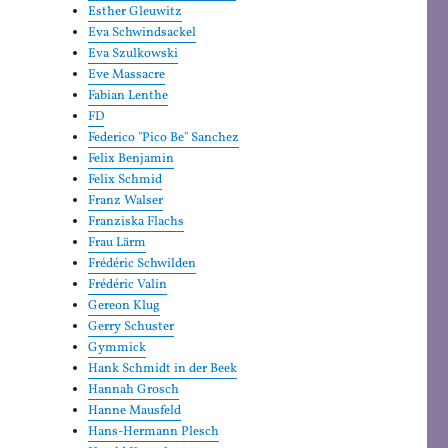
Esther Gleuwitz
Eva Schwindsackel
Eva Szulkowski
Eve Massacre
Fabian Lenthe
FD
Federico "Pico Be" Sanchez
Felix Benjamin
Felix Schmid
Franz Walser
Franziska Flachs
Frau Lärm
Frédéric Schwilden
Frédéric Valin
Gereon Klug
Gerry Schuster
Gymmick
Hank Schmidt in der Beek
Hannah Grosch
Hanne Mausfeld
Hans-Hermann Plesch