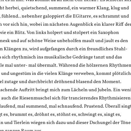
elt es in mir. Was kommt da an mein Ohr heran? Es schlecht sic
icht herbei, quietschend, summend, ein warmer Klang, klug und
, fühlend.. nebenher galoppiert die EGitarre, es schrammt und
 vor sich hin, wobei im nächsten Augenblick ein klarer Riff de
e ein Blitz. Von links holpert und stolpert ein Saxophon
wnesk und auf schöne Weise unbeholfen mault und jault es den
n Klängen zu, wird aufgefangen durch ein freundliches Stuhl-
 sich rhythmisch ins musikalische Gedränge tanzt und das
ule mal unter- mal übermalt. Während die hölzernen Rhythme
t und ungestüm in die vielen Klänge verweben, kommt plötzlich
el zutage und durchbricht dröhnend blasend den Moment.
aschende Auftritt bringt mich zum Lächeln und Jubeln. Ein wen
t auch die Riesenmuschel sich für trancierendes Rhythmisieren
laufend, mal summend, mal schnaufend. Prustend. Überall sing
t es, brummt es, dröhnt es, stöhnt es, schwingt es, singt es,
in und Tierlein wiegen sich dazu und dieser Dschungel der Töne