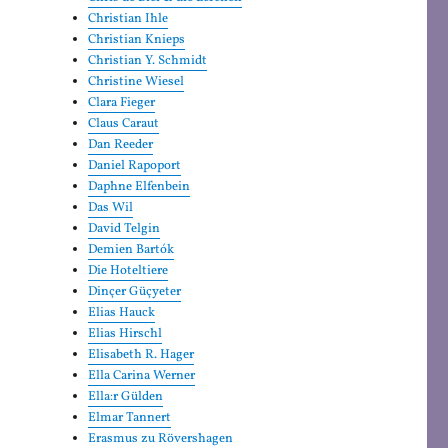
Christian Ihle
Christian Knieps
Christian Y. Schmidt
Christine Wiesel
Clara Fieger
Claus Caraut
Dan Reeder
Daniel Rapoport
Daphne Elfenbein
Das Wil
David Telgin
Demien Bartók
Die Hoteltiere
Dinçer Güçyeter
Elias Hauck
Elias Hirschl
Elisabeth R. Hager
Ella Carina Werner
Ella:r Gülden
Elmar Tannert
Erasmus zu Rövershagen