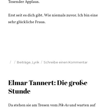
Tosender Applaus.
Erst seit es dich gibt. Wie niemals zuvor. Ich bin eine
sehr glückliche Fraus.
Veröffentlicht
Kategorien
zu
Beiträge
,
Lyrik
Schreibe einen Kommentar
am
Arabella
Block:
Liebe
Elmar Tannert: Die große
lügen
Stunde
Da stehen sie am Tresen vom
Pik-As
und warten auf