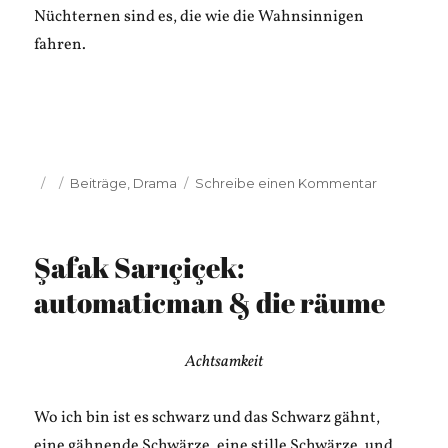
Nüchternen sind es, die wie die Wahnsinnigen
fahren.
Veröffentlicht
Kategorien
zu
Beiträge
,
Drama
Schreibe einen Kommentar
am
Elmar
Tannert:
Die
Şafak Sarıçiçek:
große
Stunde
automaticman & die räume
Achtsamkeit
Wo ich bin ist es schwarz und das Schwarz gähnt,
eine gähnende Schwärze, eine stille Schwärze, und