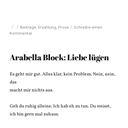
Veröffentlicht
Kategorien
Beiträge
,
Erzählung
,
Prosa
Schreibe einen
am
zu
Kommentar
Margret
Bernreuther:
Lügen
Arabella Block: Liebe lügen
Es geht mir gut. Alles klar, kein Problem. Nein, nein,
das
macht mir nichts aus.
Geh du ruhig alleine. Ich hab eh zu tun. Du weisst,
ich bin gern mal zuhaus.