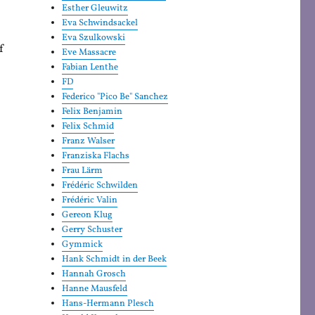
Esther Gleuwitz
Eva Schwindsackel
Eva Szulkowski
f
Eve Massacre
Fabian Lenthe
FD
Federico "Pico Be" Sanchez
Felix Benjamin
Felix Schmid
Franz Walser
Franziska Flachs
Frau Lärm
Frédéric Schwilden
Frédéric Valin
Gereon Klug
Gerry Schuster
Gymmick
Hank Schmidt in der Beek
Hannah Grosch
Hanne Mausfeld
Hans-Hermann Plesch