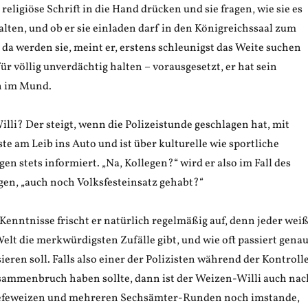
religiöse Schrift in die Hand drücken und sie fragen, wie sie es
lten, und ob er sie einladen darf in den Königreichssaal zum
da werden sie, meint er, erstens schleunigst das Weite suchen
ür völlig unverdächtig halten – vorausgesetzt, er hat sein
 im Mund.
li? Der steigt, wenn die Polizeistunde geschlagen hat, mit
te am Leib ins Auto und ist über kulturelle wie sportliche
n stets informiert. „Na, Kollegen?“ wird er also im Fall des
gen, „auch noch Volksfesteinsatz gehabt?“
Kenntnisse frischt er natürlich regelmäßig auf, denn jeder wei
 Welt die merkwürdigsten Zufälle gibt, und wie oft passiert gena
sieren soll. Falls also einer der Polizisten während der Kontroll
sammenbruch haben sollte, dann ist der Weizen-Willi auch nac
feweizen und mehreren Sechsämter-Runden noch imstande,