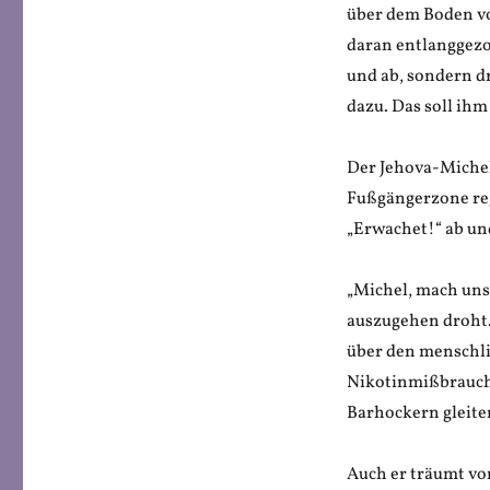
über dem Boden vo
daran entlanggezo
und ab, sondern d
dazu. Das soll ih
Der Jehova-Miche
Fußgängerzone re
„Erwachet!“ ab und
„Michel, mach uns 
auszugehen droht.
über den menschli
Nikotinmißbrauch
Barhockern gleite
Auch er träumt vo