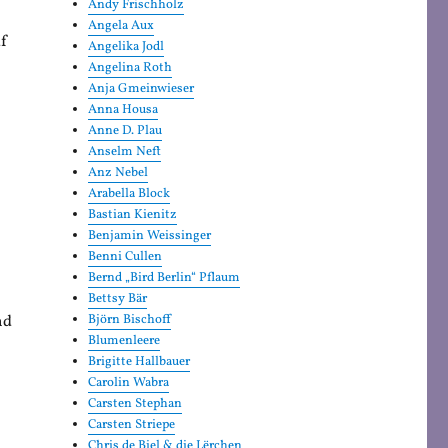
Andy Frischholz
Angela Aux
uf
Angelika Jodl
Angelina Roth
Anja Gmeinwieser
Anna Housa
Anne D. Plau
Anselm Neft
Anz Nebel
Arabella Block
Bastian Kienitz
Benjamin Weissinger
Benni Cullen
Bernd „Bird Berlin“ Pflaum
Bettsy Bär
nd
Björn Bischoff
Blumenleere
Brigitte Hallbauer
Carolin Wabra
Carsten Stephan
Carsten Striepe
Chris de Biel & die Lërchen