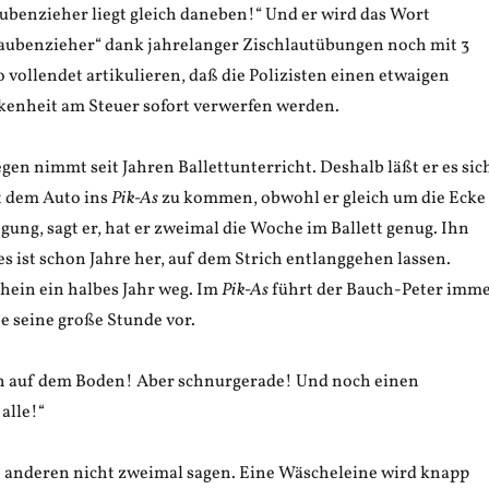
ubenzieher liegt gleich daneben!“ Und er wird das Wort
aubenzieher“ dank jahrelanger Zischlautübungen noch mit 3
o vollendet artikulieren, daß die Polizisten einen etwaigen
kenheit am Steuer sofort verwerfen werden.
en nimmt seit Jahren Ballettunterricht. Deshalb läßt er es sic
t dem Auto ins
Pik-As
zu kommen, obwohl er gleich um die Ecke
ung, sagt er, hat er zweimal die Woche im Ballett genug. Ihn
es ist schon Jahre her, auf dem Strich entlanggehen lassen.
hein ein halbes Jahr weg. Im
Pik-As
führt der Bauch-Peter imm
e seine große Stunde vor.
ch auf dem Boden! Aber schnurgerade! Und noch einen
alle!“
ie anderen nicht zweimal sagen. Eine Wäscheleine wird knapp