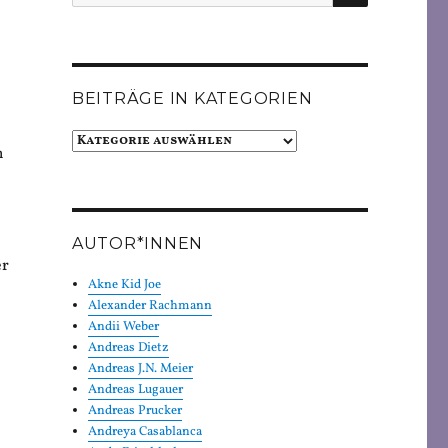
nach:
BEITRÄGE IN KATEGORIEN
Beiträge
h
in
Kategorien
AUTOR*INNEN
er
Akne Kid Joe
Alexander Rachmann
Andii Weber
Andreas Dietz
Andreas J.N. Meier
Andreas Lugauer
Andreas Prucker
Andreya Casablanca