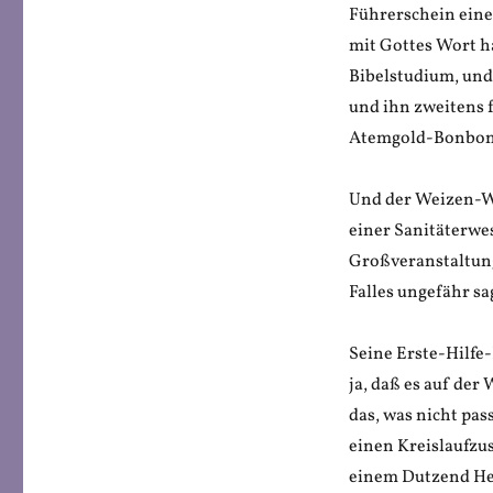
Führerschein eine 
mit Gottes Wort ha
Bibelstudium, und 
und ihn zweitens f
Atemgold-Bonbon
Und der Weizen-Wil
einer Sanitäterwes
Großveranstaltunge
Falles ungefähr sa
Seine Erste-Hilfe-
ja, daß es auf der
das, was nicht pas
einen Kreislaufzu
einem Dutzend He