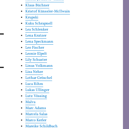
Klaus Büchner
Kristof Künssler-McIlwain
Krupski
Kuku Schrapnell
Lea Schlenker
Lena Kratzer
Lena Speckmann
Leo Fischer
Leonie Elpelt
Lily Schuster
Linus Volkmann
Lisa Neher
Lothar Gröschel
Luca Rihm
Lukas Ullinger
Lutz Vössing
Malva
Marc Adams
Marcela Salas
Marco Kerler
Mareike Schildbach