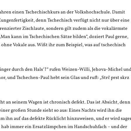
 Jahren einen Tschechischkurs an der Volkshochschule. Damit
 Zungenfertigkeit, denn Tschechisch verfügt nicht nur über eine
renzierter Zischlaute, sondern gilt zudem als die vokalärmste
„Man kann im Tschechischen Sätze bilden“, doziert Paul gerne,
ohne Vokale aus. Wißt ihr zum Beispiel, was auf tschechisch
Finger durch den Hals‘?“ rufen Weizen-Willi, Jehova-Michel un
r, und Tschechen-Paul hebt sein Glas und ruft: „Strč prst skrz
ht an seinem Wagen ist chronisch defekt. Das ist Absicht, denn
einer großen Stunde sieht so aus: Eines Nachts wird ihn die
um ihn auf das defekte Rücklicht hinzuweisen, und er wird sage
h hab immer ein Ersatzlämpchen im Handschuhfach – und der