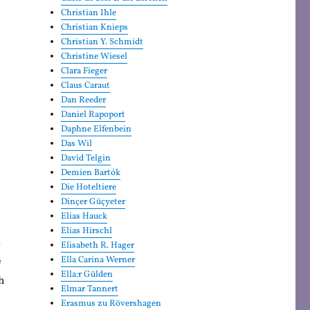
Christian Ihle
Christian Knieps
Christian Y. Schmidt
Christine Wiesel
Clara Fieger
Claus Caraut
Dan Reeder
Daniel Rapoport
Daphne Elfenbein
Das Wil
David Telgin
Demien Bartók
Die Hoteltiere
Dinçer Güçyeter
Elias Hauck
ß
Elias Hirschl
u
Elisabeth R. Hager
e
Ella Carina Werner
Ella:r Gülden
h
Elmar Tannert
Erasmus zu Rövershagen