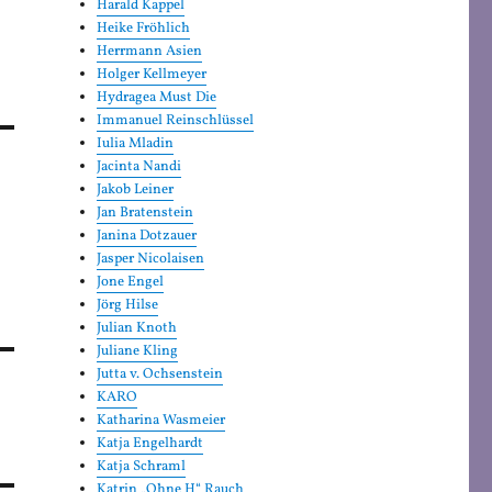
Harald Kappel
Heike Fröhlich
Herrmann Asien
Holger Kellmeyer
Hydragea Must Die
Immanuel Reinschlüssel
Iulia Mladin
Jacinta Nandi
Jakob Leiner
Jan Bratenstein
Janina Dotzauer
Jasper Nicolaisen
Jone Engel
Jörg Hilse
Julian Knoth
Juliane Kling
Jutta v. Ochsenstein
KARO
Katharina Wasmeier
Katja Engelhardt
Katja Schraml
Katrin „Ohne H“ Rauch