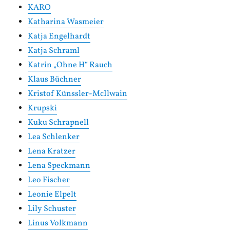
KARO
Katharina Wasmeier
Katja Engelhardt
Katja Schraml
Katrin „Ohne H“ Rauch
Klaus Büchner
Kristof Künssler-McIlwain
Krupski
Kuku Schrapnell
Lea Schlenker
Lena Kratzer
Lena Speckmann
Leo Fischer
Leonie Elpelt
Lily Schuster
Linus Volkmann