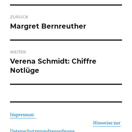
Beitragsnavigation
ZURÜCK
Margret Bernreuther
Vorheriger
Beitrag:
WEITER
Verena Schmidt: Chiffre
Nächster
Beitrag:
Notlüge
Impressum
Hinweise zur
Datenschutzgrundverordnung