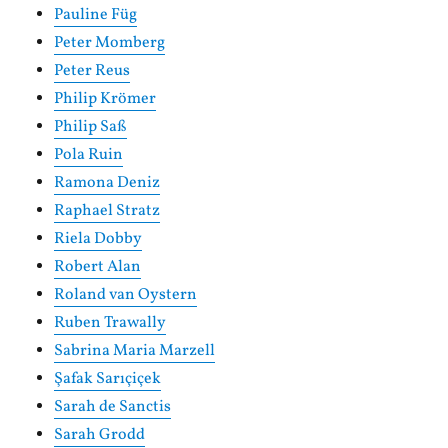
Pauline Füg
Peter Momberg
Peter Reus
Philip Krömer
Philip Saß
Pola Ruin
Ramona Deniz
Raphael Stratz
Riela Dobby
Robert Alan
Roland van Oystern
Ruben Trawally
Sabrina Maria Marzell
Şafak Sarıçiçek
Sarah de Sanctis
Sarah Grodd