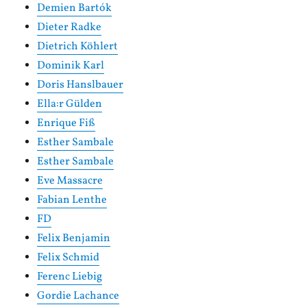
Demien Bartók
Dieter Radke
Dietrich Köhlert
Dominik Karl
Doris Hanslbauer
Ella:r Gülden
Enrique Fiß
Esther Sambale
Esther Sambale
Eve Massacre
Fabian Lenthe
FD
Felix Benjamin
Felix Schmid
Ferenc Liebig
Gordie Lachance