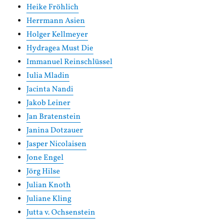
Heike Fröhlich
Herrmann Asien
Holger Kellmeyer
Hydragea Must Die
Immanuel Reinschlüssel
Iulia Mladin
Jacinta Nandi
Jakob Leiner
Jan Bratenstein
Janina Dotzauer
Jasper Nicolaisen
Jone Engel
Jörg Hilse
Julian Knoth
Juliane Kling
Jutta v. Ochsenstein