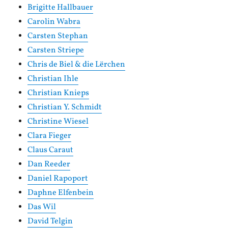
Brigitte Hallbauer
Carolin Wabra
Carsten Stephan
Carsten Striepe
Chris de Biel & die Lërchen
Christian Ihle
Christian Knieps
Christian Y. Schmidt
Christine Wiesel
Clara Fieger
Claus Caraut
Dan Reeder
Daniel Rapoport
Daphne Elfenbein
Das Wil
David Telgin