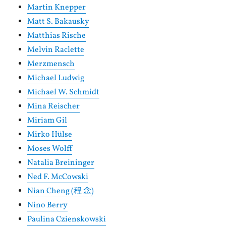
Martin Knepper
Matt S. Bakausky
Matthias Rische
Melvin Raclette
Merzmensch
Michael Ludwig
Michael W. Schmidt
Mina Reischer
Miriam Gil
Mirko Hülse
Moses Wolff
Natalia Breininger
Ned F. McCowski
Nian Cheng (程 念)
Nino Berry
Paulina Czienskowski