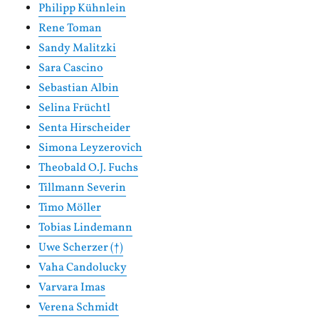
Philipp Kühnlein
Rene Toman
Sandy Malitzki
Sara Cascino
Sebastian Albin
Selina Früchtl
Senta Hirscheider
Simona Leyzerovich
Theobald O.J. Fuchs
Tillmann Severin
Timo Möller
Tobias Lindemann
Uwe Scherzer (†)
Vaha Candolucky
Varvara Imas
Verena Schmidt