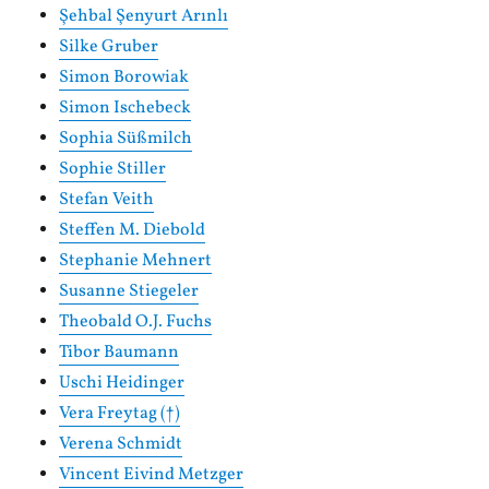
Şehbal Şenyurt Arınlı
Silke Gruber
Simon Borowiak
Simon Ischebeck
Sophia Süßmilch
Sophie Stiller
Stefan Veith
Steffen M. Diebold
Stephanie Mehnert
Susanne Stiegeler
Theobald O.J. Fuchs
Tibor Baumann
Uschi Heidinger
Vera Freytag (†)
Verena Schmidt
Vincent Eivind Metzger