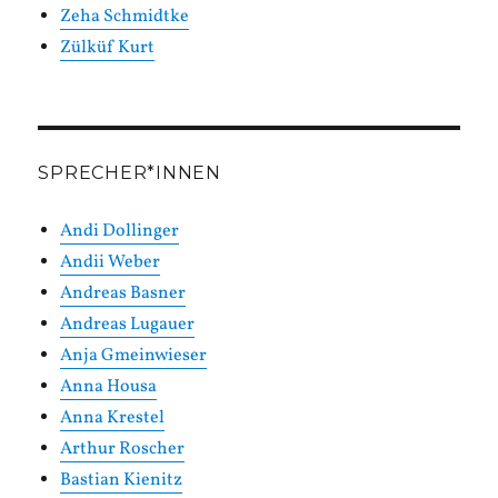
Zeha Schmidtke
Zülküf Kurt
SPRECHER*INNEN
Andi Dollinger
Andii Weber
Andreas Basner
Andreas Lugauer
Anja Gmeinwieser
Anna Housa
Anna Krestel
Arthur Roscher
Bastian Kienitz