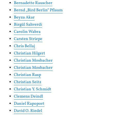
Bernadette Rauscher
Bernd „Bird Berlin“ Pflaum
Beyza Akar
Birgül Sahverdi
Carolin Wabra
Carsten Striepe
Chris Bellaj
Christian Hilgert
Christian Mosbacher
Christian Mosbacher
Christian Rasp
Christian Seitz
Christian Y. Schmidt
Clemens Deindl
Daniel Rapoport
David O. Riedel