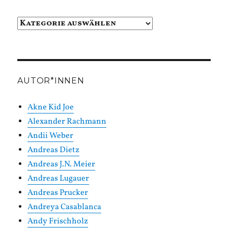
Beiträge
in
Kategorien
AUTOR*INNEN
Akne Kid Joe
Alexander Rachmann
Andii Weber
Andreas Dietz
Andreas J.N. Meier
Andreas Lugauer
Andreas Prucker
Andreya Casablanca
Andy Frischholz