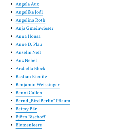
Angela Aux
Angelika Jodl
Angelina Roth
Anja Gmeinwieser
Anna Housa
Anne D. Plau
Anselm Neft
Anz Nebel
Arabella Block
Bastian Kienitz
Benjamin Weissinger
Benni Cullen
Bernd „Bird Berlin“ Pflaum
Bettsy Bär
Björn Bischoff
Blumenleere