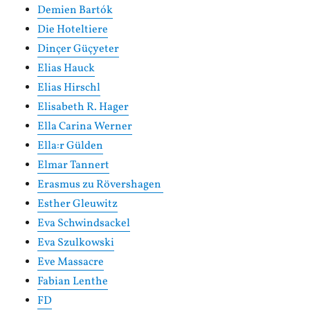
Demien Bartók
Die Hoteltiere
Dinçer Güçyeter
Elias Hauck
Elias Hirschl
Elisabeth R. Hager
Ella Carina Werner
Ella:r Gülden
Elmar Tannert
Erasmus zu Rövershagen
Esther Gleuwitz
Eva Schwindsackel
Eva Szulkowski
Eve Massacre
Fabian Lenthe
FD