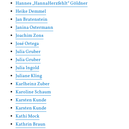
Hannes „HannaHerzfehlt“ Göldner
Heike Demmel
Jan Bratenstein
Janina Ostermann
Joachim Zons
José Ortega
Julia Gruber
Julia Gruber
Julia Ingold
Juliane Kling
Karlheinz Zuber
Karoline Schaum
Karsten Kunde
Karsten Kunde
Kathi Mock
Kathrin Braun