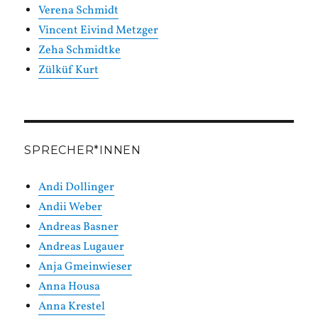
Verena Schmidt
Vincent Eivind Metzger
Zeha Schmidtke
Zülküf Kurt
SPRECHER*INNEN
Andi Dollinger
Andii Weber
Andreas Basner
Andreas Lugauer
Anja Gmeinwieser
Anna Housa
Anna Krestel