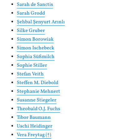
Sarah de Sanctis
Sarah Grodd
Şehbal Şenyurt Arınlı
Silke Gruber
Simon Borowiak
Simon Ischebeck
Sophia Süßmilch
Sophie Stiller
Stefan Veith
Steffen M. Diebold
Stephanie Mehnert
Susanne Stiegeler
Theobald O.J. Fuchs
Tibor Baumann
Uschi Heidinger
Vera Freytag (†)