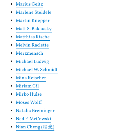
Marius Geitz
Marlene Steidele
Martin Knepper
Matt S. Bakausky
Matthias Rische
Melvin Raclette
Merzmensch
Michael Ludwig
Michael W. Schmidt
Mina Reischer
Miriam Gil
Mirko Hülse
Moses Wolff
Natalia Breininger
Ned F. McCowski
Nian Cheng (程 念)