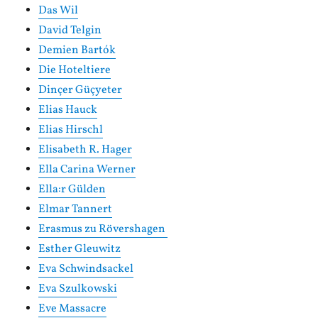
Das Wil
David Telgin
Demien Bartók
Die Hoteltiere
Dinçer Güçyeter
Elias Hauck
Elias Hirschl
Elisabeth R. Hager
Ella Carina Werner
Ella:r Gülden
Elmar Tannert
Erasmus zu Rövershagen
Esther Gleuwitz
Eva Schwindsackel
Eva Szulkowski
Eve Massacre