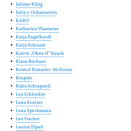
Juliane Kling
Jutta v. Ochsenstein
KARO
Katharina Wasmeier
Katja Engelhardt
Katja Schraml
Katrin „Ohne H“ Rauch
Klaus Büchner
Kristof Künssler-McIlwain
Krupski
Kuku Schrapnell
Lea Schlenker
Lena Kratzer
Lena Speckmann
Leo Fischer
Leonie Elpelt