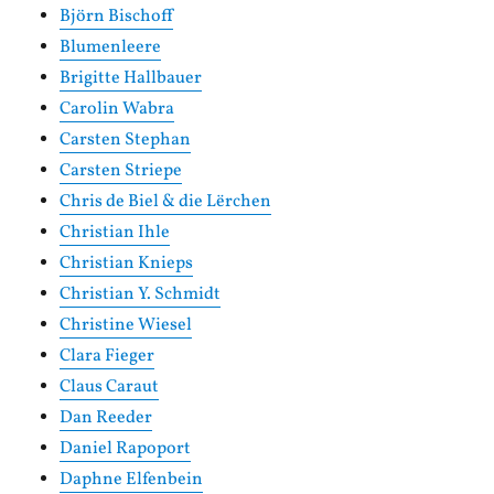
Björn Bischoff
Blumenleere
Brigitte Hallbauer
Carolin Wabra
Carsten Stephan
Carsten Striepe
Chris de Biel & die Lërchen
Christian Ihle
Christian Knieps
Christian Y. Schmidt
Christine Wiesel
Clara Fieger
Claus Caraut
Dan Reeder
Daniel Rapoport
Daphne Elfenbein