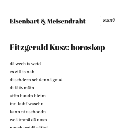
Eisenbart & Meisendraht
MENÜ
Fitzgerald Kusz: horoskop
dä wech is weid
es zill is nah
di schdern schdennä goud
di fäiß mäin
affm buudn bleim
inn kubf waschn
kann nix schoodn
weä immä dä nosn