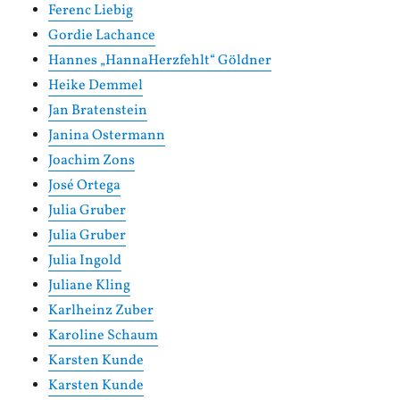
Ferenc Liebig
Gordie Lachance
Hannes „HannaHerzfehlt“ Göldner
Heike Demmel
Jan Bratenstein
Janina Ostermann
Joachim Zons
José Ortega
Julia Gruber
Julia Gruber
Julia Ingold
Juliane Kling
Karlheinz Zuber
Karoline Schaum
Karsten Kunde
Karsten Kunde