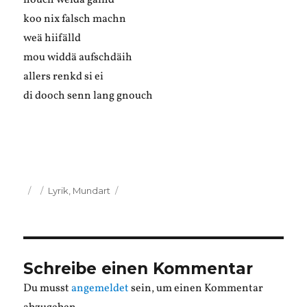
nouch weidä gäihd
koo nix falsch machn
weä hiifälld
mou widdä aufschdäih
allers renkd si ei
di dooch senn lang gnouch
Veröffentlicht
Kategorien
Lyrik
,
Mundart
am
Schreibe einen Kommentar
Du musst
angemeldet
sein, um einen Kommentar