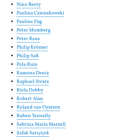
Nino Berry
Paulina Czienskowski
Pauline Füg
Peter Momberg
Peter Reus
Philip Krömer
Philip Saß
Pola Ruin
Ramona Deniz
Raphael Stratz
Riela Dobby
Robert Alan
Roland van Oystern
Ruben Trawally
Sabrina Maria Marzell
Şafak Sarıçiçek