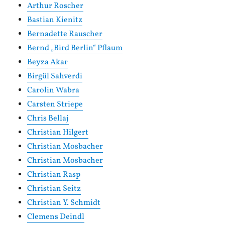
Arthur Roscher
Bastian Kienitz
Bernadette Rauscher
Bernd „Bird Berlin“ Pflaum
Beyza Akar
Birgül Sahverdi
Carolin Wabra
Carsten Striepe
Chris Bellaj
Christian Hilgert
Christian Mosbacher
Christian Mosbacher
Christian Rasp
Christian Seitz
Christian Y. Schmidt
Clemens Deindl