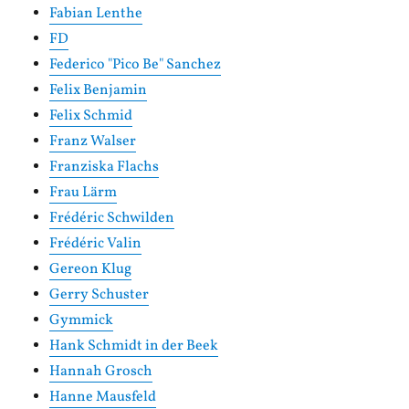
Fabian Lenthe
FD
Federico "Pico Be" Sanchez
Felix Benjamin
Felix Schmid
Franz Walser
Franziska Flachs
Frau Lärm
Frédéric Schwilden
Frédéric Valin
Gereon Klug
Gerry Schuster
Gymmick
Hank Schmidt in der Beek
Hannah Grosch
Hanne Mausfeld