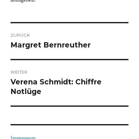
abzugeben.
Beitragsnavigation
ZURÜCK
Margret Bernreuther
Vorheriger
Beitrag:
WEITER
Verena Schmidt: Chiffre
Nächster
Beitrag:
Notlüge
Impressum