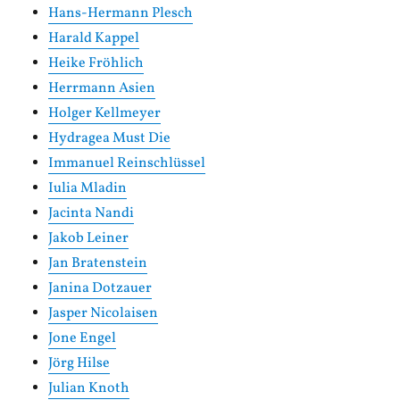
Hans-Hermann Plesch
Harald Kappel
Heike Fröhlich
Herrmann Asien
Holger Kellmeyer
Hydragea Must Die
Immanuel Reinschlüssel
Iulia Mladin
Jacinta Nandi
Jakob Leiner
Jan Bratenstein
Janina Dotzauer
Jasper Nicolaisen
Jone Engel
Jörg Hilse
Julian Knoth