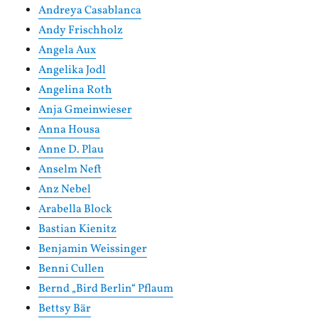
Andreya Casablanca
Andy Frischholz
Angela Aux
Angelika Jodl
Angelina Roth
Anja Gmeinwieser
Anna Housa
Anne D. Plau
Anselm Neft
Anz Nebel
Arabella Block
Bastian Kienitz
Benjamin Weissinger
Benni Cullen
Bernd „Bird Berlin“ Pflaum
Bettsy Bär