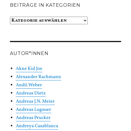
BEITRÄGE IN KATEGORIEN
Beiträge
in
Kategorien
AUTOR*INNEN
Akne Kid Joe
Alexander Rachmann
Andii Weber
Andreas Dietz
Andreas J.N. Meier
Andreas Lugauer
Andreas Prucker
Andreya Casablanca