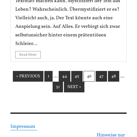
Textblatt machen kann. Mystifiziert der Text das
Leben? Wahrscheinlich. Übermystifiziert er es?
Vielleicht auch, ja. Der Text könnte auch eine
Anspielung sein. Auf Alles. Er verbirgt sich zwar
selbstunsicher hinter einem prätentiösen
Schleier...
Read More
…
…
« PREVIOUS
1
44
45
46
47
48
51
NEXT »
Impressum
Hinweise zur