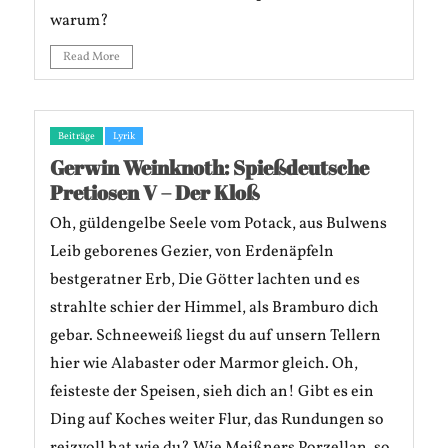
warum?
Read More
Beiträge
Lyrik
Gerwin Weinknoth: Spießdeutsche
Pretiosen V – Der Kloß
Oh, güldengelbe Seele vom Potack, aus Bulwens
Leib geborenes Gezier, von Erdenäpfeln
bestgeratner Erb, Die Götter lachten und es
strahlte schier der Himmel, als Bramburo dich
gebar. Schneeweiß liegst du auf unsern Tellern
hier wie Alabaster oder Marmor gleich. Oh,
feisteste der Speisen, sieh dich an! Gibt es ein
Ding auf Koches weiter Flur, das Rundungen so
reizvoll hat wie du? Wie Meißners Porzellan, so