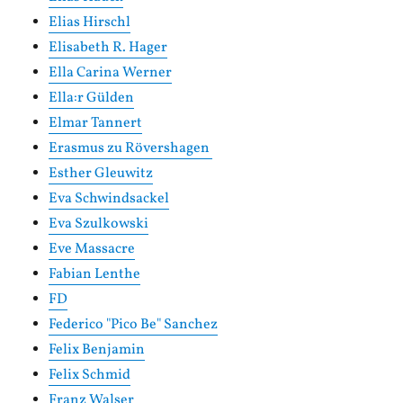
Elias Hirschl
Elisabeth R. Hager
Ella Carina Werner
Ella:r Gülden
Elmar Tannert
Erasmus zu Rövershagen
Esther Gleuwitz
Eva Schwindsackel
Eva Szulkowski
Eve Massacre
Fabian Lenthe
FD
Federico "Pico Be" Sanchez
Felix Benjamin
Felix Schmid
Franz Walser