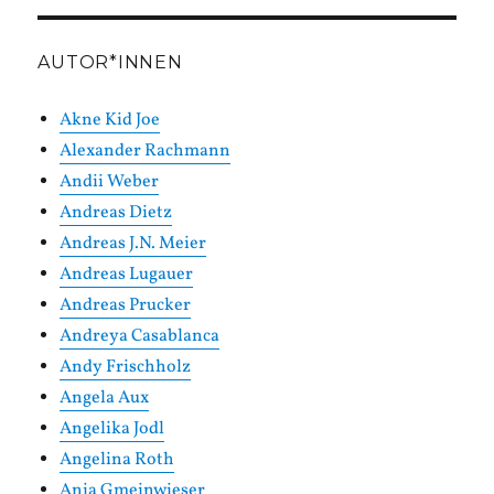
AUTOR*INNEN
Akne Kid Joe
Alexander Rachmann
Andii Weber
Andreas Dietz
Andreas J.N. Meier
Andreas Lugauer
Andreas Prucker
Andreya Casablanca
Andy Frischholz
Angela Aux
Angelika Jodl
Angelina Roth
Anja Gmeinwieser