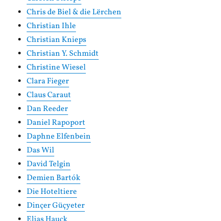
Chris de Biel & die Lërchen
Christian Ihle
Christian Knieps
Christian Y. Schmidt
Christine Wiesel
Clara Fieger
Claus Caraut
Dan Reeder
Daniel Rapoport
Daphne Elfenbein
Das Wil
David Telgin
Demien Bartók
Die Hoteltiere
Dinçer Güçyeter
Elias Hauck