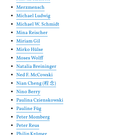
Merzmensch
Michael Ludwig
Michael W. Schmidt
Mina Reischer
Miriam Gil
Mirko Hülse
Moses Wolff
Natalia Breininger
Ned F. McCowski
Nian Cheng (程 念)
Nino Berry
Paulina Czienskowski
Pauline Füg
Peter Momberg
Peter Reus
Philip Krömer