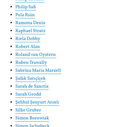
Philip Saß
Pola Ruin
Ramona Deniz
Raphael Stratz
Riela Dobby
Robert Alan
Roland van Oystern
Ruben Trawally
Sabrina Maria Marzell
Şafak Sarıçiçek
Sarah de Sanctis
Sarah Grodd
Şehbal Şenyurt Arınlı
Silke Gruber
Simon Borowiak
Simon Ischebeck