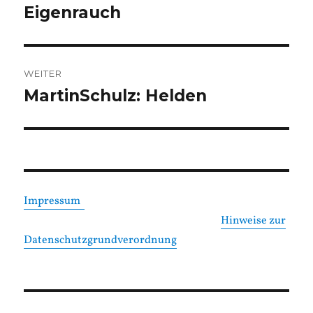
Beitrag:
Eigenrauch
WEITER
MartinSchulz: Helden
Nächster
Beitrag:
Impressum
Hinweise zur
Datenschutzgrundverordnung