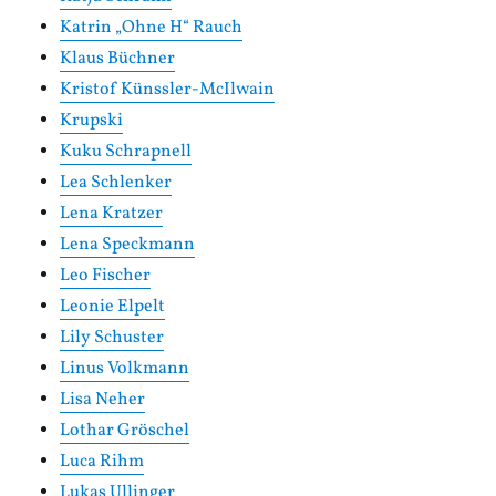
Katrin „Ohne H“ Rauch
Klaus Büchner
Kristof Künssler-McIlwain
Krupski
Kuku Schrapnell
Lea Schlenker
Lena Kratzer
Lena Speckmann
Leo Fischer
Leonie Elpelt
Lily Schuster
Linus Volkmann
Lisa Neher
Lothar Gröschel
Luca Rihm
Lukas Ullinger