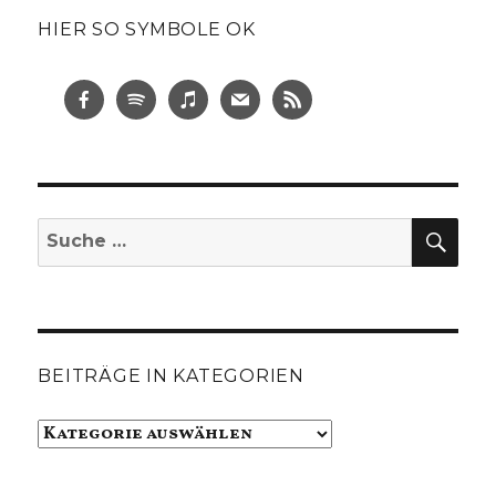
HIER SO SYMBOLE OK
SUC
Suche
nach:
BEITRÄGE IN KATEGORIEN
Beiträge
in
Kategorien