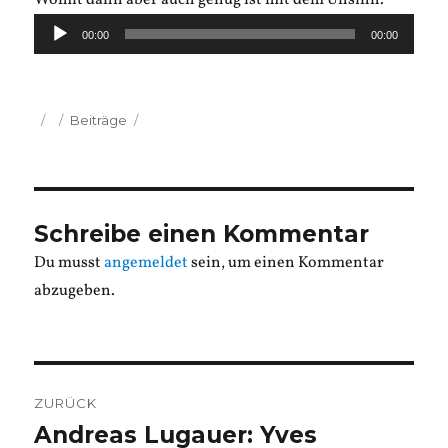
Womit dann aber auch genug ist mit dem Unsinn.
Audio-
00:00
00:00
Player
Veröffentlicht
Kategorien
Beiträge
am
Schreibe einen Kommentar
Du musst
angemeldet
sein, um einen Kommentar
abzugeben.
Beitragsnavigation
ZURÜCK
Andreas Lugauer: Yves
Vorheriger