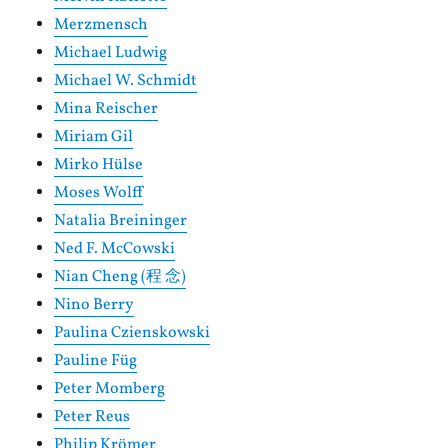
Merzmensch
Michael Ludwig
Michael W. Schmidt
Mina Reischer
Miriam Gil
Mirko Hülse
Moses Wolff
Natalia Breininger
Ned F. McCowski
Nian Cheng (程 念)
Nino Berry
Paulina Czienskowski
Pauline Füg
Peter Momberg
Peter Reus
Philip Krömer