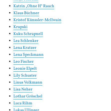
Katrin „Ohne H“ Rauch
Klaus Büchner
Kristof Künssler-McIlwain
Krupski
Kuku Schrapnell
Lea Schlenker
Lena Kratzer
Lena Speckmann
Leo Fischer
Leonie Elpelt
Lily Schuster
Linus Volkmann
Lisa Neher
Lothar Gröschel
Luca Rihm
Lukas Ullinger