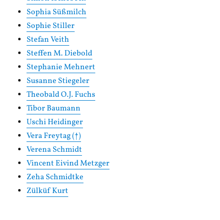
Sophia Süßmilch
Sophie Stiller
Stefan Veith
Steffen M. Diebold
Stephanie Mehnert
Susanne Stiegeler
Theobald O.J. Fuchs
Tibor Baumann
Uschi Heidinger
Vera Freytag (†)
Verena Schmidt
Vincent Eivind Metzger
Zeha Schmidtke
Zülküf Kurt