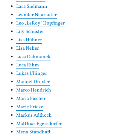
Lara Sielmann
Leander Neurauter
Leo „LeRoy“ Hopfinger
Lily Schuster
Lisa Hübner
Lisa Neher
Luca Ochmonek
Luca Rihm
Lukas Ullinger
Manoel Drexler
Marco Hendrich
Maria Fischer
Marie Fricke
Markus Adlhoch
Matthias Egersdörfer
Mena Standhaft