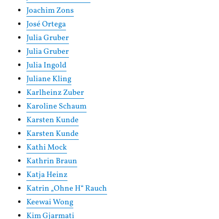
Joachim Zons
José Ortega
Julia Gruber
Julia Gruber
Julia Ingold
Juliane Kling
Karlheinz Zuber
Karoline Schaum
Karsten Kunde
Karsten Kunde
Kathi Mock
Kathrin Braun
Katja Heinz
Katrin „Ohne H“ Rauch
Keewai Wong
Kim Gjarmati