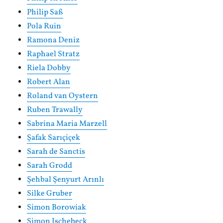
Philip Saß
Pola Ruin
Ramona Deniz
Raphael Stratz
Riela Dobby
Robert Alan
Roland van Oystern
Ruben Trawally
Sabrina Maria Marzell
Şafak Sarıçiçek
Sarah de Sanctis
Sarah Grodd
Şehbal Şenyurt Arınlı
Silke Gruber
Simon Borowiak
Simon Ischebeck