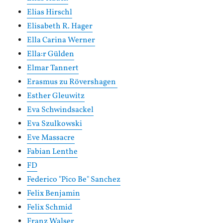
Elias Hirschl
Elisabeth R. Hager
Ella Carina Werner
Ella:r Gülden
Elmar Tannert
Erasmus zu Rövershagen
Esther Gleuwitz
Eva Schwindsackel
Eva Szulkowski
Eve Massacre
Fabian Lenthe
FD
Federico "Pico Be" Sanchez
Felix Benjamin
Felix Schmid
Franz Walser