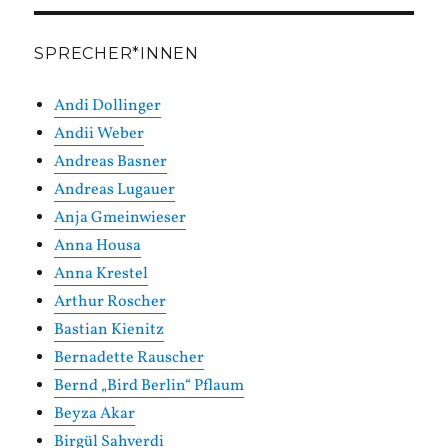
SPRECHER*INNEN
Andi Dollinger
Andii Weber
Andreas Basner
Andreas Lugauer
Anja Gmeinwieser
Anna Housa
Anna Krestel
Arthur Roscher
Bastian Kienitz
Bernadette Rauscher
Bernd „Bird Berlin“ Pflaum
Beyza Akar
Birgül Sahverdi