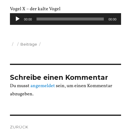
Vogel X – der kalte Vogel
Audio-
00:00
00:00
Player
Veröffentlicht
Kategorien
Beiträge
am
Schreibe einen Kommentar
Du musst
angemeldet
sein, um einen Kommentar
abzugeben.
Beitragsnavigation
ZURÜCK