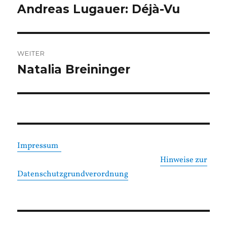
Andreas Lugauer: Déjà-Vu
Vorheriger
Beitrag:
WEITER
Natalia Breininger
Nächster
Beitrag:
Impressum
Hinweise zur
Datenschutzgrundverordnung