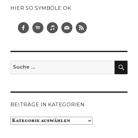
HIER SO SYMBOLE OK
SUC
Suche
nach:
BEITRÄGE IN KATEGORIEN
Beiträge
in
Kategorien