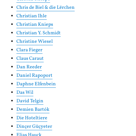
Chris de Biel & die Lërchen
Christian Ihle
Christian Knieps
Christian Y. Schmidt
Christine Wiesel
Clara Fieger
Claus Caraut
Dan Reeder
Daniel Rapoport
Daphne Elfenbein
Das Wil
David Telgin
Demien Bartók
Die Hoteltiere
Dinçer Güçyeter
Elias Hauck