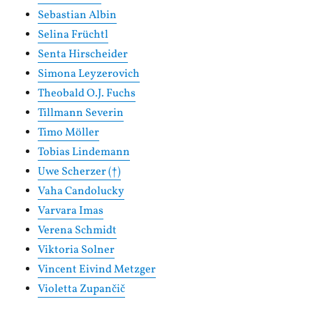
Sebastian Albin
Selina Früchtl
Senta Hirscheider
Simona Leyzerovich
Theobald O.J. Fuchs
Tillmann Severin
Timo Möller
Tobias Lindemann
Uwe Scherzer (†)
Vaha Candolucky
Varvara Imas
Verena Schmidt
Viktoria Solner
Vincent Eivind Metzger
Violetta Zupančič