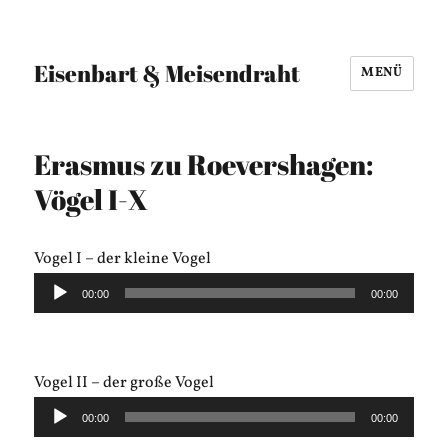
Eisenbart & Meisendraht
MENÜ
Erasmus zu Roevershagen:
Vögel I-X
Vogel I – der kleine Vogel
Audio-
00:00
00:00
Player
Vogel II – der große Vogel
Audio-
00:00
00:00
Player