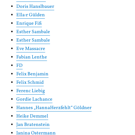
Doris Hanslbauer
Ella:r Gülden
Enrique Fiß
Esther Sambale
Esther Sambale
Eve Massacre
Fabian Lenthe
FD
Felix Benjamin
Felix Schmid
Ferenc Liebig
Gordie Lachance
Hannes „HannaHerzfehlt“ Göldner
Heike Demmel
Jan Bratenstein
Janina Ostermann