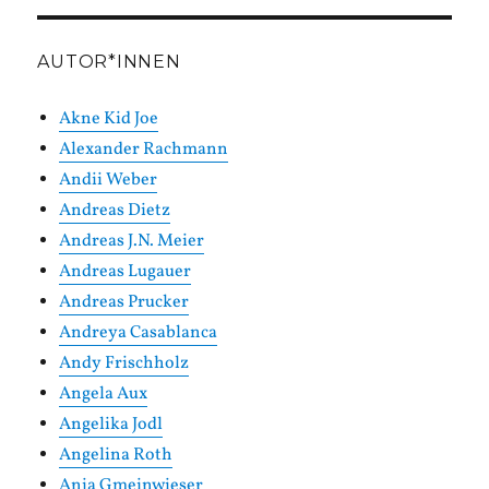
AUTOR*INNEN
Akne Kid Joe
Alexander Rachmann
Andii Weber
Andreas Dietz
Andreas J.N. Meier
Andreas Lugauer
Andreas Prucker
Andreya Casablanca
Andy Frischholz
Angela Aux
Angelika Jodl
Angelina Roth
Anja Gmeinwieser