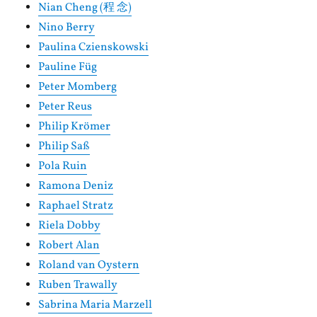
Nian Cheng (程 念)
Nino Berry
Paulina Czienskowski
Pauline Füg
Peter Momberg
Peter Reus
Philip Krömer
Philip Saß
Pola Ruin
Ramona Deniz
Raphael Stratz
Riela Dobby
Robert Alan
Roland van Oystern
Ruben Trawally
Sabrina Maria Marzell