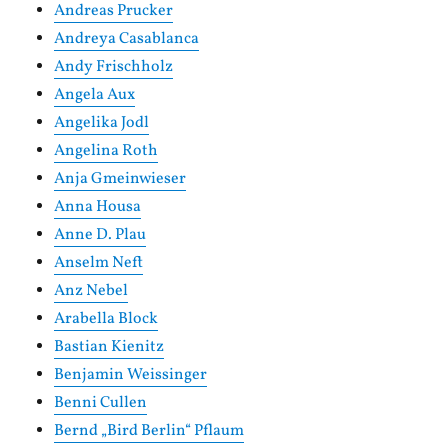
Andreas Prucker
Andreya Casablanca
Andy Frischholz
Angela Aux
Angelika Jodl
Angelina Roth
Anja Gmeinwieser
Anna Housa
Anne D. Plau
Anselm Neft
Anz Nebel
Arabella Block
Bastian Kienitz
Benjamin Weissinger
Benni Cullen
Bernd „Bird Berlin“ Pflaum