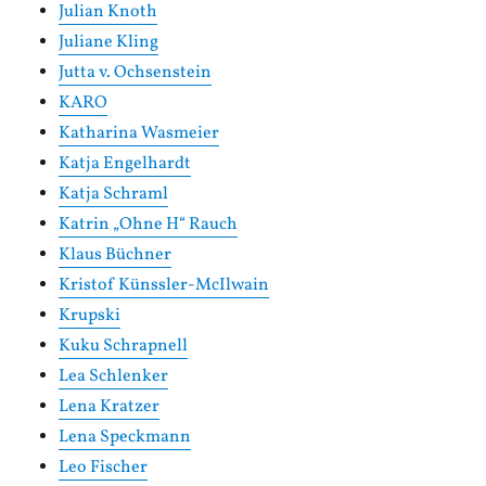
Julian Knoth
Juliane Kling
Jutta v. Ochsenstein
KARO
Katharina Wasmeier
Katja Engelhardt
Katja Schraml
Katrin „Ohne H“ Rauch
Klaus Büchner
Kristof Künssler-McIlwain
Krupski
Kuku Schrapnell
Lea Schlenker
Lena Kratzer
Lena Speckmann
Leo Fischer