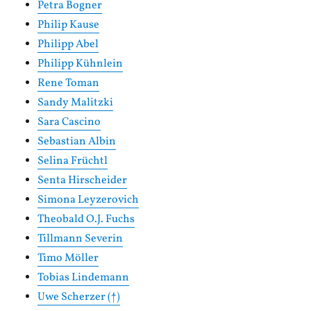
Petra Bogner
Philip Kause
Philipp Abel
Philipp Kühnlein
Rene Toman
Sandy Malitzki
Sara Cascino
Sebastian Albin
Selina Früchtl
Senta Hirscheider
Simona Leyzerovich
Theobald O.J. Fuchs
Tillmann Severin
Timo Möller
Tobias Lindemann
Uwe Scherzer (†)