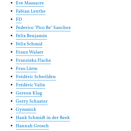
Eve Massacre
Fabian Lenthe
FD
Federico "Pico Be" Sanchez
Felix Benjamin
Felix Schmid
Franz Walser
Franziska Flachs
Frau Lärm
Frédéric Schwilden
Frédéric Valin
Gereon Klug
Gerry Schuster
Gymmick
Hank Schmidt in der Beek
Hannah Grosch