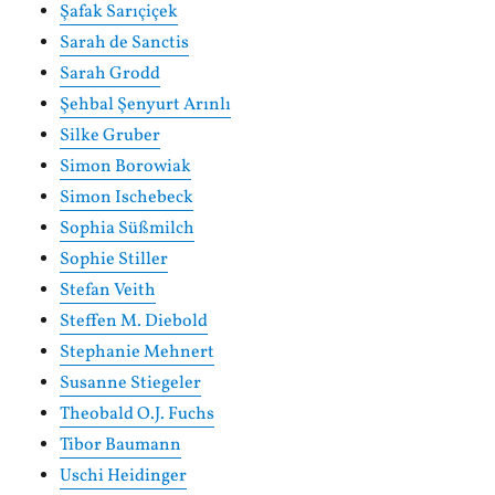
Şafak Sarıçiçek
Sarah de Sanctis
Sarah Grodd
Şehbal Şenyurt Arınlı
Silke Gruber
Simon Borowiak
Simon Ischebeck
Sophia Süßmilch
Sophie Stiller
Stefan Veith
Steffen M. Diebold
Stephanie Mehnert
Susanne Stiegeler
Theobald O.J. Fuchs
Tibor Baumann
Uschi Heidinger