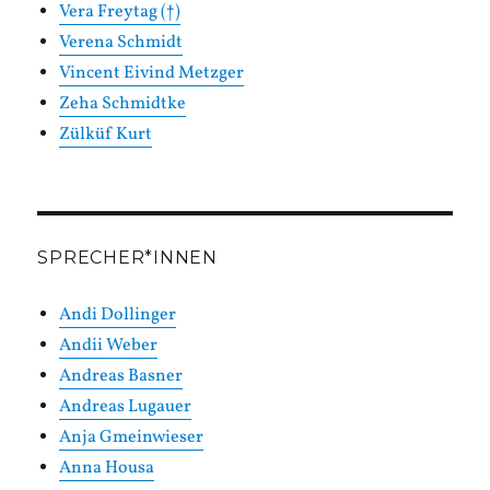
Vera Freytag (†)
Verena Schmidt
Vincent Eivind Metzger
Zeha Schmidtke
Zülküf Kurt
SPRECHER*INNEN
Andi Dollinger
Andii Weber
Andreas Basner
Andreas Lugauer
Anja Gmeinwieser
Anna Housa