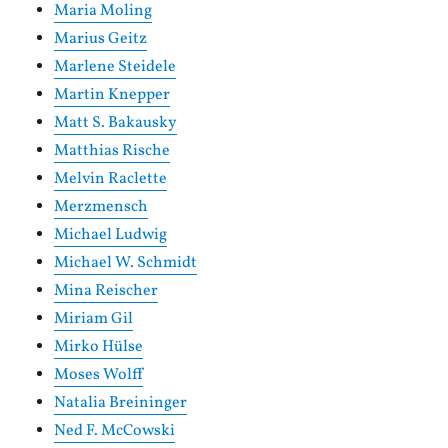
Maria Moling
Marius Geitz
Marlene Steidele
Martin Knepper
Matt S. Bakausky
Matthias Rische
Melvin Raclette
Merzmensch
Michael Ludwig
Michael W. Schmidt
Mina Reischer
Miriam Gil
Mirko Hülse
Moses Wolff
Natalia Breininger
Ned F. McCowski