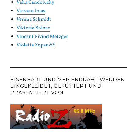
Vaha Candolucky
Varvara Imas
Verena Schmidt
Viktoria Solner
Vincent Eivind Metzger
Violetta Zupančič
EISENBART UND MEISENDRAHT WERDEN
EINGEKLEIDET, GEFÜTTERT UND
PRÄSENTIERT VON