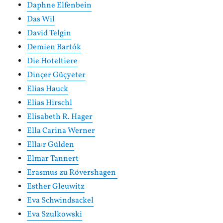
Daphne Elfenbein
Das Wil
David Telgin
Demien Bartók
Die Hoteltiere
Dinçer Güçyeter
Elias Hauck
Elias Hirschl
Elisabeth R. Hager
Ella Carina Werner
Ella:r Gülden
Elmar Tannert
Erasmus zu Rövershagen
Esther Gleuwitz
Eva Schwindsackel
Eva Szulkowski