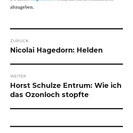
abzugeben.
Beitragsnavigation
ZURÜCK
Nicolai Hagedorn: Helden
Vorheriger
Beitrag:
WEITER
Horst Schulze Entrum: Wie ich
Nächster
Beitrag:
das Ozonloch stopfte