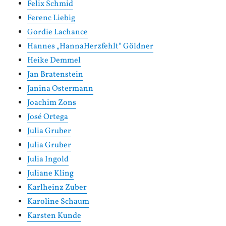
Felix Schmid
Ferenc Liebig
Gordie Lachance
Hannes „HannaHerzfehlt“ Göldner
Heike Demmel
Jan Bratenstein
Janina Ostermann
Joachim Zons
José Ortega
Julia Gruber
Julia Gruber
Julia Ingold
Juliane Kling
Karlheinz Zuber
Karoline Schaum
Karsten Kunde