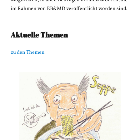
Möglichkeit, in allen Beiträgen herumzustöbern, die
im Rahmen von EB&MD veröffentlicht worden sind.
Aktuelle Themen
zu den Themen
Ausgeflogen: In Urlaubsvertretung duften
Radioliteraturmagzins auf Radio Z mal wieder
Sieh an, sieh an, für diese Ausgabe ist ihr liebstes
Suppkultur)
#0102 – Suppe (live @