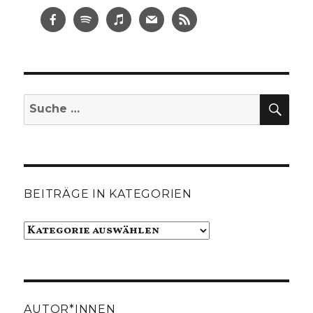
SUC
Suche
nach:
BEITRÄGE IN KATEGORIEN
Beiträge
in
Kategorien
AUTOR*INNEN