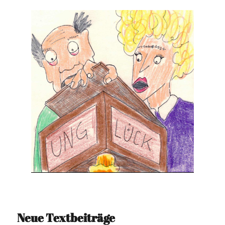
Escher)
Glück im Unglück im Glück im (...)" (Matrjoscka C.
"Das war ja mal wirklich Glück im Unglück im
#0100 – Unglueck
Neue Textbeiträge