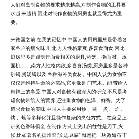
人们对烹制食物的要求越来越高,对制作食物的工具要
求越 来越精,因此对制作食物的厨房也就显得尤为重
要。
来德国之前,在我的记忆中,中国人的厨房里总是带着各
家各户的烟火味儿,北 方人性格豪爽,多喜食面食,因此
厨房里多是跟制作面食相关的厨具,蒸笼、擀面 杖、压
面机……,南方人性格内敛,多喜食汤类,厨房里多是各种
砂锅,煲汤锅以及 各种滋补类食材。中国人认为食物不
仅仅是维持生命的必需品,它更像是 门艺术。能 带给人
精神上的享受,中国人对食物有很深入的研究,不只是考
虑食物带给人的营养 还注重食物的色泽、鲜香。为了
追求食物的美味,中国人主要采用炒 、蒸 、煮 、 炸 、
烤 、烩等多样化并且操作复杂的烹饪方式。 在菜品上
讲究色香味俱全,在制作 方式上突出的往往是刀工,火
候,比如著名的扬州菜,“文思豆腐” 就是把一块嫩如布 丁