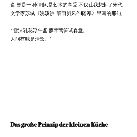
食,更是一 种情趣,是艺术的享受,不仅让我想起了宋代
文学家苏轼《浣溪沙· 细雨斜风作晓 寒》里写的那句,
“ 雪沫乳花浮午盏,蓼茸蒿笋试春盘。
人间有味是清欢。”
Das große Prinzip der kleinen Küche