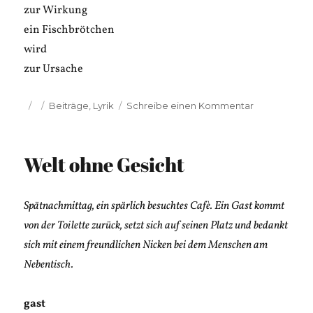
zur Wirkung
ein Fischbrötchen
wird
zur Ursache
Veröffentlicht
Kategorien
zu
Beiträge
,
Lyrik
Schreibe einen Kommentar
am
Harald
Kappel:
FischBrötch
Welt ohne Gesicht
Spätnachmittag, ein spärlich besuchtes Cafè. Ein Gast kommt
von der Toilette zurück, setzt sich auf seinen Platz und bedankt
sich mit einem freundlichen Nicken bei dem Menschen am
Nebentisch.
gast