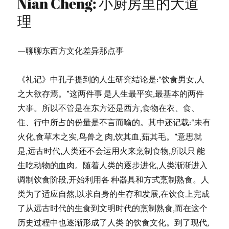
Nian Cheng: 小厨房里的大道
理
—聊聊东西方文化差异那点事
《礼记》中孔子提到的人生研究结论是:“饮食男女,人
之大欲存焉。”这两件事 是人生最平实,最基本的两件
大事。所以不管是在东方还是西方,食物在衣、食、
住、行中所占的份量是不言而喻的。其中还记载:“未有
火化,食草木之实,鸟兽之 肉,饮其血,茹其毛。”意思就
是,远古时代,人类还不会运用火来烹制食物,所以只 能
生吃动物的血肉。随着人类的逐步进化,人类渐渐进入
调制饮食阶段,开始利用各 种器具和方式烹制熟食。人
类为了适应自然,以求自身的生存和发展,在饮食上完成
了从远古时代的生食到文明时代的烹制熟食,而在这个
历史过程中也逐渐形成了人类 的饮食文化。到了现代,