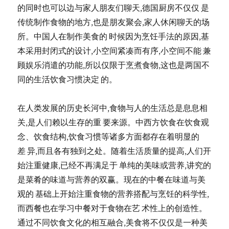
的同时也可以边与家人朋友们聊天,德国厨房不仅仅 是
传统制作食物的地方,也是朋友聚会,家人休闲聊天的场
所。中国人在制作美食的 时候因为烹饪手法的原因,基
本采用封闭式的设计,小空间紧凑而有序,小空间不能 兼
顾娱乐消遣的功能,所以仅限于烹煮食物,这也是两国不
同的生活饮食习惯决定 的。
在人类发展的历史长河中,食物与人的生活总是息息相
关,是人们赖以生存的重 要来源。中西方饮食在饮食观
念、饮食结构,饮食习惯等诸多方面都存在着明显的
差 异,而且各有独到之处。随着生活质量的提高,人们开
始注重健康,已经不再满足于 单纯的美味或营养,讲究的
是菜肴的味道与营养的双赢。现在的中餐在味道与美
观的 基础上开始注重食物的营养搭配与烹饪的科学性,
而西餐也在学习中餐对于食物在艺 术性上的创造性。
通过不同饮食文化的相互融合,美食将不仅仅是一种美