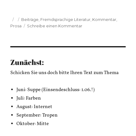
Veröffentlicht
Kategorien
Beiträge
,
Fremdsprachige Literatur
,
Kommentar
,
am
zu
Prosa
Schreibe einen Kommentar
Nian
Cheng:
小
厨
房
Zunächst:
里
的
Schicken Sie uns doch bitte Ihren Text zum Thema
大
道
Juni: Suppe (Einsendeschluss: 1.06.!)
理
Juli: Farben
August: Internet
September: Tropen
Oktober: Mitte