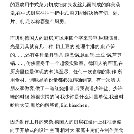
的豆腐用中式菜刀切成细如头发丝儿而制成的鲜美汤
羹,在中式厨房往往一把中式 菜刀能解决所有切、剁、
片、削,足以称霸整个厨房。
而进到德国人的厨房,可以用四个字来形容,琳琅满目。
光是刀具就有几十种, 切土豆的,处理牛排的,削芦笋
的……,还有各种量具锅具,炖煮锅,意面锅,土豆 锅,芦笋
锅……, 仿佛置身于一个超级实验室。德国人的严谨,在
厨房里也是体现的淋 漓至尽。任何一次食物的制作,所
用食材、调味品的份量都必须精确到克。有一次我 去
朋友家做客,做了一道红烧排骨,当我说道少许盐、少许
糖的时候,她很惊愕的问 我少许是什么计量单位,我当时
哈哈大笑,尴尬的解释道,Ein bisschen。
因为制作工具的繁杂,德国人的厨房在设计上往往更偏
向于开放式的设计,空间 相对大,家庭主厨们在制作美食