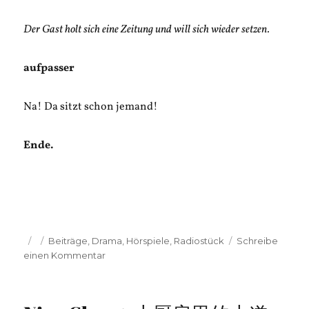
Der Gast holt sich eine Zeitung und will sich wieder setzen.
aufpasser
Na! Da sitzt schon jemand!
Ende.
Veröffentlicht
Kategorien
Beiträge
,
Drama
,
Hörspiele
,
Radiostück
Schreibe
am
zu
einen Kommentar
Welt
ohne
Gesicht