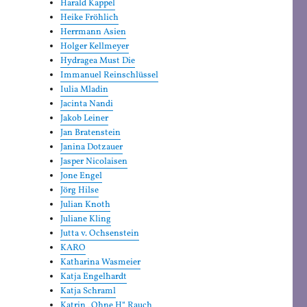
Harald Kappel
Heike Fröhlich
Herrmann Asien
Holger Kellmeyer
Hydragea Must Die
Immanuel Reinschlüssel
Iulia Mladin
Jacinta Nandi
Jakob Leiner
Jan Bratenstein
Janina Dotzauer
Jasper Nicolaisen
Jone Engel
Jörg Hilse
Julian Knoth
Juliane Kling
Jutta v. Ochsenstein
KARO
Katharina Wasmeier
Katja Engelhardt
Katja Schraml
Katrin „Ohne H“ Rauch