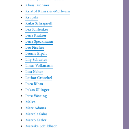
Klaus Büchner
Kristof Künssler-McIlwain
Krupski
Kuku Schrapnell
Lea Schlenker
Lena Kratzer
Lena Speckmann
Leo Fischer
Leonie Elpelt
Lily Schuster
Linus Volkmann
Lisa Neher
Lothar Gröschel
Luca Rihm
Lukas Ullinger
Lutz Vössing
Malva
Marc Adams
Marcela Salas
Marco Kerler
Mareike Schildbach