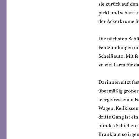
sie zurück auf den
pickt und scharrt
der Ackerkrume fr
Die nächsten Schü
Fehlzündungen und
Scheißauto. Mit fe
zu viel Lärm für 
Darinnen sitzt fas
übermäßig großer 
leergefressenen F
Wagen, Keilkissen 
dritte Gang ist ei
blindes Schieben 
Kranklaut so irgend