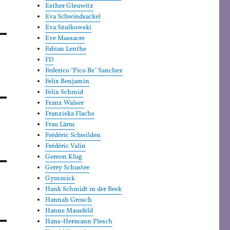
Esther Gleuwitz
Eva Schwindsackel
Eva Szulkowski
Eve Massacre
Fabian Lenthe
FD
Federico "Pico Be" Sanchez
Felix Benjamin
Felix Schmid
Franz Walser
Franziska Flachs
Frau Lärm
Frédéric Schwilden
Frédéric Valin
Gereon Klug
Gerry Schuster
Gymmick
Hank Schmidt in der Beek
Hannah Grosch
Hanne Mausfeld
Hans-Hermann Plesch