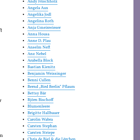
Andy Frischholz
Angela Aux
Angelika Jodl
Angelina Roth
Anja Gmeinwieser
t
Anna Housa
Anne D. Plau
Anselm Neft
Anz Nebel
Arabella Block
Bastian Kienitz
Benjamin Weissinger
Benni Cullen
Bernd „Bird Berlin“ Pflaum
Bettsy Bär
r
Björn Bischoff
Blumenleere
Brigitte Hallbauer
Carolin Wabra
Carsten Stephan
Carsten Striepe
im
Chris de Biel & die Lërchen