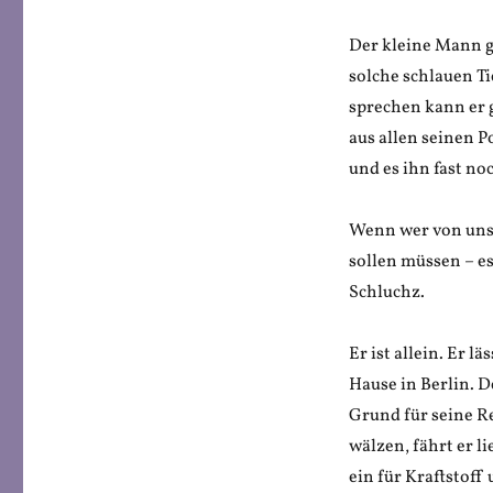
Der kleine Mann gi
solche schlauen Ti
sprechen kann er 
aus allen seinen P
und es ihn fast n
Wenn wer von uns 
sollen müssen – es
Schluchz.
Er ist allein. Er l
Hause in Berlin. D
Grund für seine Re
wälzen, fährt er l
ein für Kraftstof