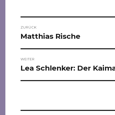
Beitragsnavigation
ZURÜCK
Matthias Rische
Vorheriger
Beitrag:
WEITER
Lea Schlenker: Der Kaim
Nächster
Beitrag: