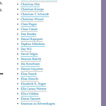
h.
Christian Ihle
3.
Christian Knieps
Christian Y. Schmidt
Christine Wiesel
Clara Fieger
Claus Caraut
Dan Reeder
Daniel Rapoport
Daphne Elfenbein
Das Wil
David Telgin
Demien Bartók
Die Hoteltiere
Dinçer Güçyeter
Elias Hauck
Elias Hirschl
Elisabeth R. Hager
Ella Carina Werner
Ella:r Gülden
Elmar Tannert
Erasmus zu Rövershagen