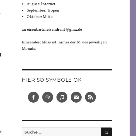
August: Internet
September: Tropen
z
Oktober: Mitte
an eisenbartmeisendraht@gmx.de
Einsendeschluss ist immer der 10. des jeweiligen
Monats.
l
HIER SO SYMBOLE OK
n
SUCHEN
Suche
er