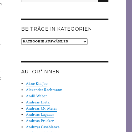
nach:
m
BEITRÄGE IN KATEGORIEN
Beiträge
r
in
Kategorien
.
AUTOR*INNEN
t
Akne Kid Joe
Alexander Rachmann
Andii Weber
Andreas Dietz
Andreas J.N. Meier
Andreas Lugauer
Andreas Prucker
Andreya Casablanca