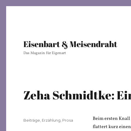
Eisenbart & Meisendraht
Das Magazin für Eigenart
Zeha Schmidtke: Ein
Beim ersten Knall 
Veröffentlicht
Kategorien
Beiträge
,
Erzählung
,
Prosa
am
flattert kurz eine