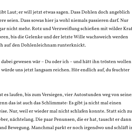
bt Laut; er will jetzt etwas sagen. Dass Dohlen doch angeblich
ere seien. Dass sowas hier ja wohl niemals passieren darf. Nur
gar nicht mehr. Rotz und Verzweiflung schießen mit wilder Kraf
oren, bis die Gelenke und der letzte Wille wachsweich werden
och auf den Dohlenleichnam runterknickt.
dabei gewesen wär – Du oder ich – und hätt ihn trösten wollen
 würde uns jetzt langsam reichen. Hör endlich auf, du feuchter
ässt es laufen, bis zum Versiegen, vier Autostunden weg von seine
enn das ist auch das Schlimmste: Es gibt ja nicht mal einen
ise. Nur, weil er wieder mal nicht schlafen konnte. Statt sich zu
ieber, nächtelang. Die paar Penunsen, die er hat, tauscht er dann
f und Bewegung. Manchmal parkt er noch irgendwo und schläft 