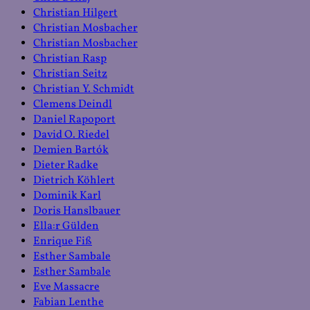
Christian Hilgert
Christian Mosbacher
Christian Mosbacher
Christian Rasp
Christian Seitz
Christian Y. Schmidt
Clemens Deindl
Daniel Rapoport
David O. Riedel
Demien Bartók
Dieter Radke
Dietrich Köhlert
Dominik Karl
Doris Hanslbauer
Ella:r Gülden
Enrique Fiß
Esther Sambale
Esther Sambale
Eve Massacre
Fabian Lenthe