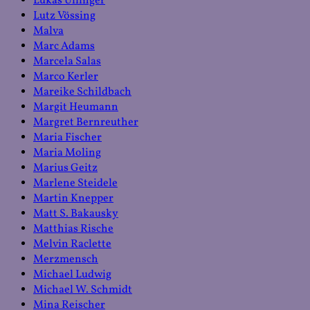
Lukas Ullinger
Lutz Vössing
Malva
Marc Adams
Marcela Salas
Marco Kerler
Mareike Schildbach
Margit Heumann
Margret Bernreuther
Maria Fischer
Maria Moling
Marius Geitz
Marlene Steidele
Martin Knepper
Matt S. Bakausky
Matthias Rische
Melvin Raclette
Merzmensch
Michael Ludwig
Michael W. Schmidt
Mina Reischer