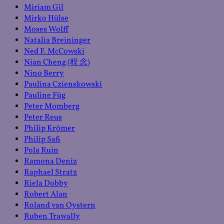
Miriam Gil
Mirko Hülse
Moses Wolff
Natalia Breininger
Ned F. McCowski
Nian Cheng (程 念)
Nino Berry
Paulina Czienskowski
Pauline Füg
Peter Momberg
Peter Reus
Philip Krömer
Philip Saß
Pola Ruin
Ramona Deniz
Raphael Stratz
Riela Dobby
Robert Alan
Roland van Oystern
Ruben Trawally