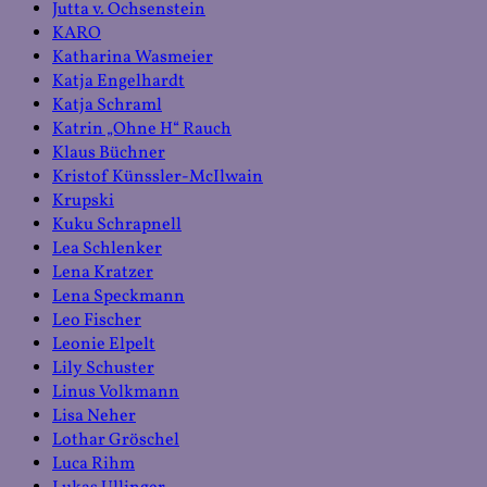
Jutta v. Ochsenstein
KARO
Katharina Wasmeier
Katja Engelhardt
Katja Schraml
Katrin „Ohne H“ Rauch
Klaus Büchner
Kristof Künssler-McIlwain
Krupski
Kuku Schrapnell
Lea Schlenker
Lena Kratzer
Lena Speckmann
Leo Fischer
Leonie Elpelt
Lily Schuster
Linus Volkmann
Lisa Neher
Lothar Gröschel
Luca Rihm