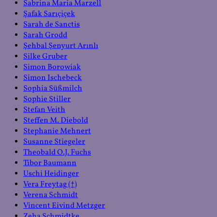
Sabrina Maria Marzell
Şafak Sarıçiçek
Sarah de Sanctis
Sarah Grodd
Şehbal Şenyurt Arınlı
Silke Gruber
Simon Borowiak
Simon Ischebeck
Sophia Süßmilch
Sophie Stiller
Stefan Veith
Steffen M. Diebold
Stephanie Mehnert
Susanne Stiegeler
Theobald O.J. Fuchs
Tibor Baumann
Uschi Heidinger
Vera Freytag (†)
Verena Schmidt
Vincent Eivind Metzger
Zeha Schmidtke