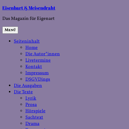
Zum
Eisenbart & Meisendraht
Inhalt
Das Magazin für Eigenart
springen
Menü
Seiteninhalt
Home
Die Autor*innen
Livetermine
Kontakt
Impressum
DSGVDings
Die Ausgaben
Die Texte
Lyrik
Prosa
Hörspiele
Sachtext
Drama