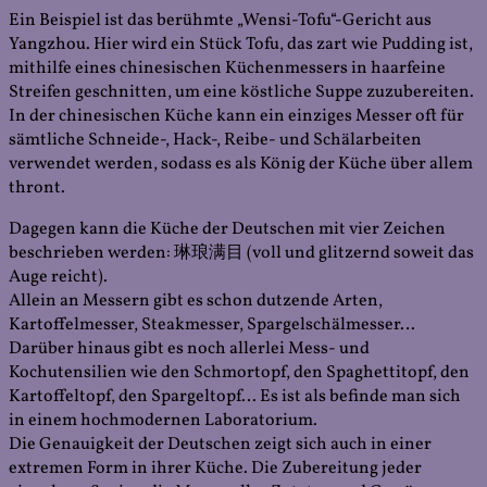
Ein Beispiel ist das berühmte „Wensi-Tofu“-Gericht aus
Yangzhou. Hier wird ein Stück Tofu, das zart wie Pudding ist,
mithilfe eines chinesischen Küchenmessers in haarfeine
Streifen geschnitten, um eine köstliche Suppe zuzubereiten.
In der chinesischen Küche kann ein einziges Messer oft für
sämtliche Schneide-, Hack-, Reibe- und Schälarbeiten
verwendet werden, sodass es als König der Küche über allem
thront.
Dagegen kann die Küche der Deutschen mit vier Zeichen
beschrieben werden: 琳琅满⽬ (voll und glitzernd soweit das
Auge reicht).
Allein an Messern gibt es schon dutzende Arten,
Kartoffelmesser, Steakmesser, Spargelschälmesser…
Darüber hinaus gibt es noch allerlei Mess- und
Kochutensilien wie den Schmortopf, den Spaghettitopf, den
Kartoffeltopf, den Spargeltopf… Es ist als befinde man sich
in einem hochmodernen Laboratorium.
Die Genauigkeit der Deutschen zeigt sich auch in einer
extremen Form in ihrer Küche. Die Zubereitung jeder