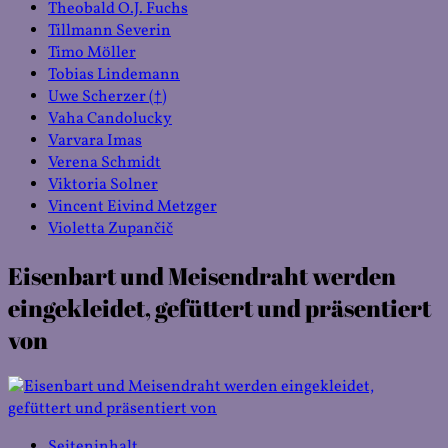
Theobald O.J. Fuchs
Tillmann Severin
Timo Möller
Tobias Lindemann
Uwe Scherzer (†)
Vaha Candolucky
Varvara Imas
Verena Schmidt
Viktoria Solner
Vincent Eivind Metzger
Violetta Zupančič
Eisenbart und Meisendraht werden
eingekleidet, gefüttert und präsentiert
von
Seiteninhalt