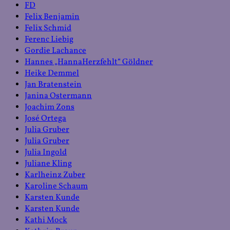
FD
Felix Benjamin
Felix Schmid
Ferenc Liebig
Gordie Lachance
Hannes „HannaHerzfehlt“ Göldner
Heike Demmel
Jan Bratenstein
Janina Ostermann
Joachim Zons
José Ortega
Julia Gruber
Julia Gruber
Julia Ingold
Juliane Kling
Karlheinz Zuber
Karoline Schaum
Karsten Kunde
Karsten Kunde
Kathi Mock