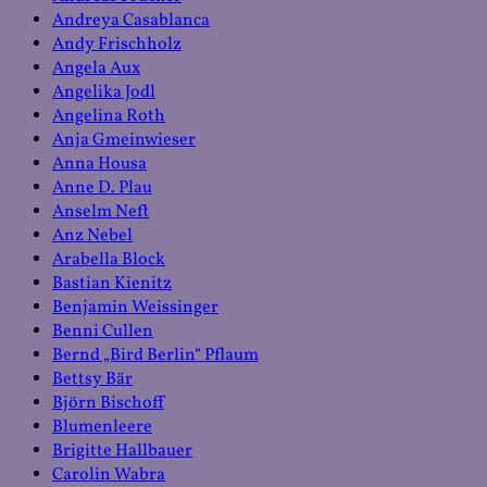
Andreya Casablanca
Andy Frischholz
Angela Aux
Angelika Jodl
Angelina Roth
Anja Gmeinwieser
Anna Housa
Anne D. Plau
Anselm Neft
Anz Nebel
Arabella Block
Bastian Kienitz
Benjamin Weissinger
Benni Cullen
Bernd „Bird Berlin“ Pflaum
Bettsy Bär
Björn Bischoff
Blumenleere
Brigitte Hallbauer
Carolin Wabra