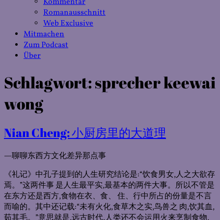
Kommentar
Romanausschnitt
Web Exclusive
Mitmachen
Zum Podcast
Über
Schlagwort:
sprecher keewai
wong
Nian Cheng: 小厨房里的大道理
—聊聊东西方文化差异那点事
《礼记》中孔子提到的人生研究结论是:“饮食男女,人之大欲存
焉。”这两件事 是人生最平实,最基本的两件大事。所以不管是
在东方还是西方,食物在衣、食、 住、行中所占的份量是不言
而喻的。其中还记载:“未有火化,食草木之实,鸟兽之 肉,饮其血,
茹其毛。”意思就是,远古时代,人类还不会运用火来烹制食物,