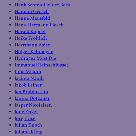
Hank Schmidt in der Beek
Hannah Grosch
Hanne Mausfeld
Hans-Hermann Plesch
Harald Kappel
Heike Fröhlich
Herrmann Asien
Holger Kellmeyer
Hydragea Must Die
Immanuel Reinschlüssel
Iulia Mladin
Jacinta Nandi
Jakob Leiner
Jan Bratenstein
Janina Dotzauer
Jasper Nicolaisen
Jone Engel
Jörg Hilse
Julian Knoth
Juliane Kling