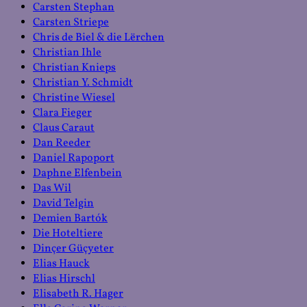
Carsten Stephan
Carsten Striepe
Chris de Biel & die Lërchen
Christian Ihle
Christian Knieps
Christian Y. Schmidt
Christine Wiesel
Clara Fieger
Claus Caraut
Dan Reeder
Daniel Rapoport
Daphne Elfenbein
Das Wil
David Telgin
Demien Bartók
Die Hoteltiere
Dinçer Güçyeter
Elias Hauck
Elias Hirschl
Elisabeth R. Hager