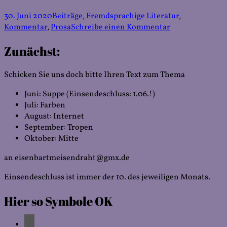
Veröffentlicht
Kategorien
30. Juni 2020
Beiträge
,
Fremdsprachige Literatur
,
am
zu
Kommentar
,
Prosa
Schreibe einen Kommentar
Nian
Zunächst:
Cheng:
小
厨
Schicken Sie uns doch bitte Ihren Text zum Thema
房
里
Juni: Suppe (Einsendeschluss: 1.06.!)
的
Juli: Farben
大
August: Internet
道
September: Tropen
理
Oktober: Mitte
an eisenbartmeisendraht@gmx.de
Einsendeschluss ist immer der 10. des jeweiligen Monats.
Hier so Symbole OK