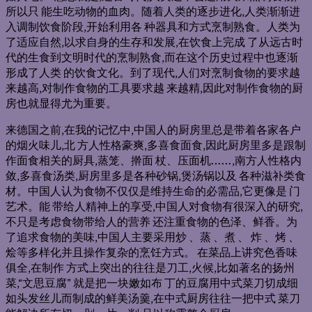
所以只 能生吃动物的血肉。随着人类的逐步进化,人类渐渐进
入调制饮食阶段,开始利用各 种器具和方式烹制熟食。人类为
了适应自然,以求自身的生存和发展,在饮食上完成 了从远古时
代的生食到文明时代的烹制熟食,而在这个历史过程中也逐渐
形成了人类 的饮食文化。到了现代,人们对烹制食物的要求越
来越高,对制作食物的工具要求越 来越精,因此对制作食物的厨
房也就显得尤为重要。
来德国之前,在我的记忆中,中国人的厨房里总是带着各家各户
的烟火味儿,北 方人性格豪爽,多喜食面食,因此厨房里多是跟制
作面食相关的厨具,蒸笼、擀面 杖、压面机……,南方人性格内
敛,多喜食汤类,厨房里多是各种砂锅,煲汤锅以及 各种滋补类食
材。中国人认为食物不仅仅是维持生命的必需品,它更像是 门
艺术。能 带给人精神上的享受,中国人对食物有很深入的研究,
不只是考虑食物带给人的营养 还注重食物的色泽、鲜香。为
了追求食物的美味,中国人主要采用炒 、蒸 、煮 、 炸 、烤 、
烩等多样化并且操作复杂的烹饪方式。 在菜品上讲究色香味
俱全,在制作 方式上突出的往往是刀工,火候,比如著名的扬州
菜,“文思豆腐” 就是把一块嫩如布 丁的豆腐用中式菜刀切成细
如头发丝儿而制成的鲜美汤羹,在中式厨房往往一把中式 菜刀