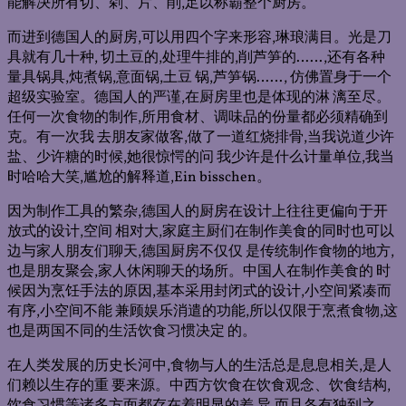
能解决所有切、剁、片、削,足以称霸整个厨房。
而进到德国人的厨房,可以用四个字来形容,琳琅满目。光是刀
具就有几十种, 切土豆的,处理牛排的,削芦笋的……,还有各种
量具锅具,炖煮锅,意面锅,土豆 锅,芦笋锅……, 仿佛置身于一个
超级实验室。德国人的严谨,在厨房里也是体现的淋 漓至尽。
任何一次食物的制作,所用食材、调味品的份量都必须精确到
克。有一次我 去朋友家做客,做了一道红烧排骨,当我说道少许
盐、少许糖的时候,她很惊愕的问 我少许是什么计量单位,我当
时哈哈大笑,尴尬的解释道,Ein bisschen。
因为制作工具的繁杂,德国人的厨房在设计上往往更偏向于开
放式的设计,空间 相对大,家庭主厨们在制作美食的同时也可以
边与家人朋友们聊天,德国厨房不仅仅 是传统制作食物的地方,
也是朋友聚会,家人休闲聊天的场所。中国人在制作美食的 时
候因为烹饪手法的原因,基本采用封闭式的设计,小空间紧凑而
有序,小空间不能 兼顾娱乐消遣的功能,所以仅限于烹煮食物,这
也是两国不同的生活饮食习惯决定 的。
在人类发展的历史长河中,食物与人的生活总是息息相关,是人
们赖以生存的重 要来源。中西方饮食在饮食观念、饮食结构,
饮食习惯等诸多方面都存在着明显的差 异,而且各有独到之