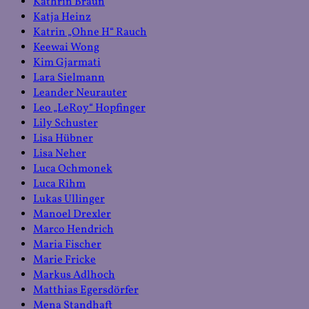
Kathrin Braun
Katja Heinz
Katrin „Ohne H“ Rauch
Keewai Wong
Kim Gjarmati
Lara Sielmann
Leander Neurauter
Leo „LeRoy“ Hopfinger
Lily Schuster
Lisa Hübner
Lisa Neher
Luca Ochmonek
Luca Rihm
Lukas Ullinger
Manoel Drexler
Marco Hendrich
Maria Fischer
Marie Fricke
Markus Adlhoch
Matthias Egersdörfer
Mena Standhaft