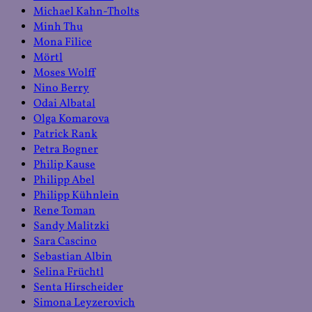
Michael Kahn-Tholts
Minh Thu
Mona Filice
Mörtl
Moses Wolff
Nino Berry
Odai Albatal
Olga Komarova
Patrick Rank
Petra Bogner
Philip Kause
Philipp Abel
Philipp Kühnlein
Rene Toman
Sandy Malitzki
Sara Cascino
Sebastian Albin
Selina Früchtl
Senta Hirscheider
Simona Leyzerovich