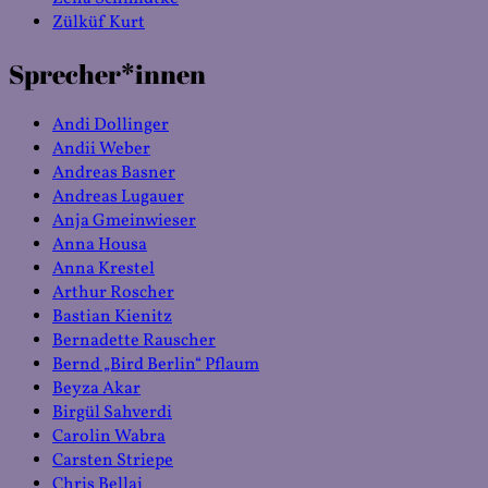
Zülküf Kurt
Sprecher*innen
Andi Dollinger
Andii Weber
Andreas Basner
Andreas Lugauer
Anja Gmeinwieser
Anna Housa
Anna Krestel
Arthur Roscher
Bastian Kienitz
Bernadette Rauscher
Bernd „Bird Berlin“ Pflaum
Beyza Akar
Birgül Sahverdi
Carolin Wabra
Carsten Striepe
Chris Bellaj