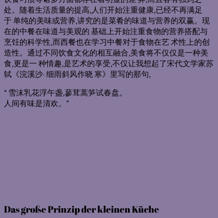
处。随着生活质量的提高,人们开始注重健康,已经不再满足
于 单纯的美味或营养,讲究的是菜肴的味道与营养的双赢。现
在的中餐在味道与美观的 基础上开始注重食物的营养搭配与
烹饪的科学性,而西餐也在学习中餐对于食物在艺 术性上的创
造性。通过不同饮食文化的相互融合,美食将不仅仅是一种美
食,更是一 种情趣,是艺术的享受,不仅让我想起了宋代文学家苏
轼《浣溪沙· 细雨斜风作晓 寒》里写的那句,
“ 雪沫乳花浮午盏,蓼茸蒿笋试春盘。
人间有味是清欢。”
Das große Prinzip der kleinen Küche