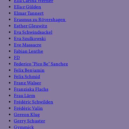
Ella Carina Werner
Ella:r Gülden
Elmar Tannert
Erasmus zu Rövershagen
Esther Gleuwitz
Eva Schwindsackel
Eva Szulkowski
Eve Massacre
Fabian Lenthe
FD
Federico "Pico Be" Sanchez
Felix Benjamin
Felix Schmid
Franz Walser
Franziska Flachs
Frau Lärm
Frédéric Schwilden
Frédéric Valin
Gereon Klug
Gerry Schuster
Gymmick