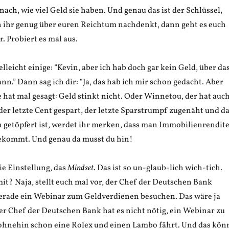
 nach, wie viel Geld sie haben. Und genau das ist der Schlüssel,
n ihr genug über euren Reichtum nachdenkt, dann geht es euch
. Probiert es mal aus.
elleicht einige: “Kevin, aber ich hab doch gar kein Geld, über da
n.” Dann sag ich dir: “Ja, das hab ich mir schon gedacht. Aber
 hat mal gesagt: Geld stinkt nicht. Oder Winnetou, der hat auc
der letzte Cent gespart, der letzte Sparstrumpf zugenäht und d
n getöpfert ist, werdet ihr merken, dass man Immobilienrendit
ekommt. Und genau da musst du hin!
e Einstellung, das
Mindset
. Das ist so un-glaub-lich wich-tich.
t? Naja, stellt euch mal vor, der Chef der Deutschen Bank
gerade ein Webinar zum Geldverdienen besuchen. Das wäre ja
er Chef der Deutschen Bank hat es nicht nötig, ein Webinar zu
 ohnehin schon eine Rolex und einen Lambo fährt. Und das kön