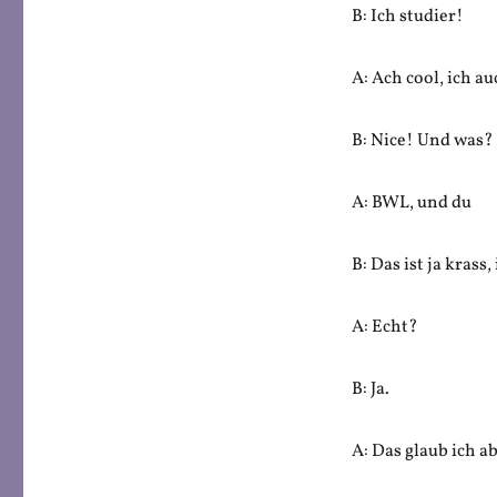
B: Ich studier!
A: Ach cool, ich a
B: Nice! Und was?
A: BWL, und du
B: Das ist ja krass,
A: Echt?
B: Ja.
A: Das glaub ich ab