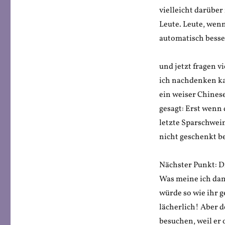
vielleicht darüber
Leute. Leute, wen
automatisch besser
und jetzt fragen vi
ich nachdenken kan
ein weiser Chinese
gesagt: Erst wenn 
letzte Sparschwei
nicht geschenkt b
Nächster Punkt: Di
Was meine ich dami
würde so wie ihr 
lächerlich! Aber d
besuchen, weil er