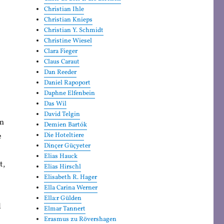
Christian Ihle
Christian Knieps
Christian Y. Schmidt
Christine Wiesel
Clara Fieger
Claus Caraut
Dan Reeder
Daniel Rapoport
Daphne Elfenbein
Das Wil
David Telgin
um
Demien Bartók
e
Die Hoteltiere
Dinçer Güçyeter
Elias Hauck
t,
Elias Hirschl
Elisabeth R. Hager
Ella Carina Werner
Ella:r Gülden
l
Elmar Tannert
Erasmus zu Rövershagen