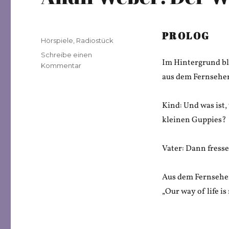
PROLOG
Veröffentlicht
Kategorien
Hörspiele
,
Radiostück
am
Schreibe einen
Im Hintergrund b
zu
Kommentar
Andii
aus dem Fernseher
Weber:
Der
Kind: Und was ist
Wirtschaftstraum
kleinen Guppies?
Vater: Dann fresse
Aus dem Fernseher
„Our way of life is