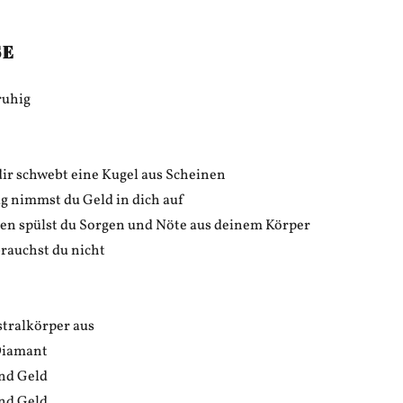
SE
ruhig
r dir schwebt eine Kugel aus Scheinen
 nimmst du Geld in dich auf
n spülst du Sorgen und Nöte aus deinem Körper
rauchst du nicht
stralkörper aus
Diamant
nd Geld
nd Geld