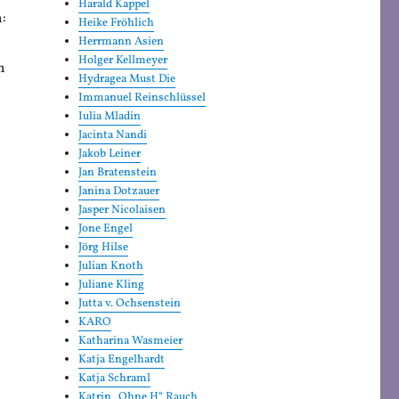
Harald Kappel
:
Heike Fröhlich
Herrmann Asien
Holger Kellmeyer
h
Hydragea Must Die
Immanuel Reinschlüssel
Iulia Mladin
Jacinta Nandi
Jakob Leiner
Jan Bratenstein
Janina Dotzauer
Jasper Nicolaisen
Jone Engel
Jörg Hilse
Julian Knoth
Juliane Kling
Jutta v. Ochsenstein
KARO
Katharina Wasmeier
Katja Engelhardt
Katja Schraml
Katrin „Ohne H“ Rauch