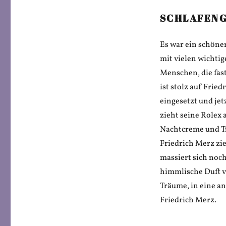
SCHLAFEN
Es war ein schöner
mit vielen wichti
Menschen, die fast
ist stolz auf Frie
eingesetzt und jet
zieht seine Rolex 
Nachtcreme und Trü
Friedrich Merz zi
massiert sich noch
himmlische Duft vo
Träume, in eine an
Friedrich Merz.