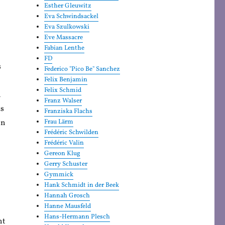
Esther Gleuwitz
Eva Schwindsackel
Eva Szulkowski
Eve Massacre
Fabian Lenthe
FD
s
Federico "Pico Be" Sanchez
Felix Benjamin
Felix Schmid
h
Franz Walser
as
Franziska Flachs
en
Frau Lärm
Frédéric Schwilden
Frédéric Valin
Gereon Klug
Gerry Schuster
Gymmick
Hank Schmidt in der Beek
Hannah Grosch
Hanne Mausfeld
Hans-Hermann Plesch
nt