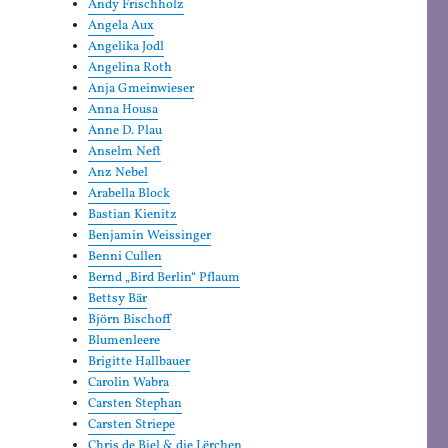
Andy Frischholz
Angela Aux
Angelika Jodl
Angelina Roth
Anja Gmeinwieser
Anna Housa
Anne D. Plau
Anselm Neft
Anz Nebel
Arabella Block
Bastian Kienitz
Benjamin Weissinger
Benni Cullen
Bernd „Bird Berlin“ Pflaum
Bettsy Bär
Björn Bischoff
Blumenleere
Brigitte Hallbauer
Carolin Wabra
Carsten Stephan
Carsten Striepe
Chris de Biel & die Lërchen