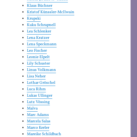
Klaus Büchner
Kristof Künssler-McIlwain
Krupski
Kuku Schrapnell
Lea Schlenker
Lena Kratzer
Lena Speckmann
Leo Fischer
Leonie Elpelt
Lily Schuster
Linus Volkmann
Lisa Neher
Lothar Gröschel
Luca Rihm
Lukas Ullinger
Lutz Vössing
Malva
Marc Adams
Marcela Salas
Marco Kerler
Mareike Schildbach