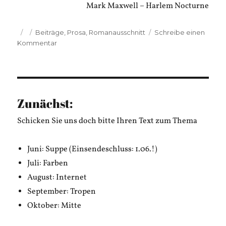
Mark Maxwell – Harlem Nocturne
Veröffentlicht
Kategorien
Beiträge
,
Prosa
,
Romanausschnitt
Schreibe einen
am
zu
Kommentar
Walter
Hirschwieserl
und
Werner
Lönsch:
Zunächst:
Ein
Herz
Schicken Sie uns doch bitte Ihren Text zum Thema
aus
Zierkies
Juni: Suppe (Einsendeschluss: 1.06.!)
Juli: Farben
August: Internet
September: Tropen
Oktober: Mitte