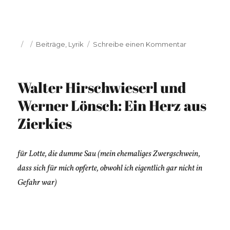
Veröffentlicht
Kategorien
zu
Beiträge
,
Lyrik
Schreibe einen Kommentar
am
Lutz
Senneberg:
Die
Walter Hirschwieserl und
Orgel
Werner Lönsch: Ein Herz aus
Zierkies
für Lotte, die dumme Sau (mein ehemaliges Zwergschwein,
dass sich für mich opferte, obwohl ich eigentlich gar nicht in
Gefahr war)