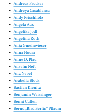
Andreas Prucker
Andreya Casablanca
Andy Frischholz
Angela Aux
Angelika Jodl
Angelina Roth
Anja Gmeinwieser
Anna Housa
Anne D. Plau
Anselm Neft
Anz Nebel
Arabella Block
Bastian Kienitz
Benjamin Weissinger
Benni Cullen
Bernd „Bird Berlin“ Pflaum