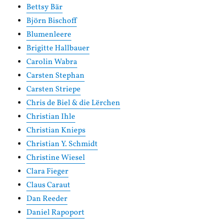
Bettsy Bär
Björn Bischoff
Blumenleere
Brigitte Hallbauer
Carolin Wabra
Carsten Stephan
Carsten Striepe
Chris de Biel & die Lërchen
Christian Ihle
Christian Knieps
Christian Y. Schmidt
Christine Wiesel
Clara Fieger
Claus Caraut
Dan Reeder
Daniel Rapoport