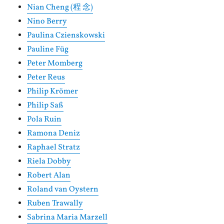
Nian Cheng (程 念)
Nino Berry
Paulina Czienskowski
Pauline Füg
Peter Momberg
Peter Reus
Philip Krömer
Philip Saß
Pola Ruin
Ramona Deniz
Raphael Stratz
Riela Dobby
Robert Alan
Roland van Oystern
Ruben Trawally
Sabrina Maria Marzell