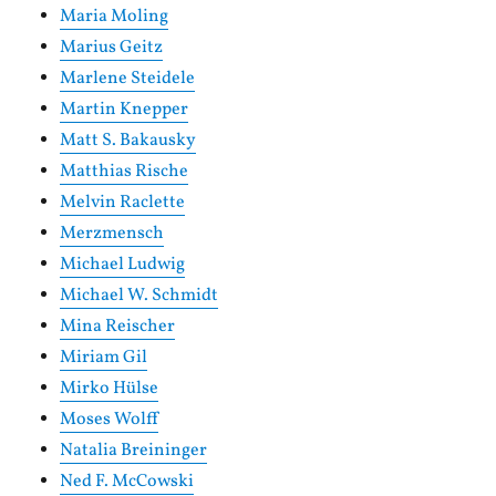
Maria Moling
Marius Geitz
Marlene Steidele
Martin Knepper
Matt S. Bakausky
Matthias Rische
Melvin Raclette
Merzmensch
Michael Ludwig
Michael W. Schmidt
Mina Reischer
Miriam Gil
Mirko Hülse
Moses Wolff
Natalia Breininger
Ned F. McCowski