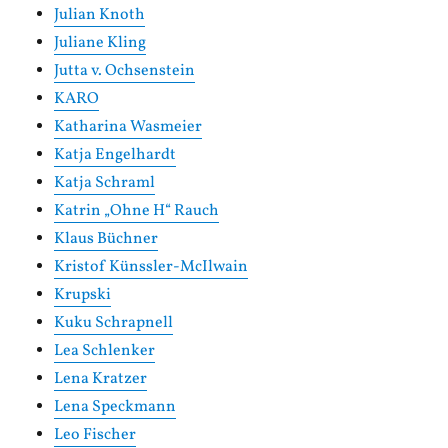
Julian Knoth
Juliane Kling
Jutta v. Ochsenstein
KARO
Katharina Wasmeier
Katja Engelhardt
Katja Schraml
Katrin „Ohne H“ Rauch
Klaus Büchner
Kristof Künssler-McIlwain
Krupski
Kuku Schrapnell
Lea Schlenker
Lena Kratzer
Lena Speckmann
Leo Fischer