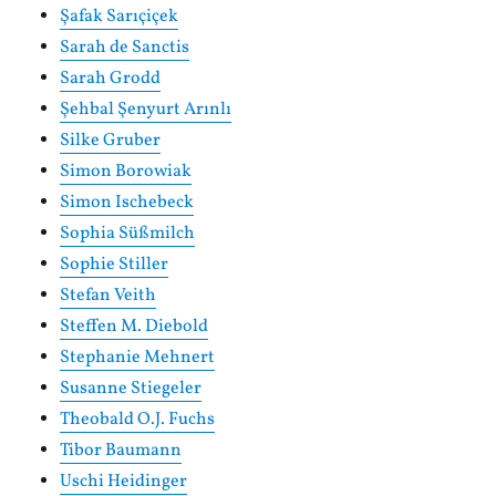
Şafak Sarıçiçek
Sarah de Sanctis
Sarah Grodd
Şehbal Şenyurt Arınlı
Silke Gruber
Simon Borowiak
Simon Ischebeck
Sophia Süßmilch
Sophie Stiller
Stefan Veith
Steffen M. Diebold
Stephanie Mehnert
Susanne Stiegeler
Theobald O.J. Fuchs
Tibor Baumann
Uschi Heidinger