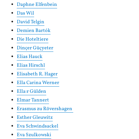
Daphne Elfenbein
Das Wil
David Telgin
Demien Bartók
Die Hoteltiere
Dinçer Güçyeter
Elias Hauck
Elias Hirschl
Elisabeth R. Hager
Ella Carina Werner
Ella:r Gülden
Elmar Tannert
Erasmus zu Rövershagen
Esther Gleuwitz
Eva Schwindsackel
Eva Szulkowski