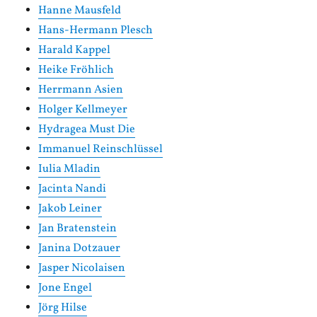
Hanne Mausfeld
Hans-Hermann Plesch
Harald Kappel
Heike Fröhlich
Herrmann Asien
Holger Kellmeyer
Hydragea Must Die
Immanuel Reinschlüssel
Iulia Mladin
Jacinta Nandi
Jakob Leiner
Jan Bratenstein
Janina Dotzauer
Jasper Nicolaisen
Jone Engel
Jörg Hilse