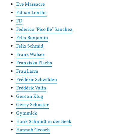
Eve Massacre
Fabian Lenthe
FD
Federico "Pico Be" Sanchez
Felix Benjamin
Felix Schmid
Franz Walser
Franziska Flachs
Frau Lärm
Frédéric Schwilden
Frédéric Valin
Gereon Klug
Gerry Schuster
Gymmick
Hank Schmidt in der Beek
Hannah Grosch