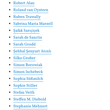
Robert Alan
Roland van Oystern
Ruben Trawally
Sabrina Maria Marzell
Şafak Sarıçiçek
Sarah de Sanctis
Sarah Grodd
Şehbal Şenyurt Arınlı
Silke Gruber
Simon Borowiak
Simon Ischebeck
Sophia Süßmilch
Sophie Stiller
Stefan Veith
Steffen M. Diebold
Stephanie Mehnert