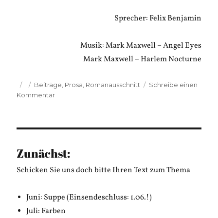
Sprecher: Felix Benjamin
Musik: Mark Maxwell – Angel Eyes
Mark Maxwell – Harlem Nocturne
Veröffentlicht
Kategorien
Beiträge
,
Prosa
,
Romanausschnitt
Schreibe einen
am
zu
Kommentar
Walter
Hirschwieserl
und
Werner
Lönsch:
Zunächst:
Ein
Herz
Schicken Sie uns doch bitte Ihren Text zum Thema
aus
Zierkies
Juni: Suppe (Einsendeschluss: 1.06.!)
Juli: Farben