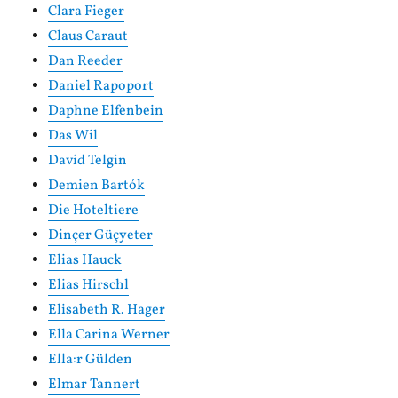
Clara Fieger
Claus Caraut
Dan Reeder
Daniel Rapoport
Daphne Elfenbein
Das Wil
David Telgin
Demien Bartók
Die Hoteltiere
Dinçer Güçyeter
Elias Hauck
Elias Hirschl
Elisabeth R. Hager
Ella Carina Werner
Ella:r Gülden
Elmar Tannert