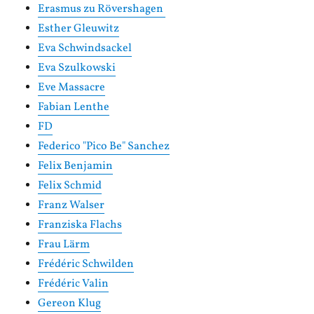
Erasmus zu Rövershagen
Esther Gleuwitz
Eva Schwindsackel
Eva Szulkowski
Eve Massacre
Fabian Lenthe
FD
Federico "Pico Be" Sanchez
Felix Benjamin
Felix Schmid
Franz Walser
Franziska Flachs
Frau Lärm
Frédéric Schwilden
Frédéric Valin
Gereon Klug