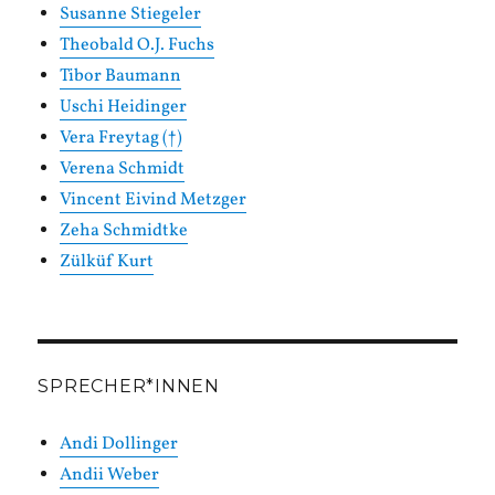
Susanne Stiegeler
Theobald O.J. Fuchs
Tibor Baumann
Uschi Heidinger
Vera Freytag (†)
Verena Schmidt
Vincent Eivind Metzger
Zeha Schmidtke
Zülküf Kurt
SPRECHER*INNEN
Andi Dollinger
Andii Weber