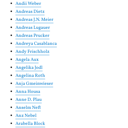
Andii Weber
Andreas Dietz
Andreas J.N. Meier
Andreas Lugauer
Andreas Prucker
Andreya Casablanca
Andy Frischholz
Angela Aux
Angelika Jodl
Angelina Roth
Anja Gmeinwieser
Anna Housa
Anne D. Plau
Anselm Neft
Anz Nebel
Arabella Block