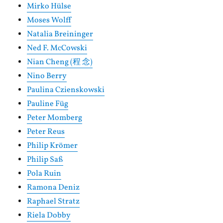
Mirko Hülse
Moses Wolff
Natalia Breininger
Ned F. McCowski
Nian Cheng (程 念)
Nino Berry
Paulina Czienskowski
Pauline Füg
Peter Momberg
Peter Reus
Philip Krömer
Philip Saß
Pola Ruin
Ramona Deniz
Raphael Stratz
Riela Dobby