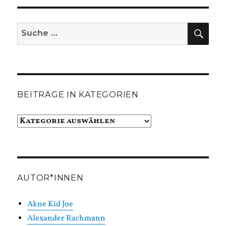
SUC
Suche
nach:
BEITRÄGE IN KATEGORIEN
Beiträge
in
Kategorien
AUTOR*INNEN
Akne Kid Joe
Alexander Rachmann