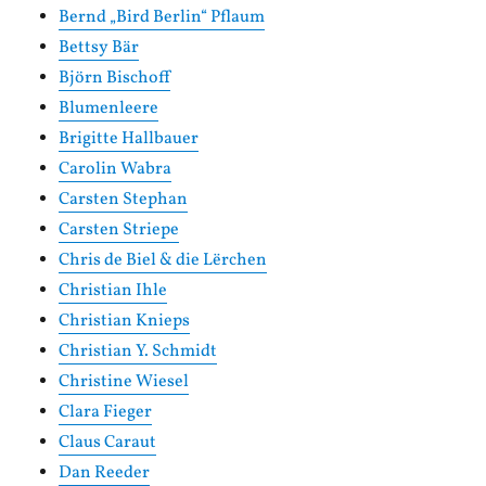
Bernd „Bird Berlin“ Pflaum
Bettsy Bär
Björn Bischoff
Blumenleere
Brigitte Hallbauer
Carolin Wabra
Carsten Stephan
Carsten Striepe
Chris de Biel & die Lërchen
Christian Ihle
Christian Knieps
Christian Y. Schmidt
Christine Wiesel
Clara Fieger
Claus Caraut
Dan Reeder