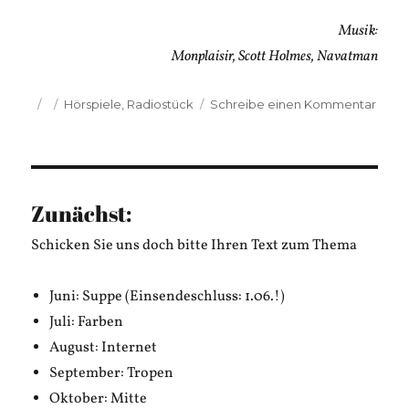
Musik:
Monplaisir, Scott Holmes, Navatman
Veröffentlicht
Kategorien
zu
Hörspiele
,
Radiostück
Schreibe einen Kommentar
am
Andii
Webe
Der
Wirts
Zunächst:
Schicken Sie uns doch bitte Ihren Text zum Thema
Juni: Suppe (Einsendeschluss: 1.06.!)
Juli: Farben
August: Internet
September: Tropen
Oktober: Mitte