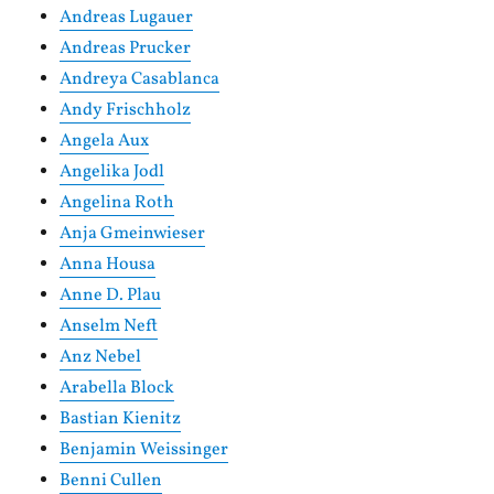
Andreas Lugauer
Andreas Prucker
Andreya Casablanca
Andy Frischholz
Angela Aux
Angelika Jodl
Angelina Roth
Anja Gmeinwieser
Anna Housa
Anne D. Plau
Anselm Neft
Anz Nebel
Arabella Block
Bastian Kienitz
Benjamin Weissinger
Benni Cullen