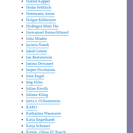
Harald Kappel
Heike Fröhlich
Herrmann Asien
Holger Kellmeyer
Hydragea Must Die
Immanuel Reinschlüssel
Iulia Mladin
Jacinta Nandi
Jakob Leiner
Jan Bratenstein
Janina Dotzauer
Jasper Nicolaisen
Jone Engel
Jörg Hilse
Julian Knoth
Juliane Kling
Jutta v. Ochsenstein
KARO
Katharina Wasmeier
Katja Engelhardt
Katja Schraml
Katrin „Ohne H“ Rauch