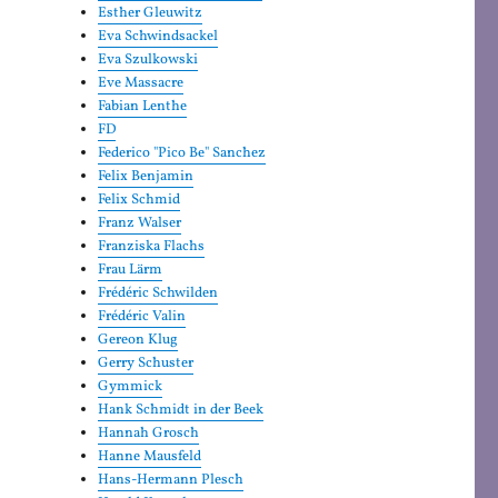
Esther Gleuwitz
Eva Schwindsackel
Eva Szulkowski
Eve Massacre
Fabian Lenthe
FD
Federico "Pico Be" Sanchez
Felix Benjamin
Felix Schmid
Franz Walser
Franziska Flachs
Frau Lärm
Frédéric Schwilden
Frédéric Valin
Gereon Klug
Gerry Schuster
Gymmick
Hank Schmidt in der Beek
Hannah Grosch
Hanne Mausfeld
Hans-Hermann Plesch