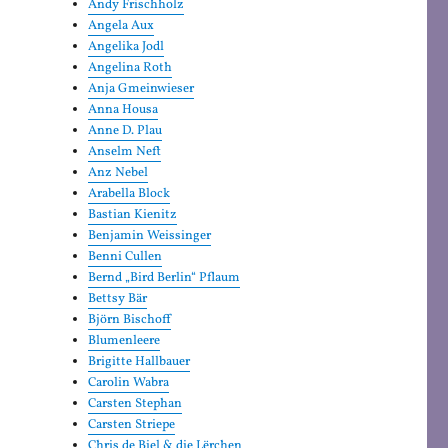
Andy Frischholz
Angela Aux
Angelika Jodl
Angelina Roth
Anja Gmeinwieser
Anna Housa
Anne D. Plau
Anselm Neft
Anz Nebel
Arabella Block
Bastian Kienitz
Benjamin Weissinger
Benni Cullen
Bernd „Bird Berlin“ Pflaum
Bettsy Bär
Björn Bischoff
Blumenleere
Brigitte Hallbauer
Carolin Wabra
Carsten Stephan
Carsten Striepe
Chris de Biel & die Lërchen