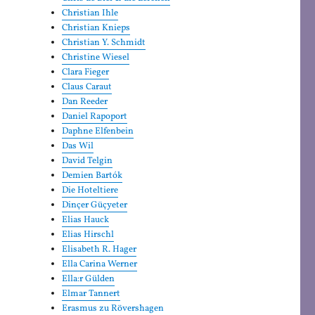
Christian Ihle
Christian Knieps
Christian Y. Schmidt
Christine Wiesel
Clara Fieger
Claus Caraut
Dan Reeder
Daniel Rapoport
Daphne Elfenbein
Das Wil
David Telgin
Demien Bartók
Die Hoteltiere
Dinçer Güçyeter
Elias Hauck
Elias Hirschl
Elisabeth R. Hager
Ella Carina Werner
Ella:r Gülden
Elmar Tannert
Erasmus zu Rövershagen