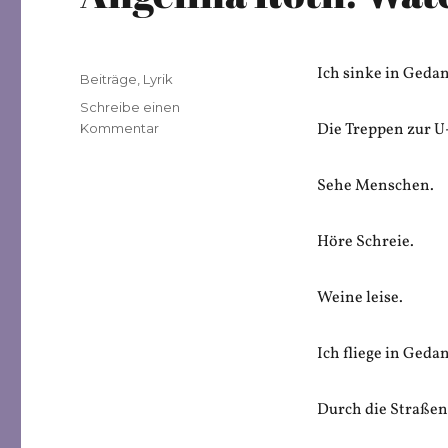
Ich sinke in Geda
Veröffentlicht
Kategorien
Beiträge
,
Lyrik
am
Schreibe einen
zu
Die Treppen zur U
Kommentar
Angelina
Roth:
Sehe Menschen.
Watching
a
Crime
Höre Schreie.
Weine leise.
Ich fliege in Geda
Durch die Straßen