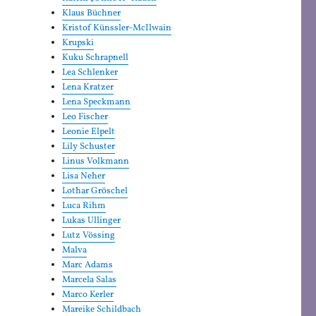
Klaus Büchner
Kristof Künssler-McIlwain
Krupski
Kuku Schrapnell
Lea Schlenker
Lena Kratzer
Lena Speckmann
Leo Fischer
Leonie Elpelt
Lily Schuster
Linus Volkmann
Lisa Neher
Lothar Gröschel
Luca Rihm
Lukas Ullinger
Lutz Vössing
Malva
Marc Adams
Marcela Salas
Marco Kerler
Mareike Schildbach