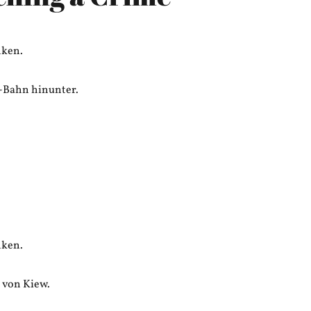
nken.
-Bahn hinunter.
nken.
 von Kiew.