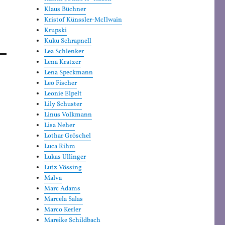
Klaus Büchner
Kristof Künssler-McIlwain
Krupski
Kuku Schrapnell
Lea Schlenker
Lena Kratzer
Lena Speckmann
Leo Fischer
Leonie Elpelt
Lily Schuster
Linus Volkmann
Lisa Neher
Lothar Gröschel
Luca Rihm
Lukas Ullinger
Lutz Vössing
Malva
Marc Adams
Marcela Salas
Marco Kerler
Mareike Schildbach