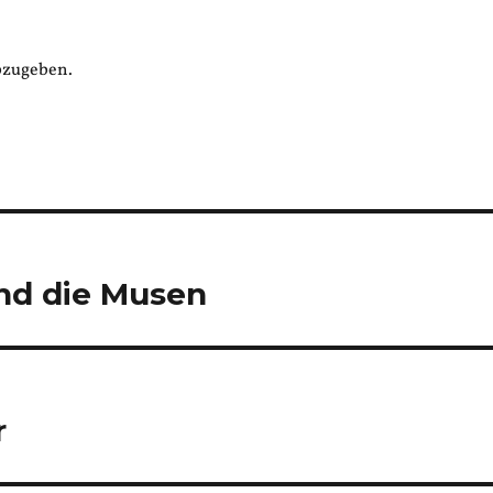
bzugeben.
und die Musen
r