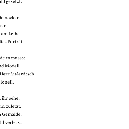
ild gesetzt.
übenacker,
ier,
 am Leibe,
ies Porträt.
wie es musste
nd Modell.
Herr Malewitsch,
tionell.
 ihr sehe,
ihn zuletzt.
in Gemälde,
hl verletzt.