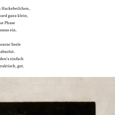
n Hackebeilchen,
ard ganz klein,
eue Phase
smus ein.
hwarze Seele
 absolut.
den’s einfach
raktisch, gut.