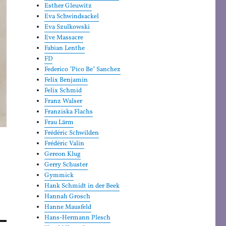
Esther Gleuwitz
Eva Schwindsackel
Eva Szulkowski
Eve Massacre
Fabian Lenthe
FD
Federico "Pico Be" Sanchez
Felix Benjamin
Felix Schmid
Franz Walser
Franziska Flachs
Frau Lärm
Frédéric Schwilden
Frédéric Valin
Gereon Klug
Gerry Schuster
Gymmick
Hank Schmidt in der Beek
Hannah Grosch
Hanne Mausfeld
Hans-Hermann Plesch