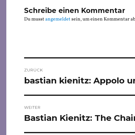
Schreibe einen Kommentar
Du musst
angemeldet
sein, um einen Kommentar a
Beitragsnavigation
ZURÜCK
bastian kienitz: Appolo 
Vorheriger
Beitrag:
WEITER
Bastian Kienitz: The Chai
Nächster
Beitrag: