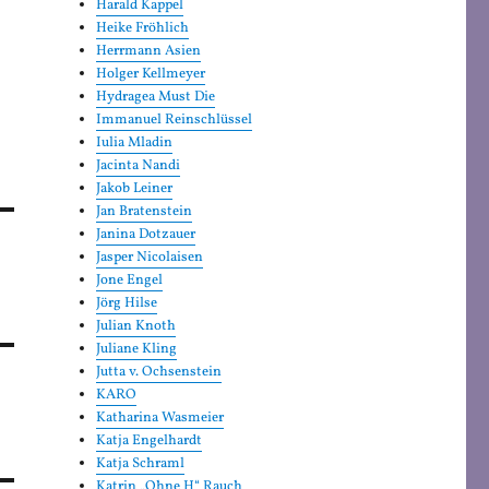
Harald Kappel
Heike Fröhlich
Herrmann Asien
Holger Kellmeyer
Hydragea Must Die
Immanuel Reinschlüssel
Iulia Mladin
Jacinta Nandi
Jakob Leiner
Jan Bratenstein
Janina Dotzauer
Jasper Nicolaisen
Jone Engel
Jörg Hilse
Julian Knoth
Juliane Kling
Jutta v. Ochsenstein
KARO
Katharina Wasmeier
Katja Engelhardt
Katja Schraml
Katrin „Ohne H“ Rauch