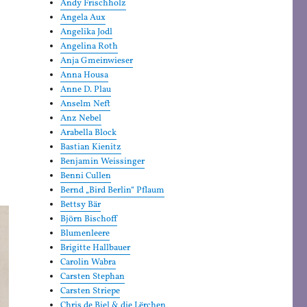
Andy Frischholz
Angela Aux
Angelika Jodl
Angelina Roth
Anja Gmeinwieser
Anna Housa
Anne D. Plau
Anselm Neft
Anz Nebel
Arabella Block
Bastian Kienitz
Benjamin Weissinger
Benni Cullen
Bernd „Bird Berlin“ Pflaum
Bettsy Bär
Björn Bischoff
Blumenleere
Brigitte Hallbauer
Carolin Wabra
Carsten Stephan
Carsten Striepe
Chris de Biel & die Lërchen