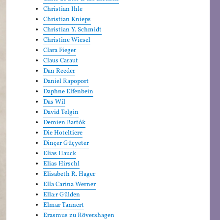
Christian Ihle
Christian Knieps
Christian Y. Schmidt
Christine Wiesel
Clara Fieger
Claus Caraut
Dan Reeder
Daniel Rapoport
Daphne Elfenbein
Das Wil
David Telgin
Demien Bartók
Die Hoteltiere
Dinçer Güçyeter
Elias Hauck
Elias Hirschl
Elisabeth R. Hager
Ella Carina Werner
Ella:r Gülden
Elmar Tannert
Erasmus zu Rövershagen