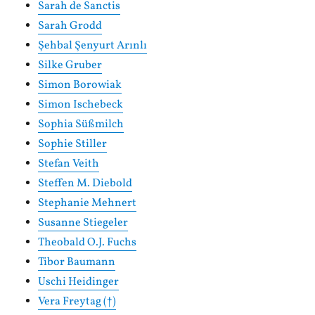
Sarah de Sanctis
Sarah Grodd
Şehbal Şenyurt Arınlı
Silke Gruber
Simon Borowiak
Simon Ischebeck
Sophia Süßmilch
Sophie Stiller
Stefan Veith
Steffen M. Diebold
Stephanie Mehnert
Susanne Stiegeler
Theobald O.J. Fuchs
Tibor Baumann
Uschi Heidinger
Vera Freytag (†)