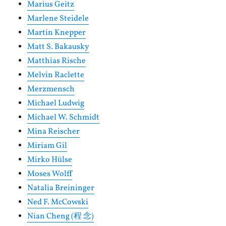
Marius Geitz
Marlene Steidele
Martin Knepper
Matt S. Bakausky
Matthias Rische
Melvin Raclette
Merzmensch
Michael Ludwig
Michael W. Schmidt
Mina Reischer
Miriam Gil
Mirko Hülse
Moses Wolff
Natalia Breininger
Ned F. McCowski
Nian Cheng (程 念)