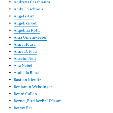
Andreya Casablanca
Andy Frischholz
Angela Aux
Angelika Jodl
Angelina Roth
Anja Gmeinwieser
Anna Housa
Anne D. Plau
Anselm Neft
Anz Nebel
Arabella Block
Bastian Kienitz
Benjamin Weissinger
Benni Cullen
Bernd „Bird Berlin“ Pflaum
Bettsy Bär