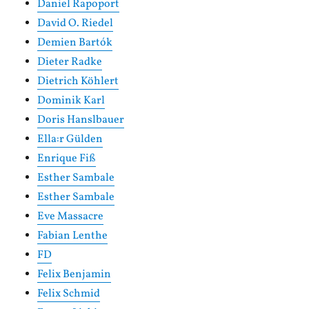
Daniel Rapoport
David O. Riedel
Demien Bartók
Dieter Radke
Dietrich Köhlert
Dominik Karl
Doris Hanslbauer
Ella:r Gülden
Enrique Fiß
Esther Sambale
Esther Sambale
Eve Massacre
Fabian Lenthe
FD
Felix Benjamin
Felix Schmid