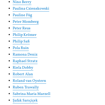
Nino Berry
Paulina Czienskowski
Pauline Füg
Peter Momberg
Peter Reus
Philip Krömer
Philip Saß
Pola Ruin
Ramona Deniz
Raphael Stratz
Riela Dobby
Robert Alan
Roland van Oystern
Ruben Trawally
Sabrina Maria Marzell
Şafak Sarıçiçek