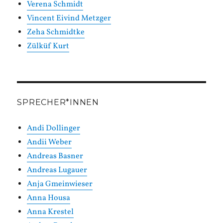
Verena Schmidt
Vincent Eivind Metzger
Zeha Schmidtke
Zülküf Kurt
SPRECHER*INNEN
Andi Dollinger
Andii Weber
Andreas Basner
Andreas Lugauer
Anja Gmeinwieser
Anna Housa
Anna Krestel