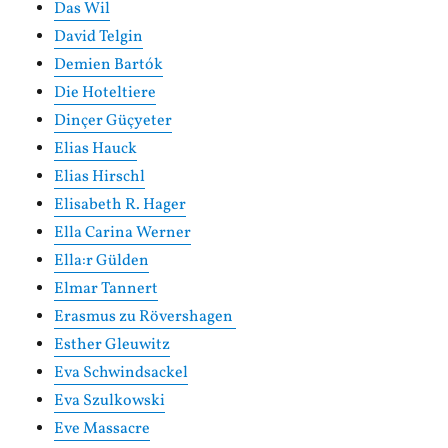
Das Wil
David Telgin
Demien Bartók
Die Hoteltiere
Dinçer Güçyeter
Elias Hauck
Elias Hirschl
Elisabeth R. Hager
Ella Carina Werner
Ella:r Gülden
Elmar Tannert
Erasmus zu Rövershagen
Esther Gleuwitz
Eva Schwindsackel
Eva Szulkowski
Eve Massacre