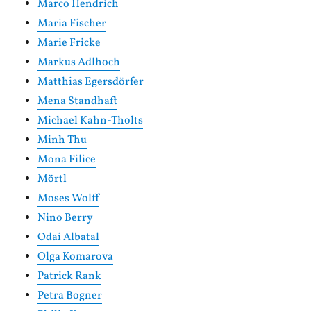
Marco Hendrich
Maria Fischer
Marie Fricke
Markus Adlhoch
Matthias Egersdörfer
Mena Standhaft
Michael Kahn-Tholts
Minh Thu
Mona Filice
Mörtl
Moses Wolff
Nino Berry
Odai Albatal
Olga Komarova
Patrick Rank
Petra Bogner