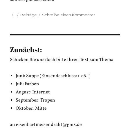
Veröffentlicht
Kategorien
zu
Beiträge
Schreibe einen Kommentar
am
Stefan
Lienerth:
Sascha
27
Zunächst:
Schicken Sie uns doch bitte Ihren Text zum Thema
Juni: Suppe (Einsendeschluss: 1.06.!)
Juli: Farben
August: Internet
September: Tropen
Oktober: Mitte
an eisenbartmeisendraht@gmx.de