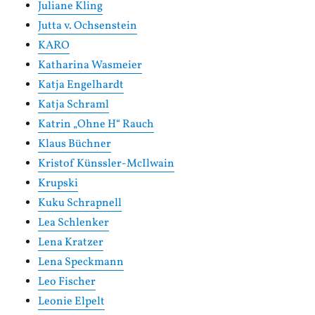
Juliane Kling
Jutta v. Ochsenstein
KARO
Katharina Wasmeier
Katja Engelhardt
Katja Schraml
Katrin „Ohne H“ Rauch
Klaus Büchner
Kristof Künssler-McIlwain
Krupski
Kuku Schrapnell
Lea Schlenker
Lena Kratzer
Lena Speckmann
Leo Fischer
Leonie Elpelt