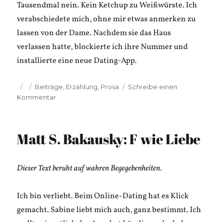
Tausendmal nein. Kein Ketchup zu Weißwürste. Ich
verabschiedete mich, ohne mir etwas anmerken zu
lassen von der Dame. Nachdem sie das Haus
verlassen hatte, blockierte ich ihre Nummer und
installierte eine neue Dating-App.
Veröffentlicht
Kategorien
Beiträge
,
Erzählung
,
Prosa
Schreibe einen
am
zu
Kommentar
Matt
S.
Bakausky:
Matt S. Bakausky: F wie Liebe
Leidenschaft
Dieser Text beruht auf wahren Begegebenheiten.
Ich bin verliebt. Beim Online-Dating hat es Klick
gemacht. Sabine liebt mich auch, ganz bestimmt. Ich