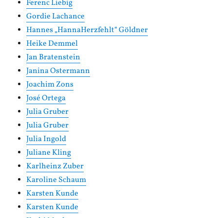
Ferenc Liebig
Gordie Lachance
Hannes „HannaHerzfehlt“ Göldner
Heike Demmel
Jan Bratenstein
Janina Ostermann
Joachim Zons
José Ortega
Julia Gruber
Julia Gruber
Julia Ingold
Juliane Kling
Karlheinz Zuber
Karoline Schaum
Karsten Kunde
Karsten Kunde