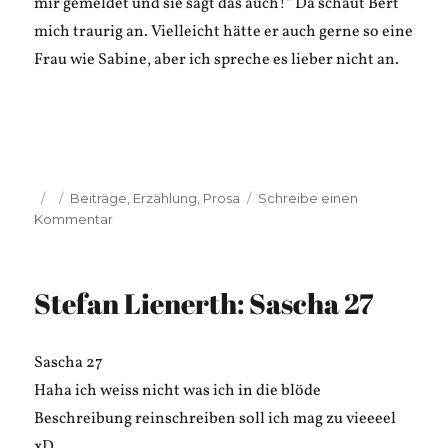
mir gemeldet und sie sagt das auch!“ Da schaut Bert
mich traurig an. Vielleicht hätte er auch gerne so eine
Frau wie Sabine, aber ich spreche es lieber nicht an.
Veröffentlicht
Kategorien
Beiträge
,
Erzählung
,
Prosa
Schreibe einen
am
zu
Kommentar
Matt
S.
Bakausky:
Stefan Lienerth: Sascha 27
F
wie
Liebe
Sascha 27
Haha ich weiss nicht was ich in die blöde
Beschreibung reinschreiben soll ich mag zu vieeeel
xD