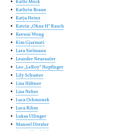
Kathi Mock
Kathrin Braun
Katja Heinz
Katrin „Ohne H“ Rauch
Keewai Wong
Kim Gjarmati
Lara Sielmann
Leander Neurauter
Leo „LeRoy“ Hopfinger
Lily Schuster
Lisa Hübner
Lisa Neher
Luca Ochmonek
Luca Rihm
Lukas Ullinger
Manoel Drexler