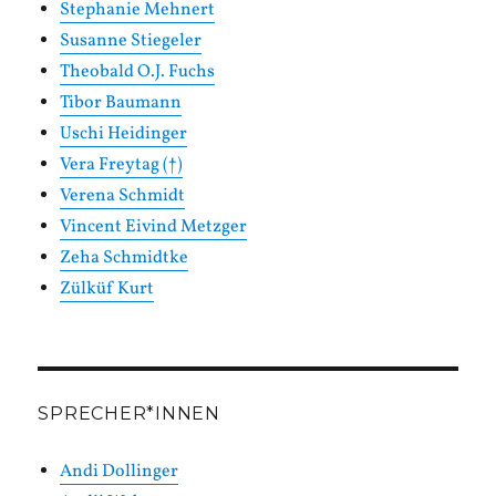
Stephanie Mehnert
Susanne Stiegeler
Theobald O.J. Fuchs
Tibor Baumann
Uschi Heidinger
Vera Freytag (†)
Verena Schmidt
Vincent Eivind Metzger
Zeha Schmidtke
Zülküf Kurt
SPRECHER*INNEN
Andi Dollinger