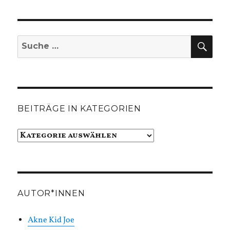
SUC
Suche
nach:
BEITRÄGE IN KATEGORIEN
Beiträge
in
Kategorien
AUTOR*INNEN
Akne Kid Joe