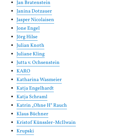
Jan Bratenstein
Janina Dotzauer
Jasper Nicolaisen
Jone Engel
Jörg Hilse
Julian Knoth
Juliane Kling
Jutta v. Ochsenstein
KARO
Katharina Wasmeier
Katja Engelhardt
Katja Schraml
Katrin „Ohne H“ Rauch
Klaus Büchner
Kristof Künssler-McIlwain
Krupski