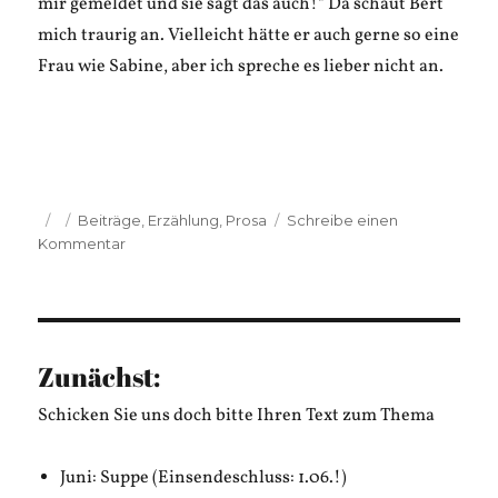
mir gemeldet und sie sagt das auch!“ Da schaut Bert
mich traurig an. Vielleicht hätte er auch gerne so eine
Frau wie Sabine, aber ich spreche es lieber nicht an.
Veröffentlicht
Kategorien
Beiträge
,
Erzählung
,
Prosa
Schreibe einen
am
zu
Kommentar
Matt
S.
Bakausky:
F
wie
Zunächst:
Liebe
Schicken Sie uns doch bitte Ihren Text zum Thema
Juni: Suppe (Einsendeschluss: 1.06.!)