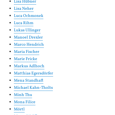
Lisa Hübner
Lisa Neher
Luca Ochmonek
Luca Rihm
Lukas Ullinger
Manoel Drexler
Marco Hendrich
Maria Fischer
Marie Fricke
Markus Adlhoch
Matthias Egersdörfer
Mena Standhaft
Michael Kahn-Tholts
Minh Thu
Mona Filice
Mörtl