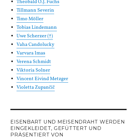
Theobald O.J. Fuchs
Tillmann Severin
Timo Möller
Tobias Lindemann
Uwe Scherzer (†)
Vaha Candolucky
Varvara Imas
Verena Schmidt
Viktoria Solner
Vincent Eivind Metzger
Violetta Zupančič
EISENBART UND MEISENDRAHT WERDEN
EINGEKLEIDET, GEFÜTTERT UND
PRÄSENTIERT VON