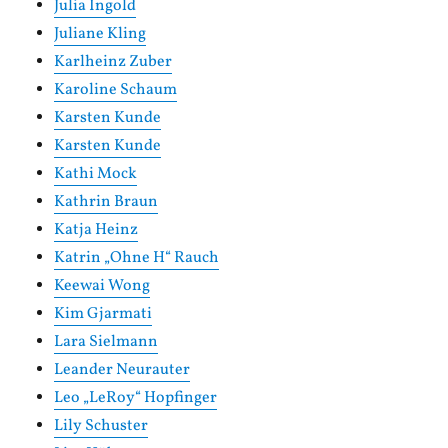
Julia Ingold
Juliane Kling
Karlheinz Zuber
Karoline Schaum
Karsten Kunde
Karsten Kunde
Kathi Mock
Kathrin Braun
Katja Heinz
Katrin „Ohne H“ Rauch
Keewai Wong
Kim Gjarmati
Lara Sielmann
Leander Neurauter
Leo „LeRoy“ Hopfinger
Lily Schuster