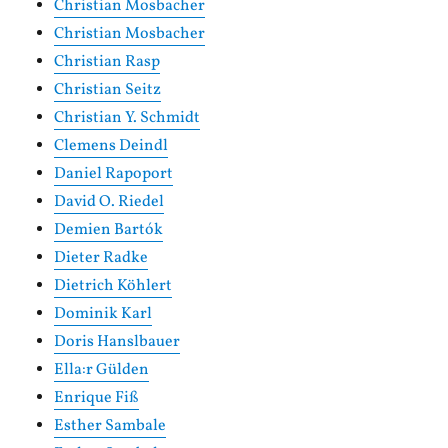
Christian Mosbacher
Christian Mosbacher
Christian Rasp
Christian Seitz
Christian Y. Schmidt
Clemens Deindl
Daniel Rapoport
David O. Riedel
Demien Bartók
Dieter Radke
Dietrich Köhlert
Dominik Karl
Doris Hanslbauer
Ella:r Gülden
Enrique Fiß
Esther Sambale