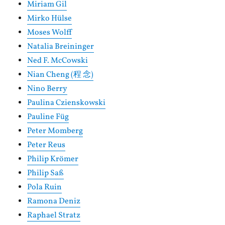
Miriam Gil
Mirko Hülse
Moses Wolff
Natalia Breininger
Ned F. McCowski
Nian Cheng (程 念)
Nino Berry
Paulina Czienskowski
Pauline Füg
Peter Momberg
Peter Reus
Philip Krömer
Philip Saß
Pola Ruin
Ramona Deniz
Raphael Stratz