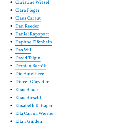
Christine Wiesel
Clara Fieger
Claus Caraut
Dan Reeder
Daniel Rapoport
Daphne Elfenbein
Das Wil
David Telgin
Demien Bartók
Die Hoteltiere
Dinçer Güçyeter
Elias Hauck
Elias Hirschl
Elisabeth R. Hager
Ella Carina Werner
Ella:r Gülden