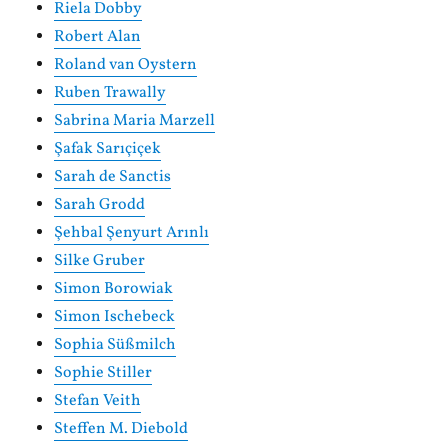
Riela Dobby
Robert Alan
Roland van Oystern
Ruben Trawally
Sabrina Maria Marzell
Şafak Sarıçiçek
Sarah de Sanctis
Sarah Grodd
Şehbal Şenyurt Arınlı
Silke Gruber
Simon Borowiak
Simon Ischebeck
Sophia Süßmilch
Sophie Stiller
Stefan Veith
Steffen M. Diebold